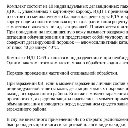
Комплект состоит из 10 индивидуальных дегазационных пак
ДПС-1, упакованных в картонную коробку. ИДП-1 предназнач
и состоит из металлического баллона для рецептуры РДА и 
корпус надета полиэтиленовая щетка для растирания рецепту
самотеком и является полидегазирующей. Применяется при т
При попадании на незащищенную кожу вызывает раздражени
дегазации обмундирования и представляет собой укупорку 
содержит дегазирующий порошок — алюмосиликатный катали
от плюс 40 до минус 40°С.
Комплект ИДПС-69 хранится в подразделении и при необходи
Одним пакетом этого комплекта можно обработать один авт
Порядок проведения частичной специальной обработки.
При заражении 0В, если в момент заражения личный состав н
индивидуальной защиты кожи, дегазация кожных покровов и
выхода из зараженного района. Если же в момент заражения 
противогазах, а средства защиты надевались в момент прим
обмундирования проводится перед надеванием средств защит
зараженного района.
В случае внезапного применения 0В по открыто расположен
быстро надеть противогаз и защитный плащ в виде накидки,