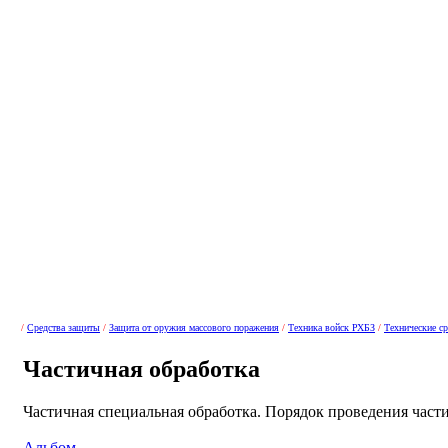
/
Средства защиты
/
Защита от оружия массового поражения
/
Техника войск РХБЗ
/
Технические ср
Частичная обработка
Частичная специальная обработка. Порядок проведения част
Альбом