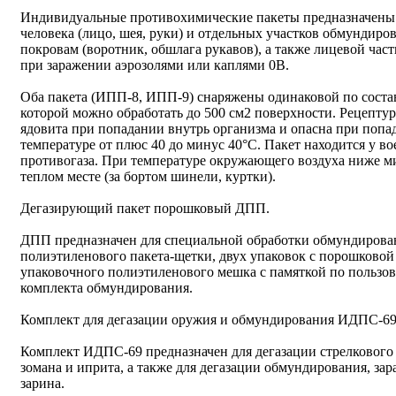
Индивидуальные противохимические пакеты предназначены 
человека (лицо, шея, руки) и отдельных участков обмундир
покровам (воротник, обшлага рукавов), а также лицевой час
при заражении аэрозолями или каплями 0В.
Оба пакета (ИПП-8, ИПП-9) снаряжены одинаковой по соста
которой можно обработать до 500 см2 поверхности. Рецептур
ядовита при попадании внутрь организма и опасна при попад
температуре от плюс 40 до минус 40°С. Пакет находится у в
противогаза. При температуре окружающего воздуха ниже ми
теплом месте (за бортом шинели, куртки).
Дегазирующий пакет порошковый ДПП.
ДПП предназначен для специальной обработки обмундировани
полиэтиленового пакета-щетки, двух упаковок с порошково
упаковочного полиэтиленового мешка с памяткой по пользо
комплекта обмундирования.
Комплект для дегазации оружия и обмундирования ИДПС-69
Комплект ИДПС-69 предназначен для дегазации стрелкового
зомана и иприта, а также для дегазации обмундирования, за
зарина.