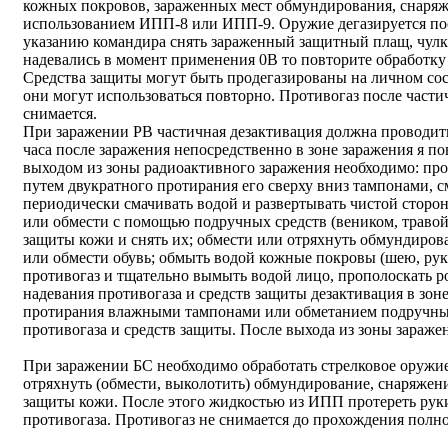
кожных покровов, зараженных мест обмундирования, снаряже
использованием ИПП-8 или ИПП-9. Оружие дегазируется пос
указанию командира снять зараженный защитный плащ, чулки
надевались в момент применения 0В то повторите обработку
Средства защиты могут быть продегазированы на личном сост
они могут использоваться повторно. Противогаз после част
снимается.
При заражении РВ частичная дезактивация должна проводить
часа после заражения непосредственно в зоне заражения я по
выходом из зоны радиоактивного заражения необходимо: про
путем двукратного протирания его сверху вниз тампонами,
периодически смачивать водой и развертывать чистой сторо
или обмести с помощью подручных средств (веником, травой, 
защиты кожи и снять их; обмести или отряхнуть обмундиро
или обмести обувь; обмыть водой кожные покровы (шею, руки
противогаз и тщательно вымыть водой лицо, прополоскать ро
надевания противогаза и средств защиты дезактивация в зон
протирания влажными тампонами или обметанием подручны
противогаза и средств защиты. После выхода из зоны зараже
При заражении БС необходимо обработать стрелковое оружие,
отряхнуть (обмести, выколотить) обмундирование, снаряжени
защиты кожи. После этого жидкостью из ИПП протереть руки
противогаза. Противогаз не снимается до прохождения полн