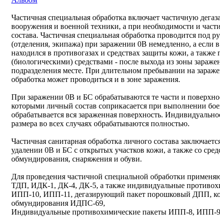
Частичная специальная обработка включает частичную дега
вооружения и военной техники, а при необходимости и час
состава. Частичная специальная обработка проводится под р
(отделения, экипажа) при заражении 0В немедленно, а если 
находился в противогазах и средствах защиты кожи, а такж
(биологическими) средствами - после выхода из зоны зараж
подразделения месте. При длительном пребывании на зараже
обработка может проводиться и в зоне заражения.
При заражении 0В и БС обрабатываются те части и поверхно
которыми личный состав соприкасается при выполнении бое
обрабатывается вся зараженная поверхность. Индивидуальн
размера во всех случаях обрабатываются полностью.
Частичная санитарная обработка личного состава заключаетс
удалении 0В и БС с открытых участков кожи, а также со сре
обмундирования, снаряжения и обуви.
Для проведения частичной специальной обработки применя
ТДП, ИДК-1, ДК-4, ДК-5, а также индивидуальные противо
ИПП-10, ИПП-11, дегазирующий пакет порошковый ДПП, ком
обмундирования ИДПС-69,
Индивидуальные противохимические пакеты ИПП-8, ИПП-9