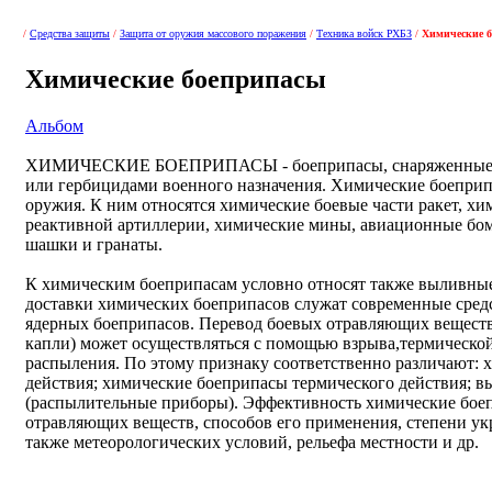
/
Средства защиты
/
Защита от оружия массового поражения
/
Техника войск РХБЗ
/
Химические 
Химические боеприпасы
Альбом
ХИМИЧЕСКИЕ БОЕПРИПАСЫ - боеприпасы, снаряженные 
или гербицидами военного назначения. Химические боеприп
оружия. К ним относятся химические боевые части ракет, хи
реактивной артиллерии, химические мины, авиационные бом
шашки и гранаты.
К химическим боеприпасам условно относят также выливны
доставки химических боеприпасов служат современные сред
ядерных боеприпасов. Перевод боевых отравляющих веществ в
капли) может осуществляться с помощью взрыва,термической
распыления. По этому признаку соответственно различают:
действия; химические боеприпасы термического действия; 
(распылительные приборы). Эффективность химические боеп
отравляющих веществ, способов его применения, степени у
также метеорологических условий, рельефа местности и др.