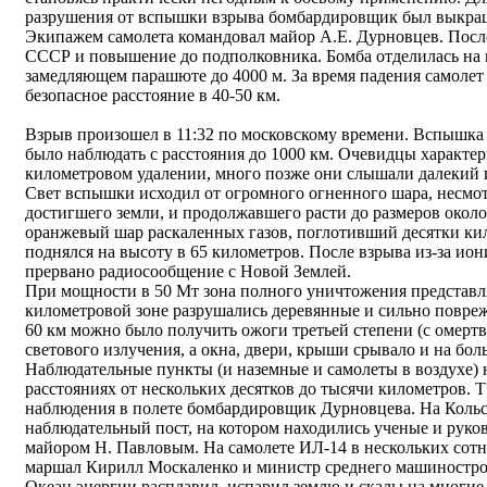
разрушения от вспышки взрыва бомбардировщик был выкра
Экипажем самолета командовал майор А.Е. Дурновцев. Посл
СССР и повышение до подполковника. Бомба отделилась на в
замедляющем парашюте до 4000 м. За время падения самолет 
безопасное расстояние в 40-50 км.
Взрыв произошел в 11:32 по московскому времени. Вспышка о
было наблюдать с расстояния до 1000 км. Очевидцы характер
километровом удалении, много позже они слышали далекий 
Свет вспышки исходил от огромного огненного шара, несмот
достигшего земли, и продолжавшего расти до размеров около 
оранжевый шар раскаленных газов, поглотивший десятки кил
поднялся на высоту в 65 километров. После взрыва из-за ио
прервано радиосообщение с Новой Землей.
При мощности в 50 Мт зона полного уничтожения представлял
километровой зоне разрушались деревянные и сильно повреж
60 км можно было получить ожоги третьей степени (с омертв
светового излучения, а окна, двери, крыши срывало и на бол
Наблюдательные пункты (и наземные и самолеты в воздухе) 
расстояниях от нескольких десятков до тысячи километров. 
наблюдения в полете бомбардировщик Дурновцева. На Кольс
наблюдательный пост, на котором находились ученые и руков
майором Н. Павловым. На самолете ИЛ-14 в нескольких сот
маршал Кирилл Москаленко и министр среднего машиностр
Океан энергии расплавил, испарил землю и скалы на многие