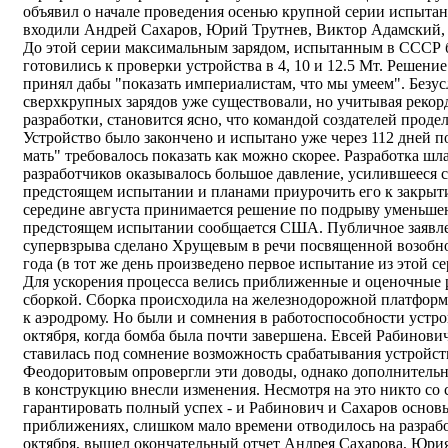
объявил о начале проведения осенью крупной серии испытан
входили Андрей Сахаров, Юрий Трутнев, Виктор Адамский
До этой серии максимальным зарядом, испытанным в СССР б
готовились к проверки устройства в 4, 10 и 12.5 Мт. Решен
принял дабы "показать империалистам, что мы умеем". Безу
сверхкрупных зарядов уже существовали, но учитывая реко
разработки, становится ясно, что командой создателей продел
Устройство было закончено и испытано уже через 112 дней 
мать" требовалось показать как можно скорее. Разработка ш
разработчиков оказывалось большое давление, усилившееся 
предстоящем испытании и планами приурочить его к закрыт
середине августа принимается решение по подрыву уменьшен
предстоящем испытании сообщается США. Публичное заявл
супервзрыва сделано Хрущевым в речи посвященной возобн
года (в тот же день произведено первое испытание из этой се
Для ускорения процесса велись приближенные и оценочные 
сборкой. Сборка происходила на железнодорожной платформе
к аэродрому. Но были и сомнения в работоспособности устро
октября, когда бомба была почти завершена. Евсей Рабинов
ставилась под сомнение возможность срабатывания устройст
Феодоритовым опровергли эти доводы, однако дополнительн
в конструкцию внесли изменения. Несмотря на это никто со
гарантировать полный успех - и Рабинович и Сахаров основ
приближениях, слишком мало времени отводилось на разработ
октября, вышел окончательный отчет Андрея Сахарова, Юри