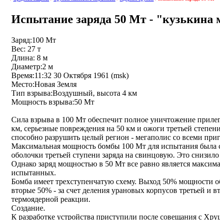
Испытание заряда 50 Мт - "кузькина 
Заряд:100 Мт
Вес: 27 т
Длина: 8 м
Диаметр:2 м
Время:11:32 30 Октября 1961 (msk)
Место:Новая Земля
Тип взрыва:Воздушный, высота 4 км
Мощность взрыва:50 Мт
Сила взрыва в 100 Мт обеспечит полное уничтожение приле
км, серьезные повреждения на 50 км и ожоги третьей степени
способно разрушить целый регион - мегаполис со всеми при
Максимальная мощность бомбы 100 Мт для испытания была 
оболочки третьей ступени заряда на свинцовую. Это снизило 
Однако заряд мощностью в 50 Мт все равно является максим
испытанных.
Бомба имеет трехступенчатую схему. Выход 50% мощности об
вторые 50% - за счет деления урановых корпусов третьей и 
термоядерной реакции.
Создание.
К разработке устройства приступили после совещания с Хру