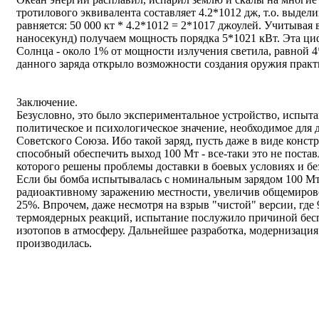
тротилового эквивалента составляет 4.2*1012 дж, т.о. выдел
равняется: 50 000 кт * 4.2*1012 = 2*1017 джоулей. Учитывая 
наносекунд) получаем мощность порядка 5*1021 кВт. Эта ци
Солнца - около 1% от мощности излучения светила, равной 
данного заряда открыло возможности создания оружия прак
Заключение.
Безусловно, это было экспериментальное устройство, испыта
политическое и психологическое значение, необходимое для 
Советского Союза. Ибо такой заряд, пусть даже в виде конс
способный обеспечить выход 100 Мт - все-таки это не поста
которого решены проблемы доставки в боевых условиях и бе
Если бы бомба испытывалась с номинальным зарядом 100 Мт
радиоактивному заражению местности, увеличив общемирово
25%. Впрочем, даже несмотря на взрыв "чистой" версии, где 
термоядерных реакций, испытание послужило причиной бес
изотопов в атмосферу. Дальнейшее разработка, модернизаци
производилась.