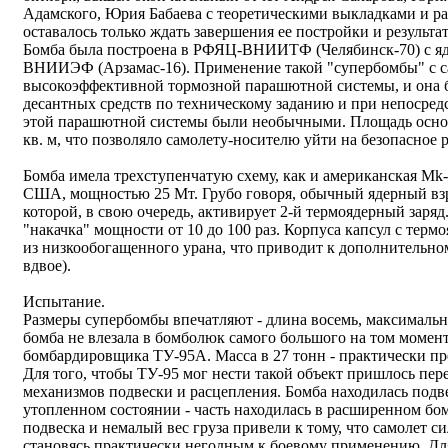
Адамского, Юрия Бабаева с теоретическими выкладками и ра
оставалось только ждать завершения ее постройки и результат
Бомба была построена в РФЯЦ-ВНИИТФ (Челябинск-70) с яд
ВНИИЭФ (Арзамас-16). Применение такой "супербомбы" с са
высокоэффективной тормозной парашютной системы, и она 
десантных средств по техническому заданию и при непоср
этой парашютной системы были необычными. Площадь основ
кв. м, что позволяло самолету-носителю уйти на безопасное р
Бомба имела трехступенчатую схему, как и американская Mk-
США, мощностью 25 Мт. Грубо говоря, обычный ядерный взр
которой, в свою очередь, активирует 2-й термоядерный заря
"накачка" мощности от 10 до 100 раз. Корпуса капсул с тер
из низкообогащенного урана, что приводит к дополнительно
вдвое).
Испытание.
Размеры супербомбы впечатляют - длина восемь, максимальн
бомба не влезала в бомболюк самого большого на том моме
бомбардировщика ТУ-95А. Масса в 27 тонн - практически пре
Для того, чтобы ТУ-95 мог нести такой объект пришлось пе
механизмов подвески и расцепления. Бомба находилась под
утопленном состоянии - часть находилась в расширенном бомб
подвеска и немалый вес груза привели к тому, что самолет си
становясь практически негодным к боевому применению. Дл