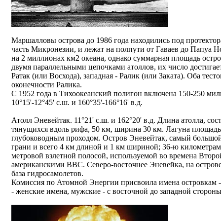
Маршалловы острова до 1986 года находились под протект
часть Микронезии, и лежат на полпути от Гаваев до Папуа 
на 2 миллионах км2 океана, однако суммарная площадь остров
двумя параллельными цепочками атоллов, их число достигает
Ратак (или Восхода), западная - Ралик (или Заката). Оба тест
оконечности Ралика.
С 1952 года в Тихоокеанский полигон включена 150-250 мил
10°15'-12°45' с.ш. и 160°35'-166°16' в.д.
Атолл Эневейтак. 11°21' с.ш. и 162°20' в.д. Длина атолла, со
тянущихся вдоль рифа, 50 км, ширина 30 км. Лагуна площадь
глубоководным проходом. Остров Эневейтак, самый большой 
грани и всего 4 км длиной и 1 км шириной; 36-ю километрам
метровой взлетной полосой, используемой во времена Второ
американскими ВВС. Северо-восточнее Эневейка, на острове
база гидросамолетов.
Комиссия по Атомной Энергии присвоила имена островкам - 
- женские имена, мужские - с восточной до западной стороны