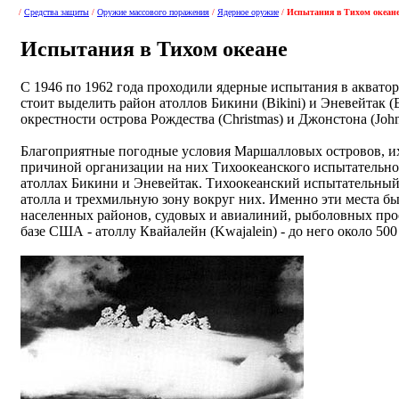
/
Средства защиты
/
Оружие массового поражения
/
Ядерное оружие
/
Испытания в Тихом океан
Испытания в Тихом океане
С 1946 по 1962 года проходили ядерные испытания в акватор
стоит выделить район атоллов Бикини (Bikini) и Эневейтак 
окрестности острова Рождества (Christmas) и Джонстона (John
Благоприятные погодные условия Маршалловых островов, и
причиной организации на них Тихоокеанского испытательно
атоллах Бикини и Эневейтак. Тихоокеанский испытательный 
атолла и трехмильную зону вокруг них. Именно эти места бы
населенных районов, судовых и авиалиний, рыболовных про
базе США - атоллу Квайалейн (Kwajalein) - до него около 500