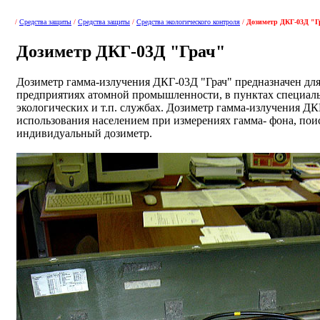
/
Средства защиты
/
Средства защиты
/
Cредства экологического контроля
/
Дозиметр ДКГ-03Д "Г
Дозиметр ДКГ-03Д "Грач"
Дозиметр гамма-излучения ДКГ-03Д "Грач" предназначен для
предприятиях атомной промышленности, в пунктах специаль
экологических и т.п. службах. Дозиметр гамма-излучения ДК
использования населением при измерениях гамма- фона, пои
индивидуальный дозиметр.