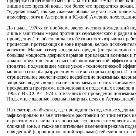
продержится несколько месяцев, за которые земная поверхнос
лишив всех пресной воды, тем более что прекратятся дожд
"ядерная зима", так как сажевые облака окутают всю планету
атмосфере, хотя в Австралии и Южной Америке похолодание б
До начала 1970-х гг. проблема экологических последствий п
лишь к защитным мерам против их сейсмического и радиаци
проведения (т.е. обеспечивалась безопасность взрывных раб
процессов, протекающих в зоне взрывов, велось исключитель
аспектов. Малые размеры ядерных зарядов (по сравнению с 
большая мощность ядерных взрывов привлекали военных и 
ложное представление о высокой экономической эффективн
(понятие, подменившее менее узкое - технологической эффе
мощного способа разрушения массивов горных пород). И тольк
отрицательное экологическое воздействие подземных ядерн
здоровье людей сводит на нет получаемую от них экономиче
прекращена программа использования подземных взрывов в 
1963 г. В СССР с 1974 г. отказались от проведения подземн
Подземные ядерные взрывы в мирных целях в Астраханской 
На некоторых объектах, где проводились подземные ядерные
зафиксировано на значительном расстоянии от эпицентров как
окрестностях начинаются опасные геологические явления - 
ближней зоне, а также значительные изменения режима подз
наведенной (спровоцированной взрывами) сейсмичности в 