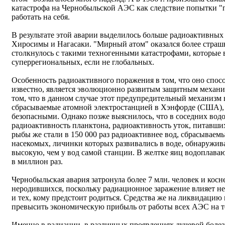
катастрофа на Чернобыльской АЭС как следствие попытки "п
работать на себя.
В результате этой аварии выделилось больше радиоактивных
Хиросимы и Нагасаки. "Мирный атом" оказался более страш
столкнулось с такими техногенными катастрофами, которые в
суперрегиональных, если не глобальных.
Особенность радиоактивного поражения в том, что оно спосо
известно, является эволюционно развитым защитным механиз
том, что в данном случае этот предупредительный механизм 
сбрасываемые атомной электростанцией в Хэнфорде (США), 
безопасными. Однако позже выяснилось, что в соседних водо
радиоактивность планктона, радиоактивность уток, питавшихс
рыбы же стали в 150 000 раз радиоактивнее вод, сбрасываем
насекомых, личинки которых развивались в воде, обнаружива
высокую, чем у вод самой станции. В желтке яиц водоплав
в миллион раз.
Чернобыльская авария затронула более 7 млн. человек и косн
неродившихся, поскольку радиационное заражение влияет не
и тех, кому предстоит родиться. Средства же на ликвидацию
превысить экономическую прибыль от работы всех АЭС на 
Именно в радиации, в различных проявлениях лучевой боле