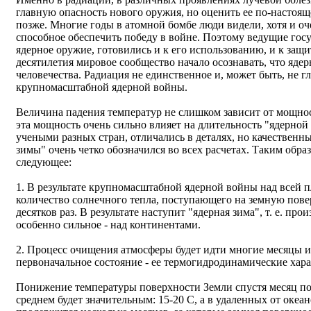
главную опасность нового оружия, но оценить ее по-настоящ
позже. Многие годы в атомной бомбе люди видели, хотя и оч
способное обеспечить победу в войне. Поэтому ведущие гос
ядерное оружие, готовились и к его использованию, и к защи
десятилетия мировое сообщество начало осознавать, что ядер
человечества. Радиация не единственное и, может быть, не г
крупномасштабной ядерной войны.
Величина падения температур не слишком зависит от мощнос
эта мощность очень сильно влияет на длительность "ядерной
учеными разных стран, отличались в деталях, но качественн
зимы" очень четко обозначился во всех расчетах. Таким обр
следующее:
1. В результате крупномасштабной ядерной войны над всей п
количество солнечного тепла, поступающего на земную повер
десятков раз. В результате наступит "ядерная зима", т. е. п
особенно сильное - над континентами.
2. Процесс очищения атмосферы будет идти многие месяцы и 
первоначальное состояние - ее термогидродинамические хар
Понижение температуры поверхности Земли спустя месяц по
среднем будет значительным: 15-20 С, а в удаленных от океан