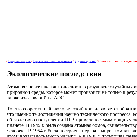
/
Средства защиты
/
Оружие массового поражения
/
Ядерное оружие
/
Экологические последстви
Экологические последствия
Атомная энергетика таит опасность в результате случайных 
природной среды, которое может произойти не только в резу
также из-за аварий на АЭС.
То, что современный экологический кризис является обратно
что именно те достижения научно-технического прогресса, 
объявления о наступлении НТР, привели к самым мощным э
планете. В 1945 г. была создана атомная бомба, свидетельс
человека. В 1954 г. была построена первая в мире атомная э
атом" возлагалось много надежд. А в 1986 г. произошла сама