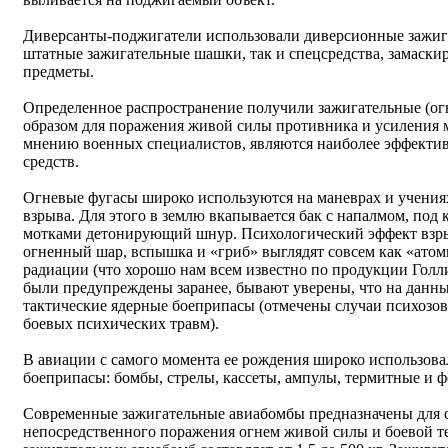
Диверсанты-поджигатели использовали диверсионные зажиг
штатные зажигательные шашки, так и спецсредства, замаск
предметы.
Определенное распространение получили зажигательные (о
образом для поражения живой силы противника и усиления 
мнению военных специалистов, являются наиболее эффекти
средств.
Огневые фугасы широко используются на маневрах и учениях
взрыва. Для этого в землю вкапывается бак с напалмом, под
мотками детонирующий шнур. Психологический эффект взры
огненный шар, вспышка и «гриб» выглядят совсем как «атом
радиации (что хорошо нам всем известно по продукции Голли
были предупреждены заранее, бывают уверены, что на данны
тактические ядерные боеприпасы (отмечены случаи психозо
боевых психических травм).
В авиации с самого момента ее рождения широко использова
боеприпасы: бомбы, стрелы, кассеты, ампулы, термитные и 
Современные зажигательные авиабомбы предназначены для с
непосредственного поражения огнем живой силы и боевой т