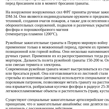
перед бросанием или в момент бросания гранаты.
На вооружение вооруженных сил ФРГ приняты ручные зажи
DM-34. Они являются индивидуальным оружием и предназна
техникой, создания очагов пожаров, а также для ослепления
оборонительных сооружений, подвалов и различных укрытий
фосфора и порошкообразного магния
(температура пламени 1200°С).
Ружейные зажигательные гранаты в Первую мировую войну 
применение только в межвоенный период, причем их приме
позиционной или горной войны. Они несколько напоминают 
ручных гранат. Применяли их из распространенных тогда р
мортирок. Дальность полета ружейной гранаты 150-200 м. 
или смесью термита и электрона.
Современная ружейная граната может выстреливаться из ста
или бросаться рукой. Она изготавливается из листовой стал
стрельбы из винтовки (автомата) используется специальное
пороховым патроном, позволяющее метать гранату на рассто
она взрывается, разбрасывая кусочки фосфора в радиусе 25-
легковоспламеняемые объекты и растительность (траву, кустар
Существуют специальные зажигательные артиллерийские сна
принципам, что и зажигательные авиабомбы: они делятся па
и шрапнель с рассеивающим действием.