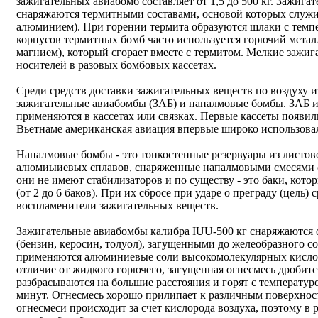
зажигательных авиабомб составляет от 1,5 до 500 кг. Зажига
снаряжаются термитными составами, основой которых служит
алюминием). При горении термита образуются шлаки с темп
корпусов термитных бомб часто используется горючий метал
магнием), который сгорает вместе с термитом. Мелкие зажи
носителей в разовых бомбовых кассетах.
Среди средств доставки зажигательных веществ по воздуху 
зажигательные авиабомбы (ЗАБ) и напалмовые бомбы. ЗАБ 
применяются в кассетах или связках. Первые кассеты появи
Вьетнаме американская авиация впервые широко использовал
Напалмовые бомбы - это тонкостенные резервуары из листов
алюмиыиевых сплавов, снаряженные напалмовыми смесями с
они не имеют стабилизаторов и по существу - это баки, кот
(от 2 до 6 баков). При их сбросе при ударе о преграду (цель)
воспламенители зажигательных веществ.
Зажигательные авиабомбы калибра IUU-500 кг снаряжаются
(бензин, керосин, толуол), загущенными до желеобразного со
применяются алюминиевые соли высокомолекулярных кислот,
отличие от жидкого горючего, загущенная огнесмесь дробит
разбрасываются на большие расстояния и горят с температур
минут. Огнесмесь хорошо прилипает к различным поверхностя
огнесмеси происходит за счет кислорода воздуха, поэтому в 