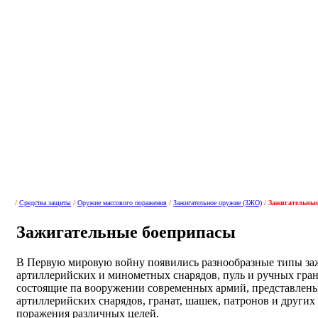
/
Средства защиты
/
Оружие массового поражения
/
Зажигательное оружие (ЗЖО)
/
Зажигательные
Зажигательные боеприпасы
В Первую мировую войну появились разнообразные типы заж
артиллерийских и минометных снарядов, пуль и ручных гран
состоящие па вооружении современных армий, представлен
артиллерийских снарядов, гранат, шашек, патронов и других
поражения различных целей.