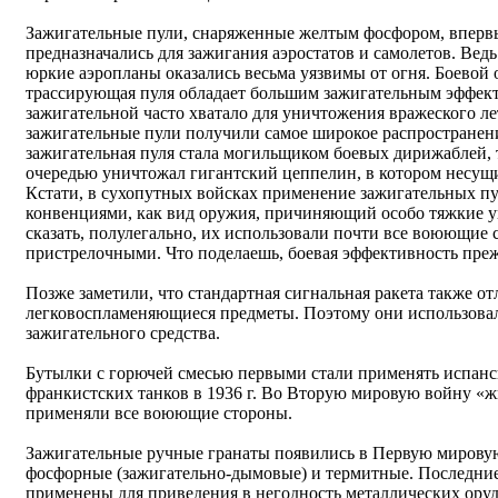
Зажигательные пули, снаряженные желтым фосфором, вперв
предназначались для зажигания аэростатов и самолетов. Вед
юркие аэропланы оказались весьма уязвимы от огня. Боевой 
трассирующая пуля обладает большим зажигательным эффект
зажигательной часто хватало для уничтожения вражеского ле
зажигательные пули получили самое широкое распространен
зажигательная пуля стала могильщиком боевых дирижаблей, 
очередью уничтожал гигантский цеппелин, в котором несущи
Кстати, в сухопутных войсках применение зажигательных п
конвенциями, как вид оружия, причиняющий особо тяжкие уве
сказать, полулегально, их использовали почти все воюющие 
пристрелочными. Что поделаешь, боевая эффективность прежд
Позже заметили, что стандартная сигнальная ракета также о
легковоспламеняющиеся предметы. Поэтому они использовал
зажигательного средства.
Бутылки с горючей смесью первыми стали применять испан
франкистских танков в 1936 г. Во Вторую мировую войну «
применяли все воюющие стороны.
Зажигательные ручные гранаты появились в Первую мировую
фосфорные (зажигательно-дымовые) и термитные. Последние 
применены для приведения в негодность металлических ору