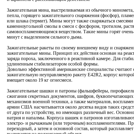
Зажигательная мина, выстреливаемая из обычного миномета,
пепла, горящего зажигательного снаряжения (фосфор), плам
или шлака (термит). Мины могут также снаряжаться смесями
каменноугольной смолы в смеси с фосфором, тротилом, раст
самовоспламеняющимся веществом. Такие мины горят очень 
минут с выделением сильного дыма.
Зажигательные ракеты по своему внешнему виду и снаряже
зажигательные мины. Принцип их действия основан на реак
заряда пороха, заключенного в реактивной камере. Для стаб
удлиненным стабилизатором особой формы.
Довольно эффективной американские специалисты считают
зажигательную неуправляемую ракету E42R2, корпус которой
вмещает около 19 кг огнесмеси.
Зажигательные шашки и патроны (фальшфейеры, пирофакелы
сжигания секретных документов, шифров, буквопечатающих 
механизмов военной техники, а также материалов, восплам
армии США насчитывается около десятка видов таких средст
от друга по устройству, но имеющих различный вес. Основно
натрия и напалмы. Корпуса шашек и патронов изготавливают
электро- и рычажным (или терочным) воспламенителями. Пр
переходный, а затем и основной состав, который расплавляет
выливается на поджигаемый объект.