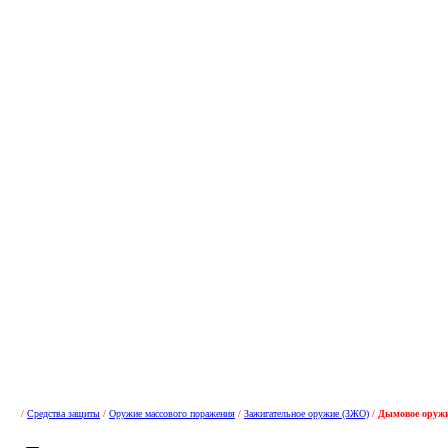
/
Средства защиты
/
Оружие массового поражения
/
Зажигательное оружие (ЗЖО)
/
Дымовое оруж