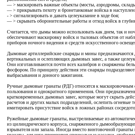
— > маскировать важные объекты (мосты, аэродромы, склады, 
— > прикрывать пехоту и бронетанковые войска в наступлен
- > сигнализировать и давать целеуказание в ходе боя;
— > скрывать оборонительные работы и отход войск в глуби
Считается, что дымы можно использовать как днем, так и но
обеспечивают маскировку войск и тыловых объектов от на
приборов ночного видения и средств искусственного освеще
Дымовые артиллерийские снаряды и мины предназначаются
вертикальных и ослепляющих дымовых завес, а также целеука
Они изготавливаются почти всех калибров и снаряжены бе
фосфором. По принципу действия эти снаряды подразделяютс
выбрасывания и донного зажигания.
Ручные дымовые гранаты (РДГ) относятся к маскировочным 
пользования и однократного применения. Они предназначен
кратковременных дымовых завес, которые могут скрыть дейс
расчетов и других малых подразделений, ослепить огневые 
имитировать присутствие войск в ложных районах сосредото
Ружейные дымовые гранаты, выстреливаемые из автоматичес
из цилиндрического корпуса, снаряженного дымообразующим
взрывателя или запала. Иногда вместо винтовочной гранат
гранаты, для чего применяют специальные насадки, стабил