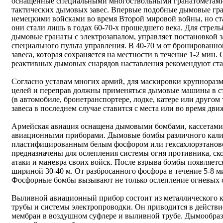
оснащенные специальными многоствольными гранатометами 
тактических дымовых завес. Впервые подобные дымовые гр
немецкими войсками во время Второй мировой войны, но с
они стали лишь в годах 60-70-х прошедшего века. Для стрел
дымовые гранаты с электрозапалом, управляет постановкой
специального пульта управления. В 40-70 м от бронированно
завеса, которая сохраняется на местности в течение 1-2 мин
реактивных дымовых снарядов наставления рекомендуют ста
Согласно уставам многих армий, для маскировки крупнора
целей и переправ должны применяться дымовые машины в 
(в автомобиле, бронетранспортере, лодке, катере или другом
завеса в последнем случае ставится с места или во время дви
Армейская авиация оснащена дымовыми бомбами, кассетам
авиационными приборами. Дымовые бомбы различного кали
пластифицированным белым фосфором или гексахлорэтанов
предназначены для ослепления системы огня противника, ск
атаки и маневра своих войск. После взрыва бомбы появляетс
шириной 30-40 м. От разбросанного фосфора в течение 5-8 м
Фосфорные бомбы вызывают не только ослепление огневых с
Выливной авиационный прибор состоит из металлического к
трубы и системы электропроводки. Он приводится в действ
мембран в воздушном суфлере и выливной трубе. Дымообраз