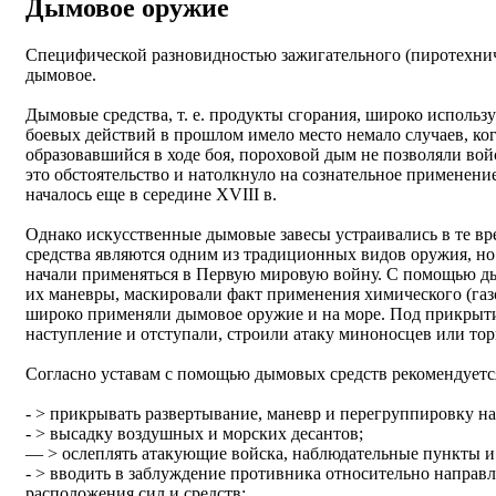
Дымовое оружие
Специфической разновидностью зажигательного (пиротехнич
дымовое.
Дымовые средства, т. е. продукты сгорания, широко использ
боевых действий в прошлом имело место немало случаев, ког
образовавшийся в ходе боя, пороховой дым не позволяли во
это обстоятельство и натолкнуло на сознательное применени
началось еще в середине XVIII в.
Однако искусственные дымовые завесы устраивались в те вр
средства являются одним из традиционных видов оружия, н
начали применяться в Первую мировую войну. С помощью д
их маневры, маскировали факт применения химического (газ
широко применяли дымовое оружие и на море. Под прикрыти
наступление и отступали, строили атаку миноносцев или то
Согласно уставам с помощью дымовых средств рекомендуетс
- > прикрывать развертывание, маневр и перегруппировку н
- > высадку воздушных и морских десантов;
— > ослеплять атакующие войска, наблюдательные пункты и
- > вводить в заблуждение противника относительно направл
расположения сил и средств;