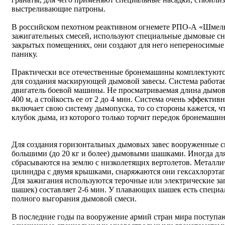
выстреливающие патроны.
В российском пехотном реактивном огнемете РПО-А «Шмель
зажигательных смесей, используют специальные дымовые с
закрытых помещениях, они создают для него непереносимые
панику.
Практически все отечественные бронемашины комплектуютс
для создания маскирующей дымовой завесы. Система работает
двигатель боевой машины. Не просматриваемая длина дымово
400 м, а стойкость ее от 2 до 4 мин. Система очень эффектив
включает свою систему дымопуска, то со стороны кажется, чт
клубок дыма, из которого только торчит передок бронемаши
Для создания горизонтальных дымовых завес вооруженные с
большими (до 20 кг и более) дымовыми шашками. Иногда д
сбрасываются на землю с низколетящих вертолетов. Металл
цилиндра с двумя крышками, снаряжаются они гексахлорэта
Для зажигания используются терочные или электрические зап
шашек) составляет 2-6 мин. У плавающих шашек есть специал
полного выгорания дымовой смеси.
В последние годы па вооружение армий стран мира поступ