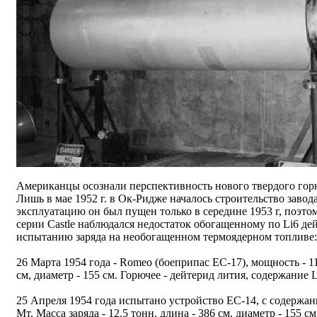
Американцы осознали перспективность нового твердого горю
Лишь в мае 1952 г. в Ок-Ридже началось строительство завода
эксплуатацию он был пущен только в середине 1953 г, поэт
серии Castle наблюдался недостаток обогащенному по Li6 де
испытанию заряда на необогащенном термоядерном топливе: 
26 Марта 1954 года - Romeo (боеприпас EC-17), мощность - 11 
см, диаметр - 155 см. Горючее - дейтерид лития, содержание L
25 Апреля 1954 года испытано устройство EC-14, с содержан
Мт. Масса заряда - 12.5 тонн, длина - 386 см, диаметр - 155 см