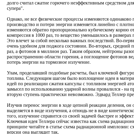
долго считал сжатие горючего неэффективным средством для
супера".
Однако, не все физические процессы изменяются одинаково п
производство и потери энергии изменяется линейно с плотн
изменяются обратно пропорционально кубическому корню от 
компрессия в 1000 раз, то вещество уменьшилось в размерах 
Это влечет за собой несколько важных последствий. Во-перв
очень удобном для поджога состоянии. Во-вторых, средний 
раз, а фотонов в миллион раз. Таким образом, нейтроны разо
распространению области горения, а поглощение фотонов в
потерь энергии на тормозное излучение.
Улам, проделавший подобные расчеты, был ключевой фигуро
топлива. Следующим шагом было воплощение идеи в материа
идей по реализации сжатия капсулы с топливом энергией ат
замысел по использованию ударной волны провалился - на пр
вторую ступень практически невозможно. Эдвард Теллер пр
Изучив перенос энергии в ходе цепной реакции деления, он 
выделяется в виде излучения, а отнюдь не в виде кинетическ
того, излучение справится со своей задачей быстрее и эффек
Ключевая идея Теллера сейчас известна как схема радиацио
принципе читайте в статье схема радиационной имплозии: сх
версии она выглядит так.