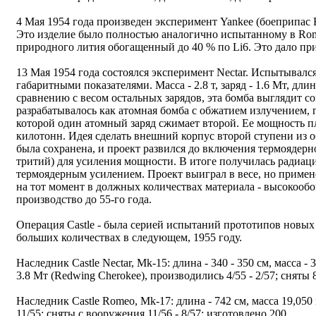
4 Мая 1954 года произведен эксперимент Yankee (боеприпас E
Это изделие было полностью аналогично испытанному в Rom
природного лития обогащенный до 40 % по Li6. Это дало пр
13 Мая 1954 года состоялся эксперимент Nectar. Испытывалс
габаритными показателями. Масса - 2.8 т, заряд - 1.6 Мт, дли
сравнению с весом остальных зарядов, эта бомба выглядит с
разрабатывалось как атомная бомба с обжатием излучением, 
которой один атомный заряд сжимает второй. Ее мощность п
килотонн. Идея сделать внешний корпус второй ступени из 
была сохранена, и проект развился до включения термоядерн
тритий) для усиления мощности. В итоге получилась радиац
термоядерным усилением. Проект выиграл в весе, но примен
на тот момент в должных количествах материала - высокооб
производство до 55-го года.
Операция Castle - была серией испытаний прототипов новых 
больших количествах в следующем, 1955 году.
Наследник Castle Nectar, Mk-15: длина - 340 - 350 см, масса - 34
3.8 Мт (Redwing Cherokee), производились 4/55 - 2/57; сняты 8
Наследник Castle Romeo, Mk-17: длина - 742 см, масса 19,050 к
11/55; сняты с вооружения 11/56 - 8/57; изготовлено 200.