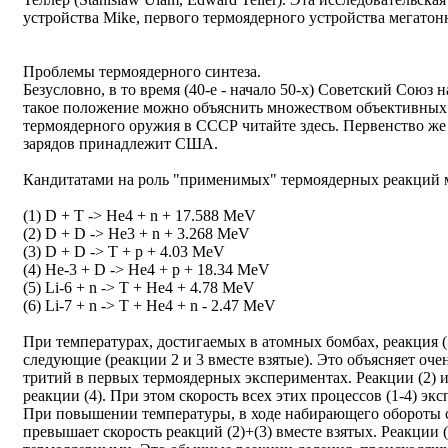
устройства Mike, первого термоядерного устройства мегатонн
Проблемы термоядерного синтеза.
Безусловно, в то время (40-е - начало 50-х) Советский Союз
такое положение можно объяснить множеством объективных 
термоядерного оружия в СССР читайте здесь. Первенство же
зарядов принадлежит США.
Кандитатами на роль "применимых" термоядерных реакций м
(1) D + T -> He4 + n + 17.588 MeV
(2) D + D -> He3 + n + 3.268 MeV
(3) D + D -> T + p + 4.03 MeV
(4) He-3 + D -> He4 + p + 18.34 MeV
(5) Li-6 + n -> T + He4 + 4.78 MeV
(6) Li-7 + n -> T + He4 + n - 2.47 MeV
При температурах, достигаемых в атомных бомбах, реакция (1
следующие (реакции 2 и 3 вместе взятые). Это объясняет оче
тритий в первых термоядерных экспериментах. Реакции (2) и (
реакции (4). При этом скорость всех этих процессов (1-4) эк
При повышении температуры, в ходе набирающего обороты си
превышает скорость реакций (2)+(3) вместе взятых. Реакции (