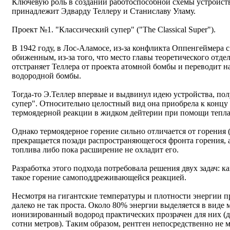
Ключевую роль в создании работоспособной схемы устройст
принадлежит Эдварду Теллеру и Станиславу Уламу.
Проект №1. "Классический супер" ("The Classical Super").
В 1942 году, в Лос-Аламосе, из-за конфликта Оппенгеймера с
обиженным, из-за того, что место главы теоретического отде
отстраняет Теллера от проекта атомной бомбы и переводит н
водородной бомбы.
Тогда-то Э.Теллер впервые и выдвинул идею устройства, по
супер". Относительно целостный вид она приобрела к концу 
термоядерной реакции в жидком дейтерии при помощи тепла 
Однако термоядерное горение сильно отличается от горения
прекращается позади распространяющегося фронта горения, 
топлива либо пока расширение не охладит его.
Разработка этого подхода потребовала решения двух задач: к
такое горение самоподдреживающейся реакцией.
Несмотря на гигантские температуры и плотности энергии п
далеко не так проста. Около 80% энергии выделяется в виде 
ионизированный водород практических прозрачен для них (д
сотни метров). Таким образом, рентген непосредственно не 