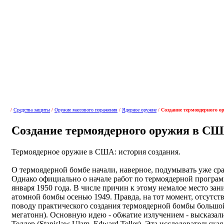
/
Средства защиты
/
Оружие массового поражения
/
Ядерное оружие
/
Создание термоядерного 
Создание термоядерного оружия в С
Термоядерное оружие в США: история создания.
О термоядерной бомбе начали, наверное, подумывать уже сра
Однако официально о начале работ по термоядерной програ
января 1950 года. В числе причин к этому немалое место з
атомной бомбы осенью 1949. Правда, на тот момент, отсутст
поводу практического создания термоядерной бомбы большо
мегатонн). Основную идею - обжатие излучением - высказал
Теллер (Stanislaw Ulam, Edward Teller). Эта исследовательск