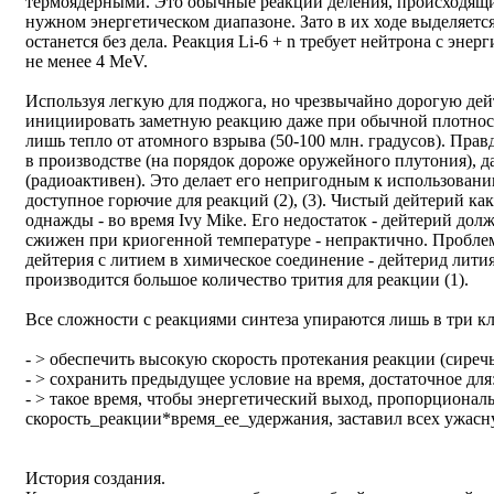
термоядерными. Это обычные реакции деления, происходящи
нужном энергетическом диапазоне. Зато в их ходе выделяетс
останется без дела. Реакция Li-6 + n требует нейтрона с энер
не менее 4 MeV.
Используя легкую для поджога, но чрезвычайно дорогую дей
инициировать заметную реакцию даже при обычной плотност
лишь тепло от атомного взрыва (50-100 млн. градусов). Правд
в производстве (на порядок дороже оружейного плутония), д
(радиоактивен). Это делает его непригодным к использовани
доступное горючие для реакций (2), (3). Чистый дейтерий ка
однажды - во время Ivy Mike. Его недостаток - дейтерий дол
сжижен при криогенной температуре - непрактично. Пробле
дейтерия с литием в химическое соединение - дейтерид лития
производится большое количество трития для реакции (1).
Все сложности с реакциями синтеза упираются лишь в три к
- > обеспечить высокую скорость протекания реакции (сиреч
- > сохранить предыдущее условие на время, достаточное для
- > такое время, чтобы энергетический выход, пропорциона
скорость_реакции*время_ее_удержания, заставил всех ужасну
История создания.