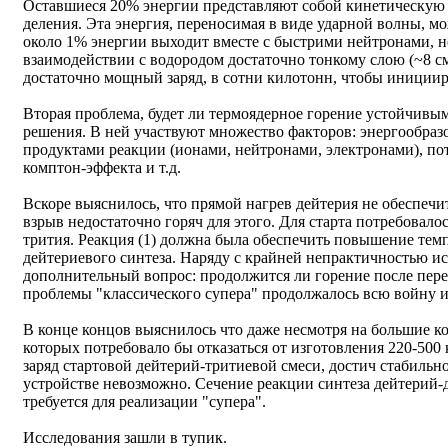
Оставшиеся 20% энергии представляют собой кинетическую 
деления. Эта энергия, переносимая в виде ударной волны, мо
около 1% энергии выходит вместе с быстрими нейтронами, 
взаимодействии с водородом достаточно тонкому слою (~8 с
достаточно мощный заряд, в сотни килотонн, чтобы инициир
Вторая проблема, будет ли термоядерное горение устойчивы
решения. В ней участвуют множество факторов: энергообраз
продуктами реакции (ионами, нейтронами, электронами), пот
комптон-эффекта и т.д.
Вскоре выяснилось, что прямой нагрев дейтерия не обеспечи
взрыв недостаточно горяч для этого. Для старта потребовало
трития. Реакция (1) должна была обеспечить повышение тем
дейтериевого синтеза. Наряду с крайней непрактичностью ис
дополнительный вопрос: продолжится ли горение после пере
проблемы "классического супера" продолжалось всю войну и д
В конце концов выяснилось что даже несмотря на большие кол
которых потребовало бы отказаться от изготовления 220-50
заряд стартовой дейтерий-тритиевой смеси, достич стабильн
устройстве невозможно. Сечение реакции синтеза дейтерий-д
требуется для реализации "супера".
Исследования зашли в тупик.