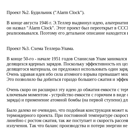
Проект №2. Будильник ("Alarm Clock").
В конце августа 1946 г. Э.Теллер выдвинул идею, альтернат
он назвал "Alarm Clock". Этот проект был переоткрыт в ССС
реализовывался. Поэтому его детальное описание находится
Проект №3. Схема Теллера-Улама.
В конце 50-го - начале 1951 годов Станислав Улам занималс
делящихся ядерных зарядов. Поскольку эффективность их це
делящегося материала, он предложил использовать один заря
Очень здравая идея ибо сила атомного взрыва превышает мо
Это позволило бы добиться гораздо большего сжатия и эффе
Очень скоро он расширил эту идею до обжатия емкости с те
ключевым моментом - устройство емкости с горючим в виде 
заряда) и применение атомной бомбы (на первой ступени) дл
Было далеко не очевидно, что подобная конструкция может к
термоядерного проекта. При постоянной температуре скорост
линейно с ростом сжатия, так же поступает и скорость рассея
излучения. Так что баланс производства и потери энергии не