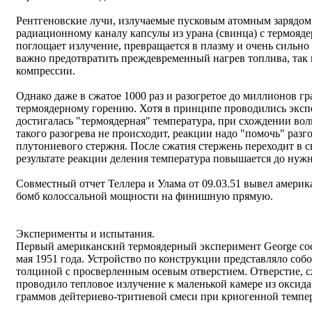
Рентгеновские лучи, излучаемые пусковым атомным зарядом
радиационному каналу капсулы из урана (свинца) с термояд
поглощает излучение, превращается в плазму и очень сильно 
важно предотвратить преждевременный нагрев топлива, так 
компрессии.
Однако даже в сжатое 1000 раз и разогретое до миллионов гр
термоядерному горению. Хотя в принципе проводились эксп
достигалась "термоядерная" температура, при схождении вол
такого разогрева не происходит, реакции надо "помочь" разг
плутониевого стержня. После сжатия стержень переходит в с
результате реакции деления температура повышается до нуж
Совместный отчет Теллера и Улама от 09.03.51 вывел амер
бомб колоссальной мощности на финишную прямую.
Эксперименты и испытания.
Первый американский термоядерный эксперимент George сост
мая 1951 года. Устройство по конструкции представляло собой
толциной с просверленным осевым отверстием. Отверстие, сж
проводило тепловое излучение к маленькой камере из оксида
граммов дейтериево-тритиевой смеси при криогенной темпер