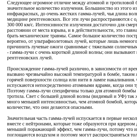
Следующее огромное отличие между атомной и тротиловой б
значительное количество излучения. Большинство из этого из
инфракрасных, до очень жестких гамма-лучей, чья длина вол
медицине рентгеновских. Все эти лучи распространяются с о
300 000 км/с. Интенсивности излучения достаточно для смер
расстоянии от места взрыва, и в действительности, это главн
брать механические травмы. Самое большое количество пост
вероятно, от ультрафиолетовых лучей, которые лишь немного
причинить лучевые ожоги сравнимые с тяжелыми солнечным
- гамма-лучи с очень короткой длиной волны; они вызывают
рентгеновских лучей.
Происхождение гамма-лучей различно, в зависимости от врем
вызвано чрезвычайно высокой температурой в бомбе, таким ж
горячей поверхности солнца или нити в лампе накаливания.
испускаются непосредственно атомными ядрами, когда они т
Поэтому гамма-лучи специфичны только для атомной бомбы 
тротила. Свет с большей длиной волны (видимый и УФ) так ж
много меньшей интенсивностью, чем атомной бомбой, котора
количестве, что они делаются опасными.
Значительная часть гамма-лучей испускается в первые неско
вместе с нейтронами, которые тоже образуются при ядерно
меньший поражающий эффект, чем гамма-лучи, потому что 
поглощаются воздухом и поэтому могут распространяться то