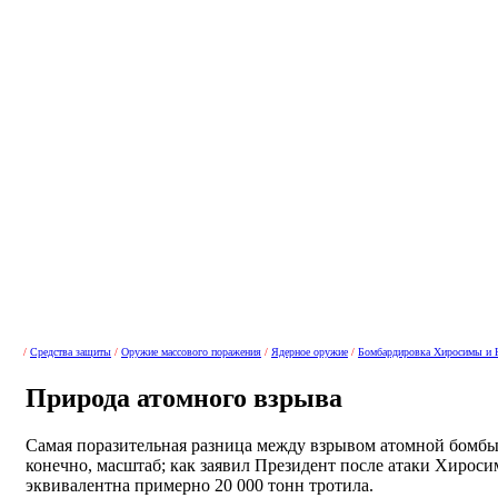
/
Средства защиты
/
Оружие массового поражения
/
Ядерное оружие
/
Бомбардировка Хиросимы и 
Природа атомного взрыва
Самая поразительная разница между взрывом атомной бомбы
конечно, масштаб; как заявил Президент после атаки Хирос
эквивалентна примерно 20 000 тонн тротила.