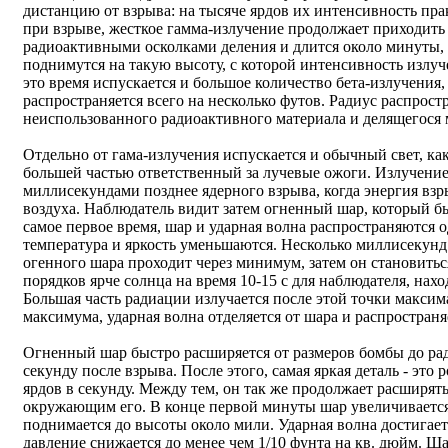
дистанцию от взрыва: на тысяче ярдов их интенсивность пра
при взрыве, жесткое гамма-излучение продолжает приходить
радиоактивными осколками деления и длится около минуты, 
поднимутся на такую высоту, с которой интенсивность излуч
это время испускается и большое количество бета-излучения,
распространяется всего на несколько футов. Радиус распрост
неиспользованного радиоактивного материала и делящегося
Отдельно от гама-излучения испускается и обычный свет, ка
большей частью ответственный за лучевые ожоги. Излучение
миллисекундами позднее ядерного взрыва, когда энергия вз
воздуха. Наблюдатель видит затем огненный шар, который бы
самое первое время, шар и ударная волна распространяются 
температура и яркость уменьшаются. Несколько миллисекунд 
огенного шара проходит через минимум, затем он становиться
порядков ярче солнца на время 10-15 с для наблюдателя, на
Большая часть радиации излучается после этой точки максим
максимума, ударная волна отделяется от шара и распространя
Огненный шар быстро расширяется от размеров бомбы до ради
секунду после взрыва. После этого, самая яркая деталь - это
ярдов в секунду. Между тем, он так же продолжает расширят
окружающим его. В конце первой минуты шар увеличивается 
поднимается до высоты около мили. Ударная волна достигает 
давление снижается до менее чем 1/10 фунта на кв. дюйм. Ша