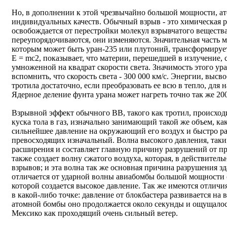
Но, в дополнении к этой чрезвычайно большой мощности, ат
индивидуальных качеств. Обычный взрыв - это химическая р
освобождается от перестройки молекул взрывчатого веществ
переупорядочиваются, они изменяются. Значительная часть м
которым может быть уран-235 или плутоний, трансформируе
E = mc2, показывает, что материи, перешедшей в излучение, с
умноженной на квадрат скорости света. Значимость этого ура
вспомнить, что скорость света - 300 000 км/с. Энергии, выс
тротила достаточно, если преобразовать ее всю в тепло, для 
Ядерное деление фунта урана может нагреть точно так же 20
Взрывной эффект обычного ВВ, такого как тротил, происход
куска тола в газ, изначально занимающий такой же объем, как
сильнейшее давление на окружающий его воздух и быстро ра
превосходящих изначальный. Волна высокого давления, таким
расширения и составляет главную причину разрушений от пр
также создает волну сжатого воздуха, которая, в действител
взрывов; и эта волна так же основная причина разрушения з
отличается от ударной волны авиабомбы большой мощности (
которой создается высокое давление. Так же имеются отличи
в какой-либо точке: давление от блокбастера развивается на 
атомной бомбы оно продолжается около секунды и ощущало
Мексико как проходящий очень сильный ветер.