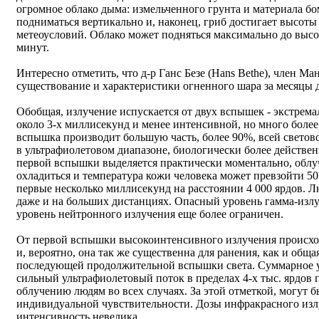
огромное облако дыма: измельченного грунта и материала б
подниматься вертикально и, наконец, гриб достигает высоты 
метеоусловий. Облако может подняться максимально до высоты
минут.
Интересно отметить, что д-р Ганс Безе (Hans Bethe), член Ма
существование и характеристики огненного шара за месяцы 
Обобщая, излучение испускается от двух вспышек - экстрема
около 3-х миллисекунд и менее интенсивной, но много более 
вспышка производит большую часть, более 90%, всей светов
в ультрафиолетовом диапазоне, биологически более действенн
первой вспышки выделяется практически моментально, облуч
охладиться и температура кожи человека может превзойти 50
первые несколько миллисекунд на расстоянии 4 000 ярдов. 
даже и на больших дистанциях. Опасный уровень гамма-излуч
уровень нейтронного излучения еще более ограничен.
От первой вспышки высокоинтенсивного излучения происхо
и, вероятно, она так же существенна для ранения, как и общ
последующей продолжительной вспышки света. Суммарное 
сильный ультрафиолетовый поток в пределах 4-х тыс. ярдов
облучению людям во всех случаях. За этой отметкой, могут б
индивидуальной чувствительности. Дозы инфракрасного изл
интенсивность невелика.