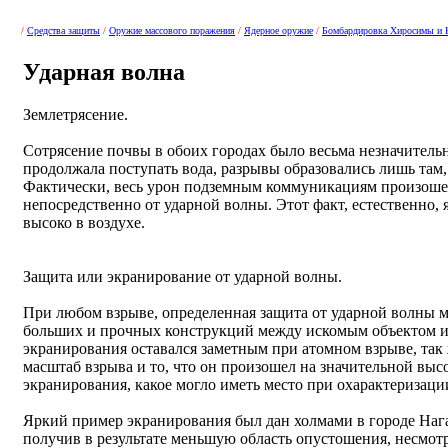
/
Средства защиты
/
Оружие массового поражения
/
Ядерное оружие
/
Бомбардировка Хиросимы и 
Ударная волна
Землетрясение.
Сотрясение почвы в обоих городах было весьма незначител
продолжала поступать вода, разрывы образовались лишь там,
Фактически, весь урон подземным коммуникациям произоше
непосредственно от ударной волны. Этот факт, естественно, 
высоко в воздухе.
Защита или экранирование от ударной волны.
При любом взрыве, определенная защита от ударной волны 
больших и прочных конструкций между искомым объектом и
экранирования оставался заметным при атомном взрыве, так 
масштаб взрыва и то, что он произошел на значительной выс
экранирования, какое могло иметь место при охарактеризаци
Яркий пример экранирования был дан холмами в городе Нага
получив в результате меньшую область опустошения, несмотря