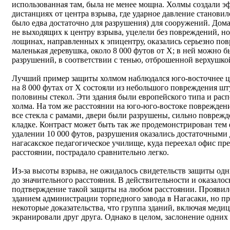
использованная там, была не менее мощна. Холмы создали э
дистанциях от центра взрыва, где ударное давление становило
было едва достаточно для разрушения) для сооружений. Дома
не выходящих к центру взрыва, уцелели без повреждений, но
лощинах, направленных к эпицентру, оказались серьезно пов
маленькая деревушка, около 8 000 футов от X; в ней можно 
разрушений, в соответствии с тенью, отброшенной верхушко
Лучший пример защиты холмом наблюдался юго-восточнее це
на 8 000 футах от X состояли из небольшого повреждения ш
половины стекол. Эти здания были европейского типа и расп
холма. На том же расстоянии на юго-юго-востоке поврежден
все стекла с рамами, двери были разрушены, сильно повреж
кладке. Контраст может быть так же продемонстрирован тем 
удалении 10 000 футов, разрушения оказались достаточными 
нагасакское педагогическое училище, куда переехал офис пр
расстоянии, пострадало сравнительно легко.
Из-за высоты взрыва, не ожидалось свидетельств защиты од
до значительного расстояния. В действительности и оказалос
подтверждение такой защиты на любом расстоянии. Проявил
зданием администрации торпедного завода в Нагасаки, но пр
некоторые доказательства, что группа зданий, включая меди
экранировали друг друга. Однако в целом, заслонение одних