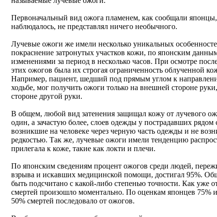
называемые лучевые ожоги.
Первоначальный вид ожога пламенем, как сообщали японцы, 
наблюдалось, не представлял ничего необычного.
Лучевые ожоги же имели несколько уникальных особенносте
покраснение затронутых участков кожи, по японским данн
изменениями за период в несколько часов. При осмотре посл
этих ожогов была их строгая ограниченность облученной ко
Например, пациент, шедший под прямым углом к направлению
ходьбе, мог получить ожоги только на внешней стороне руки
стороне другой руки.
В общем, любой вид затенения защищал кожу от лучевого ожо
один, а зачастую более, слоев одежды у пострадавших рядом 
возникшие на человеке через черную часть одежды и не возн
редкостью. Так же, лучевые ожоги имели тенденцию распрост
прилегала к коже, такие как локти и плечи.
По японским сведениям процент ожогов среди людей, пережи
взрыва и искавших медицинской помощи, достигал 95%. Общ
быть подсчитано с какой-либо степенью точности. Как уже о
смертей произошло моментально. По оценкам японцев 75% и
50% смертей последовало от ожогов.