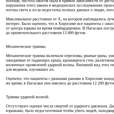
Вообще, частота ожогов была в прямой зависимости от дист
нарушения этого закона в медицинских исследованиях произо
потока света и из-за недостатка полных данных о людях, пог
Максимальное расстояние от X, на котором наблюдались луч
интерес. Было оценено, что в Хиросиме все пациенты с ожог
от центра взрыва на время бомбардировки. В Нагасаки пост
до примечательного расстояния 13 800 футов.
Механические травмы.
Механические травмы включали переломы, рваные раны, уши
ожидаемые от падающих крыш, крошащихся стен, разлетающи
косвенных проявлений ударной волны. Внешний вид этих ти
для медиков, изучавших их.
Оценено, что пациенты с рваными ранами в Хиросиме находил
же время, в Нагасаки они имелись до расстояния 12 200 футо
Травмы ударной волной.
Отсутствуют оценки числа смертей от ударного давления. Да
взрывами, было недостаточным чтобы убить людей, находящи