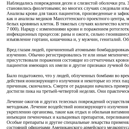
Наблюдались повреждения десен и слизистой оболочки рта. З
становились фиолетовыми; во многих случаях следовали изъя
Анализы крови для таких пациентов, произведенные и зафи
как и анализы медиков Манхэттенского проектного центра, 
белых кровяных клеток. В тяжелых случаях количество клето
7 000). Наряду с изменениями крови и поражением ротоглот
инфекционных процессов: раны и ожоги, сильно гноившиеся
изъязвление гортани, кишечника и, у мужчин, гениталий. О
Вред глазам людей, причиненный атомными бомбардировками
изучению. Обычно регистрировались те или иные мехеничес
присутствовали поражения состоящие из сетчаточных крово
пациентов имеющих их имели и другие признаки лучевой бо
Было подытожено, что у людей, облученных бомбами во врем
действия ионизирующего излучения и некоторые из этих пац
причинам, скончались. Смерти от радиации начались пример
достигли пика на третьей-четвертой неделях. Они практическ
Лечение ожогов и других телесных повреждений осуществл
методикам. Лечение воздействий ионизирующего излучения
укреплению организма, такие как отдых и обильная витамин
инъекции печеночных и кальциевых препаратов, переливани
Особые препараты и другие специальные лекарства применя
состояний офицерами Американского армейского медкорпуса