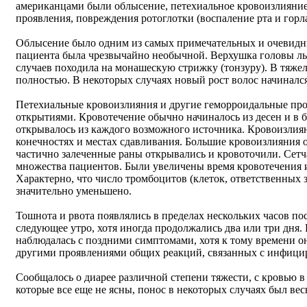
американцами были облысение, петехиальное кровоизлияние
проявления, повреждения ротоглотки (воспаление рта и горла)
Облысение было одним из самых примечательных и очевидн
пациента была чрезвычайно необычной. Верхушка головы лы
случаев походила на монашескую стрижку (тонзуру). В тяже
полностью. В некоторых случаях новый рост волос начинался
Петехиальные кровоизлияния и другие геморроидальные про
открытиями. Кровотечение обычно начиналось из десен и в б
открывалось из каждого возможного источника. Кровоизлиян
конечностях и местах сдавливания. Большие кровоизлияния о
частично залеченные раны открывались и кровоточили. Сетч
множества пациентов. Были увеличены время кровотечения 
Характерно, что число тромбоцитов (клеток, ответственных 
значительно уменьшено.
Тошнота и рвота появлялись в пределах нескольких часов п
следующее утро, хотя иногда продолжались два или три дня. 
наблюдалась с поздними симптомами, хотя к тому времени он
другими проявлениями общих реакций, связанных с инфици
Сообщалось о диарее различной степени тяжести, с кровью 
которые все еще не ясны, понос в некоторых случаях был в