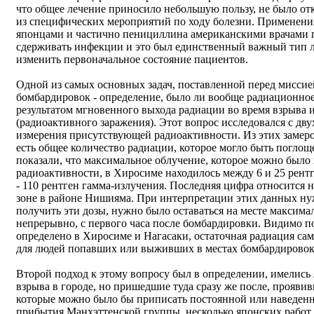
что общее лечение приносило небольшую пользу, не было от
из специфических мероприятий по ходу болезни. Применен
японцами и частично пенициллина американскими врачами 
сдерживать инфекции и это был единственный важный тип л
изменить первоначальное состояние пациентов.
Одной из самых основных задач, поставленной перед миссие
бомбардировок - определение, было ли вообще радиационное 
результатом мгновенного выхода радиации во время взрыва 
(радиоактивного заражения). Этот вопрос исследовался с дв
измерения присутствующей радиоактивности. Из этих замер
есть общее количество радиации, которое могло быть погло
показали, что максимальное облучение, которое можно было
радиоактивности, в Хиросиме находилось между 6 и 25 рентг
- 110 рентген гамма-излучения. Последняя цифра относится н
зоне в районе Нишияма. При интерпретации этих данных нуж
получить эти дозы, нужно было оставаться на месте максима
непрерывно, с первого часа после бомбардировки. Видимо по
определено в Хиросиме и Нагасаки, остаточная радиация сам
для людей попавших или выживших в местах бомбардировок 
Второй подход к этому вопросу был в определении, имелись
взрыва в городе, но пришедшие туда сразу же после, прояв
которые можно было бы приписать постоянной или наведенн
прибытия Манхэттенской группы, несколько японских работ