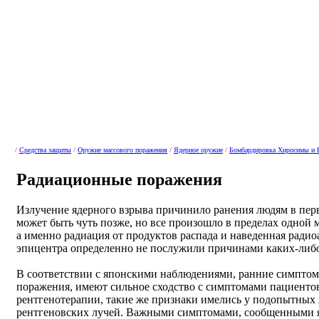
/
Средства защиты
/
Оружие массового поражения
/
Ядерное оружие
/
Бомбардировка Хиросимы и 
Радиационные поражения
Излучение ядерного взрыва причинило ранения людям в перв
может быть чуть позже, но все произошло в пределах одной 
а именно радиация от продуктов распада и наведенная ради
эпицентра определенно не послужили причинами каких-либо
В соответствии с японскими наблюдениями, ранние симптом
поражения, имеют сильное сходство с симптомами пациенто
рентгенотерапии, такие же признаки имелись у подопытны
рентгеновских лучей. Важными симптомами, сообщенными