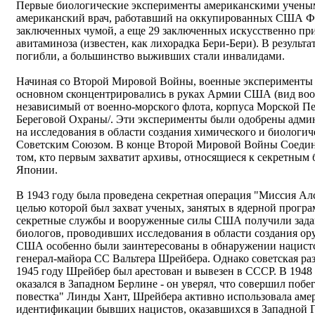
Первые биологические эксперименты американскими учеными
американский врач, работавший на оккупированных США Фи
заключенных чумой, а еще 29 заключенных искусственно при
авитаминоза (известен, как лихорадка Бери-Бери). В результ
погибли, а большинство выживших стали инвалидами.
Начиная со Второй Мировой Войны, военные эксперименты 
основном сконцентрировались в руках Армии США (вид во
независимый от военно-морского флота, корпуса Морской П
Береговой Охраны/. Эти эксперименты были одобрены адми
на исследования в области создания химического и биологи
Советским Союзом. В конце Второй Мировой Войны Соедин
том, кто первым захватит архивы, относящиеся к секретны
Японии.
В 1943 году была проведена секретная операция "Миссия Алс
целью которой был захват ученых, занятых в ядерной програ
секретные службы и вооруженные силы США получили задан
биологов, проводивших исследования в области создания о
США особенно были заинтересованы в обнаружении нацистск
генерал-майора СС Вальтера Шрейбера. Однако советская ра
1945 году Шрейбер был арестован и вывезен в СССР. В 1948
оказался в Западном Берлине - он уверял, что совершил побе
повестка" Линды Хант, Шрейбера активно использовала амер
идентификации бывших нацистов, оказавшихся в Западной 