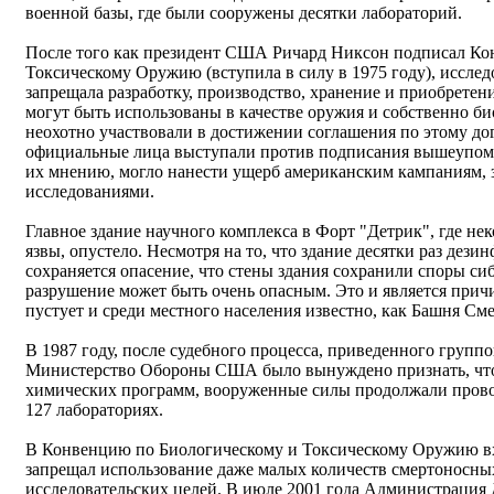
военной базы, где были сооружены десятки лабораторий.
После того как президент США Ричард Никсон подписал Ко
Токсическому Оружию (вступила в силу в 1975 году), иссле
запрещала разработку, производство, хранение и приобретен
могут быть использованы в качестве оружия и собственно б
неохотно участвовали в достижении соглашения по этому до
официальные лица выступали против подписания вышеупомян
их мнению, могло нанести ущерб американским кампаниям
исследованиями.
Главное здание научного комплекса в Форт "Детрик", где не
язвы, опустело. Несмотря на то, что здание десятки раз дез
сохраняется опасение, что стены здания сохранили споры си
разрушение может быть очень опасным. Это и является причин
пустует и среди местного населения известно, как Башня Сме
В 1987 году, после судебного процесса, приведенного груп
Министерство Обороны США было вынуждено признать, что 
химических программ, вооруженные силы продолжали прово
127 лабораториях.
В Конвенцию по Биологическому и Токсическому Оружию вх
запрещал использование даже малых количеств смертоносны
исследовательских целей. В июле 2001 года Администрация 