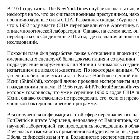
В 1951 году газета The NewYorkTimes опубликовала статью, 
несмотря на то, что он считался военным преступником, нахо
военно-воздушные силы США. Разразился скандал: бурные п
что в 1952 году власти США переправили его в Аргентину, гд
эпидемиологической лаборатории. Однако, на самом деле, о
перебираться в Соединенные Штаты, где их знания использо
исследований.
Похожий план был разработан также в отношении японских 
американских спецслужб были документация и сотрудники "О
подразделение вооруженных сил Японии занималось создани
испытанием на людях и животных. По некоторым данным, "О
успешных биологических атак в Китае. Наиболее ценной и
Исии (ShiroIshii), который лично проводил эксперименты на
гражданскими лицами. В 1956 году ФБР/FederalBureauofInves
котором говорилось, что уже к середине 1950-х годов США 
Исии, однако согласились не преследовать его, если он пр
японской бактериологической программе.
Вся полученная информация в этой сфере переправлялась на
FortDetrick в штате Мэриленд, неподалеку от Вашингтона, ко
научной лабораторией, где проводились исследования в обла
Изучалась возможность применения возбудителей оспы, чумы
Эбола, сибирской язвы и т. д. Большинство экспериментов п