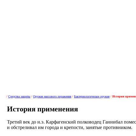
/
Средства защиты
/
Оружие массового поражения
/
Бактериологическое оружие
/
История примен
История применения
Третий век до н.э. Карфагенский полководец Ганнибал поме
и обстреливал им города и крепости, занятые противником.