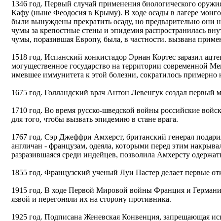
1346 год. Первый случай применения биологического оружи
Кафу (ныне Феодосия в Крыму). В ходе осады в лагере монг
были вынуждены прекратить осаду, но предварительно они н
чумы за крепостные стены и эпидемия распространилась внут
чумы, поразившая Европу, была, в частности. вызвана прим
1518 год. Испанский конкистадор Эрнан Кортес заразил ацте
могущественное государство на территории современной Мек
имевшее иммунитета к этой болезни, сократилось примерно 
1675 год. Голландский врач Антон Левенгук создал первый 
1710 год. Во время русско-шведской войны российские войс
для того, чтобы вызвать эпидемию в стане врага.
1767 год. Сэр Джеффри Амхерст, британский генерал подар
англичан - французам, одеяла, которыми перед этим накрыв
разразившаяся среди индейцев, позволила Амхерсту одержать
1855 год. Французский ученый Луи Пастер делает первые о
1915 год. В ходе Первой Мировой войны Франция и Германи
язвой и перегоняли их на сторону противника.
1925 год. Подписана Женевская Конвенция, запрещающая ис