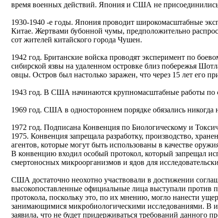
время военных действий. Япония и США не присоединились
1930-1940 -е годы. Япония проводит широкомасштабные экс
Китае. Жертвами бубонной чумы, предположительно распрос
сот жителей китайского города Чушен.
1942 год. Британские войска проводят эксперимент по боев
сибирской язвы на удаленном островке близ побережья Шотл
овцы. Остров был настолько заражен, что через 15 лет его 
1943 год. В США начинаются крупномасштабные работы по 
1969 год. США в одностороннем порядке обязались никогда 
1972 год. Подписана Конвенция по Биологическому и Токси
1975. Конвенция запрещала разработку, производство, хране
агентов, которые могут быть использованы в качестве оружи
В конвенцию входил особый протокол, который запрещал ис
смертоносных микроорганизмов и ядов для исследовательски
США достаточно неохотно участвовали в достижении соглаше
высокопоставленные официальные лица выступали против 
протокола, поскольку это, по их мнению, могло нанести ущ
занимающимися микробиологическими исследованиями. В и
заявила, что не будет придерживаться требований данного про