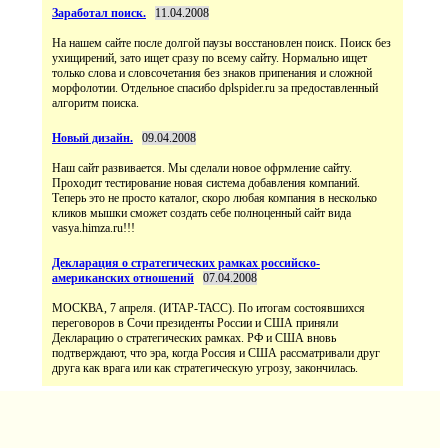
Заработал поиск.
11.04.2008
На нашем сайте после долгой паузы восстановлен поиск. Поиск без
ухищирений, зато ищет сразу по всему сайту. Нормально ищет
только слова и словсочетания без знаков припенания и сложной
морфолотии. Отдельное спасибо dplspider.ru за предоставленный
алгоритм поиска.
Новый дизайн.
09.04.2008
Наш сайт развивается. Мы сделали новое офрмление сайту.
Проходит тестирование новая система добавления компаний.
Теперь это не просто каталог, скоро любая компания в несколько
кликов мышки сможет создать себе полноценный сайт вида
vasya.himza.ru!!!
Декларация о стратегических рамках российско-
американских отношений
07.04.2008
МОСКВА, 7 апреля. (ИТАР-ТАСС). По итогам состоявшихся
переговоров в Сочи президенты России и США приняли
Декларацию о стратегических рамках. РФ и США вновь
подтверждают, что эра, когда Россия и США рассматривали друг
друга как врага или как стратегическую угрозу, закончилась.