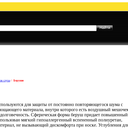
ов слуха
/
Беруши
спользуются для защиты от постоянно повторяющегося шума с
глощающего материала, внутри которого есть воздушный мешочек
и долговечность. Сферическая форма беруш придает повышенный
спользован мягкий гипоаллергенный вспененный полиуретан,
атериал, не вызывающий дискомфорта при носке. Углубления дл