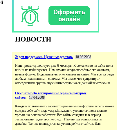
ой
НОВОСТИ
Ждем поддержки. Нужен модератор.
18.08.2008
Наш проект существует уже 6 месяцев. К сожалению на сайте пока
жизни не наблюдается. Нам нужны люди способные его оживить,
начать форум. Подсказать чего не хватает на сайте. Мы всегда рады
любым пожеланиям и советам. Мы знаем что существует
определенная группа людей интересующаяся данной тематикой и
Открыто beta тестирование сервиса быстрых
сайтов.
17.04.2008
Каждый пользователь зарегестрированный на форуме теперь может
создать себе сайт вида vasya.himza.ru. Функционал пока сильно
урезан, но основа работатет. Все сайты созданные в период
тестирования удаляться не будут. Изменятся только макеты
дизайна. Так-же планирутся запустить рейтинг сайтов. Для