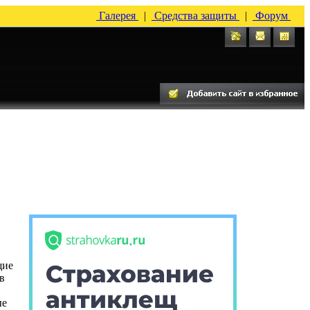
Галерея
|
Средства защиты
|
Форум
щие
в
ые