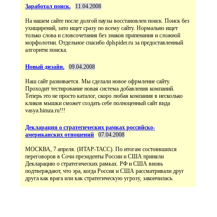
Заработал поиск.
11.04.2008
На нашем сайте после долгой паузы восстановлен поиск. Поиск без
ухищирений, зато ищет сразу по всему сайту. Нормально ищет
только слова и словсочетания без знаков припенания и сложной
морфолотии. Отдельное спасибо dplspider.ru за предоставленный
алгоритм поиска.
Новый дизайн.
09.04.2008
Наш сайт развивается. Мы сделали новое офрмление сайту.
Проходит тестирование новая система добавления компаний.
Теперь это не просто каталог, скоро любая компания в несколько
кликов мышки сможет создать себе полноценный сайт вида
vasya.himza.ru!!!
Декларация о стратегических рамках российско-
американских отношений
07.04.2008
МОСКВА, 7 апреля. (ИТАР-ТАСС). По итогам состоявшихся
переговоров в Сочи президенты России и США приняли
Декларацию о стратегических рамках. РФ и США вновь
подтверждают, что эра, когда Россия и США рассматривали друг
друга как врага или как стратегическую угрозу, закончилась.