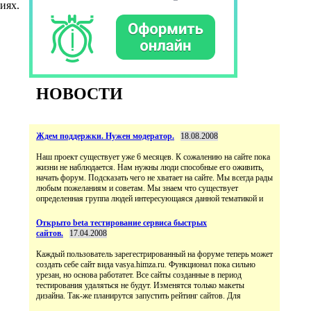
иях.
НОВОСТИ
Ждем поддержки. Нужен модератор.
18.08.2008
Наш проект существует уже 6 месяцев. К сожалению на сайте пока
жизни не наблюдается. Нам нужны люди способные его оживить,
начать форум. Подсказать чего не хватает на сайте. Мы всегда рады
любым пожеланиям и советам. Мы знаем что существует
определенная группа людей интересующаяся данной тематикой и
Открыто beta тестирование сервиса быстрых
сайтов.
17.04.2008
Каждый пользователь зарегестрированный на форуме теперь может
создать себе сайт вида vasya.himza.ru. Функционал пока сильно
урезан, но основа работатет. Все сайты созданные в период
тестирования удаляться не будут. Изменятся только макеты
дизайна. Так-же планирутся запустить рейтинг сайтов. Для