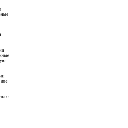
ы
еные
й
ции
льные
кую
ции
 две
ного