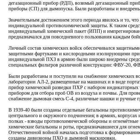
дегазационный прибор (РДП), возимый дегазационный приб
приборы (СП) для дымопуска. Были разработаны и внедрены
Значительным достижением этого периода явилось и то, чт
индивидуальной противохимической защиты. К таким средст
индивидуальный химический пакет (ИПП) и импрегнирован
предназначался для повседневного пользования каждым бо
Личный состав химических войск обеспечивался защитными
защитными фартуками и кислородными изолирующими прибо
индивидуальной ПХЗ в армию были широко внедрены средст
специальных фильтров различной конструкции: ФВУ-20, ФВ
Были разработаны и поступили на снабжение химических во
лаборатории АЛ-2, размещенные на машинах и в виде порта
прибор химической разведки ПХР с набором индикаторных т
прибором для отбора проб ОВ из воздуха и почвы. Для про
снабжение дымовая смесь С-4, различные шашки и ручные г
В 1939-40 были созданы отдельные батальоны противохими
центрального и окружного подчинения; в армиях, корпусах 
полках - взводы противохимической обороны и огнемётные 
химические батальоны и роты, предназначавшиеся для огн
Отечественной войной началась подготовка к формировани
созданы дивизионы ПХО и дымовой маскировки.