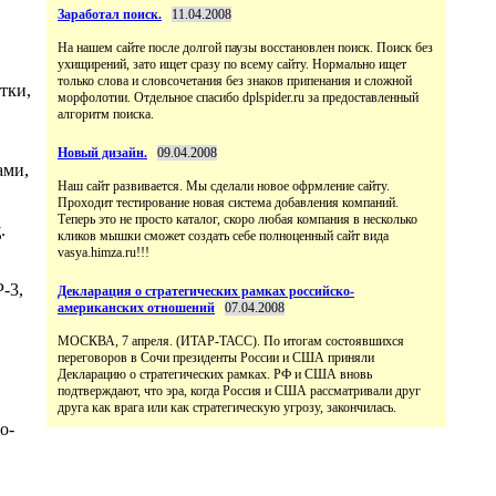
Заработал поиск.
11.04.2008
На нашем сайте после долгой паузы восстановлен поиск. Поиск без
ухищирений, зато ищет сразу по всему сайту. Нормально ищет
только слова и словсочетания без знаков припенания и сложной
тки,
морфолотии. Отдельное спасибо dplspider.ru за предоставленный
алгоритм поиска.
Новый дизайн.
09.04.2008
ами,
Наш сайт развивается. Мы сделали новое офрмление сайту.
Проходит тестирование новая система добавления компаний.
Теперь это не просто каталог, скоро любая компания в несколько
.
кликов мышки сможет создать себе полноценный сайт вида
vasya.himza.ru!!!
-3,
Декларация о стратегических рамках российско-
американских отношений
07.04.2008
МОСКВА, 7 апреля. (ИТАР-ТАСС). По итогам состоявшихся
переговоров в Сочи президенты России и США приняли
Декларацию о стратегических рамках. РФ и США вновь
подтверждают, что эра, когда Россия и США рассматривали друг
друга как врага или как стратегическую угрозу, закончилась.
о-