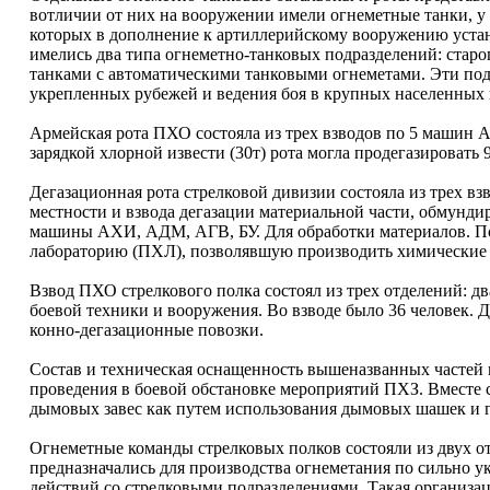
вотличии от них на вооружении имели огнеметные танки, у 
которых в дополнение к артиллерийскому вооружению устан
имелись два типа огнеметно-танковых подразделений: стар
танками с автоматическими танковыми огнеметами. Эти под
укрепленных рубежей и ведения боя в крупных населенных 
Армейская рота ПХО состояла из трех взводов по 5 машин 
зарядкой хлорной извести (30т) рота могла продегазировать 
Дегазационная рота стрелковой дивизии состояла из трех вз
местности и взвода дегазации материальной части, обмунд
машины АХИ, АДМ, АГВ, БУ. Для обработки материалов. По
лабораторию (ПХЛ), позволявшую производить химические ан
Взвод ПХО стрелкового полка состоял из трех отделений: дв
боевой техники и вооружения. Во взводе было 36 человек. 
конно-дегазационные повозки.
Состав и техническая оснащенность вышеназванных частей
проведения в боевой обстановке мероприятий ПХЗ. Вместе 
дымовых завес как путем использования дымовых шашек и г
Огнеметные команды стрелковых полков состояли из двух о
предназначались для производства огнеметания по сильно
действий со стрелковыми подразделениями. Такая организа