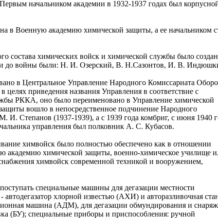
Первым начальником академии в 1932-1937 годах был корпусно
на в Военную академию химической защиты, а ее начальником с
ого состава химических войск и химической службы было созда
 до войны были: Н. И. Озерский, В. Н.Сазонтов, И. В. Индюшк
овано в Центральное Управление Народного Комиссариата Обор
 в целях приведения названия Управления в соответствие с
ужбы РККА, оно было переименовано в Управление химической
 защиты вошло в непосредственное подчинение Народного
И. Степанов (1937-1939), а с 1939 года комбриг, с июня 1940 г
ачальника управления был полковник А. С. Кубасов.
тывание химвойск было полностью обеспечено как в отношении
ю академию химической защиты, военно-химическое училище и
 снабжения химвойск современной техникой и вооружением,
и поступать специальные машины для дегазации местности
автодегазатор хлорной известью (АХИ) и авторазливочная ста
ационная машина (АДМ), для дегазации обмундирования и снаря
овка (БУ); специальные приборы и приспособления: ручной