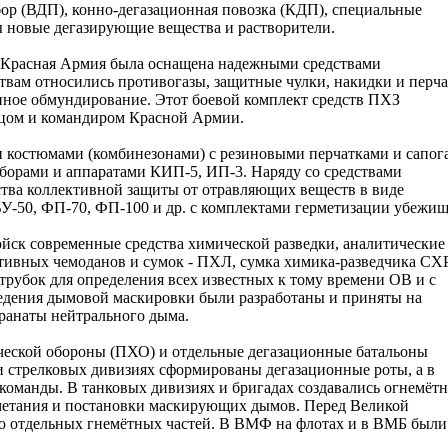
ор (ВДП), конно-дегазационная повозка (КДП), специальные
 новые дегазирующие вещества и растворители.
о Красная Армия была оснащена надежными средствами
вам относились противогазы, защитные чулки, накидки и перча
ное обмундирование. Этот боевой комплект средств ПХЗ
йцом и командиром Красной Армии.
 костюмами (комбинезонами) с резиновыми перчатками и сапог
рами и аппаратами КИП-5, ИП-3. Наряду со средствами
ва коллективной защиты от отравляющих веществ в виде
У-50, ФП-70, ФП-100 и др. с комплектами герметизации убежищ
йск современные средства химической разведки, аналитические
тивных чемоданов и сумок - ПХЛ, сумка химика-разведчика СХР
рубок для определения всех известных к тому времени ОВ и с
ведения дымовой маскировки были разработаны и приняты на
ранаты нейтрального дыма.
ческой обороны (ПХО) и отдельные дегазационные батальоны
и стрелковых дивизиях сформированы дегазационные роты, а в
команды. В танковых дивизиях и бригадах создавались огнемётн
еметания и постановки маскирующих дымов. Перед Великой
ю отдельных гнемётных частей. В ВМФ на флотах и в ВМБ были