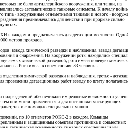
которых не было артиллерийского вооружения, или танки, на
авливались автоматические танковые огнеметы. К началу войн
ого типа - вооруженные огнеметными танками и нового - вооруж
разделения предназначались для действий при прорыве сильно
пунктах.
АХИ в каждом и предназначалась для дегазации местности. Одно
9000 метров проходов.
водов: взвода химической разведки и наблюдения, взвода дегаза
ирования и снаряжения. На вооружении роты находились специа
лучаемых химической разведкой, рота имела полевую химичес
ализы. Рота имела в своем составе 83 человека.
а отделения химической разведки и наблюдения, третье - дегаза
Для проведения дегазационных работ взводу по штату полагались
 и подразделений обеспечивали им реальные возможности успеш
с тем они могли применяться и для постановки маскирующих
ранат, так и с помощью специальных машин.
тделений, по 10 огнеметов РОКС-2 в каждом. Команды
 укрепленным и защищенным объектам противника и совместных
ция и техническая оснащенность химвойск обеспечивали им