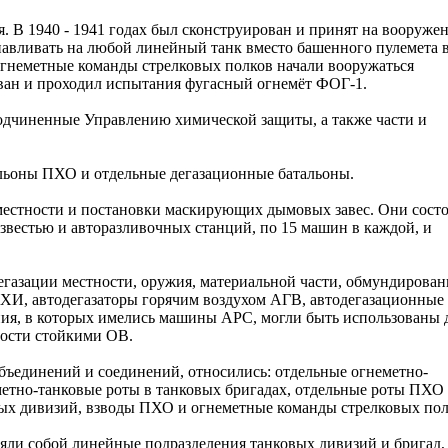
. В 1940 - 1941 годах был сконструирован и принят на вооруже
авливать на любой линейный танк вместо башенного пулемета 
огнеметные команды стрелковых полков начали вооружаться
ван и проходил испытания фугасный огнемёт ФОГ-1.
подчиненные Управлению химической защиты, а также части и
альоны ПХО и отдельные дегазационные батальоны.
местности и постановки маскирующих дымовых завес. Они сост
известью и авторазливочных станций, по 15 машин в каждой, и
егазации местности, оружия, материальной части, обмундирован
ХИ, автодегазаторы горячим воздухом АГВ, автодегазационные
я, в которых имелись машины АРС, могли быть использованы 
ности стойкими ОВ.
бъединений и соединений, относились: отдельные огнеметно-
метно-танковые роты в танковых бригадах, отдельные роты ПХО
вых дивизий, взводы ПХО и огнеметные команды стрелковых пол
яли собой линейные подразделения танковых дивизий и бригад,