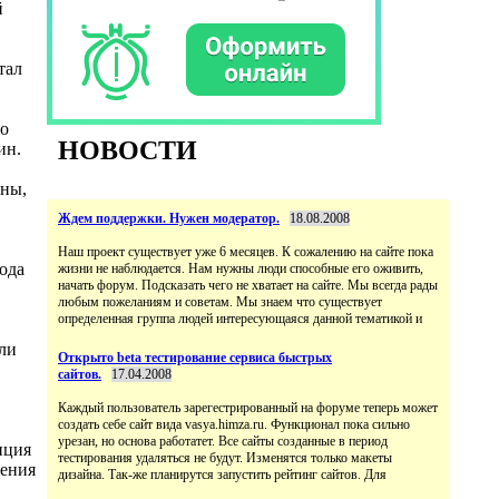
й
тал
но
НОВОСТИ
ин.
оны,
Ждем поддержки. Нужен модератор.
18.08.2008
Наш проект существует уже 6 месяцев. К сожалению на сайте пока
ода
жизни не наблюдается. Нам нужны люди способные его оживить,
начать форум. Подсказать чего не хватает на сайте. Мы всегда рады
любым пожеланиям и советам. Мы знаем что существует
определенная группа людей интересующаяся данной тематикой и
ли
Открыто beta тестирование сервиса быстрых
сайтов.
17.04.2008
Каждый пользователь зарегестрированный на форуме теперь может
создать себе сайт вида vasya.himza.ru. Функционал пока сильно
урезан, но основа работатет. Все сайты созданные в период
нция
тестирования удаляться не будут. Изменятся только макеты
жения
дизайна. Так-же планирутся запустить рейтинг сайтов. Для