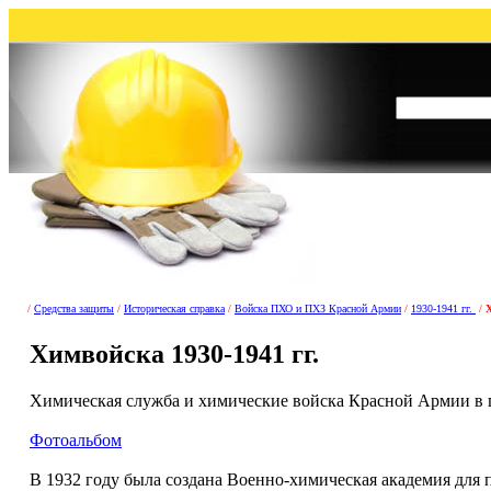
/
Средства защиты
/
Историческая справка
/
Войска ПХО и ПХЗ Красной Армии
/
1930-1941 гг.
/
Х
Химвойска 1930-1941 гг.
Химическая служба и химические войска Красной Армии в п
Фотоальбом
В 1932 году была создана Военно-химическая академия дл