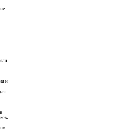
ние
в
ояли
ия и
для
 в
ков.
 но