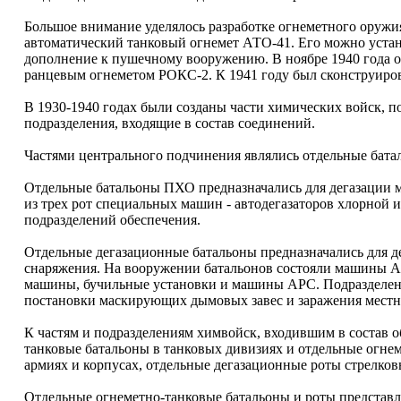
Большое внимание уделялось разработке огнеметного оружия
автоматический танковый огнемет АТО-41. Его можно устан
дополнение к пушечному вооружению. В ноябре 1940 года 
ранцевым огнеметом РОКС-2. К 1941 году был сконструиро
В 1930-1940 годах были созданы части химических войск, 
подразделения, входящие в состав соединений.
Частями центрального подчинения являлись отдельные бат
Отдельные батальоны ПХО предназначались для дегазации 
из трех рот специальных машин - автодегазаторов хлорной 
подразделений обеспечения.
Отдельные дегазационные батальоны предназначались для д
снаряжения. На вооружении батальонов состояли машины А
машины, бучильные установки и машины АРС. Подразделени
постановки маскирующих дымовых завес и заражения мест
К частям и подразделениям химвойск, входившим в состав о
танковые батальоны в танковых дивизиях и отдельные огне
армиях и корпусах, отдельные дегазационные роты стрелко
Отдельные огнеметно-танковые батальоны и роты представл