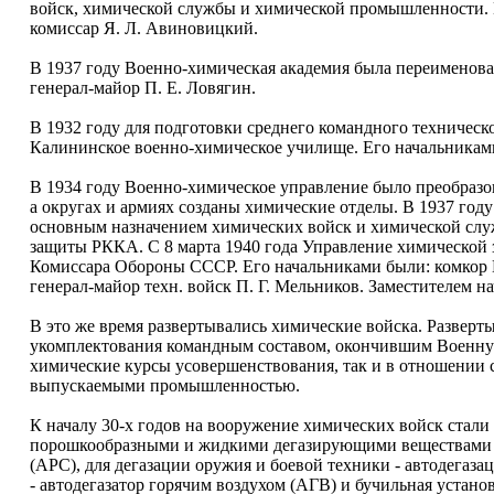
войск, химической службы и химической промышленности. 
комиссар Я. Л. Авиновицкий.
В 1937 году Военно-химическая академия была переименова
генерал-майор П. Е. Ловягин.
В 1932 году для подготовки среднего командного техническ
Калининское военно-химическое училище. Его начальниками
В 1934 году Военно-химическое управление было преобраз
а округах и армиях созданы химические отделы. В 1937 году
основным назначением химических войск и химической сл
защиты РККА. С 8 марта 1940 года Управление химической
Комиссара Обороны СССР. Его начальниками были: комкор М. 
генерал-майор техн. войск П. Г. Мельников. Заместителем н
В это же время развертывались химические войска. Развер
укомплектования командным составом, окончившим Военну
химические курсы усовершенствования, так и в отношении
выпускаемыми промышленностью.
К началу 30-х годов на вооружение химических войск стал
порошкообразными и жидкими дегазирующими веществами - 
(АРС), для дегазации оружия и боевой техники - автодегаз
- автодегазатор горячим воздухом (АГВ) и бучильная устан