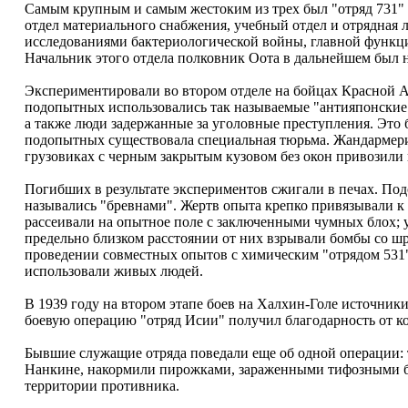
Самым крупным и самым жестоким из трех был "отряд 731" г
отдел материального снабжения, учебный отдел и отрядная
исследованиями бактериологической войны, главной функц
Начальник этого отдела полковник Оота в дальнейшем был н
Экспериментировали во втором отделе на бойцах Красной Ар
подопытных использовались так называемые "антияпонские э
а также люди задержанные за уголовные преступления. Это 
подопытных существовала специальная тюрьма. Жандармерия 
грузовиках с черным закрытым кузовом без окон привозили
Погибших в результате экспериментов сжигали в печах. По
назывались "бревнами". Жертв опыта крепко привязывали к
рассеивали на опытное поле с заключенными чумных блох;
предельно близком расстоянии от них взрывали бомбы со ш
проведении совместных опытов с химическим "отрядом 531"
использовали живых людей.
В 1939 году на втором этапе боев на Халхин-Голе источники
боевую операцию "отряд Исии" получил благодарность от к
Бывшие служащие отряда поведали еще об одной операции: 
Нанкине, накормили пирожками, зараженными тифозными бакт
территории противника.