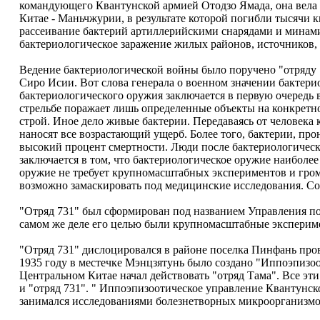
командующего Квантунской армией Отодзо Ямада, она вела
Китае - Маньчжурии, в результате которой погибли тысячи 
рассеивание бактерий артиллерийскими снарядами и минами
бактериологическое заражение жилых районов, источников,
Ведение бактериологической войны было поручено "отряду
Сиро Исии. Вот слова генерала о военном значении бактери
бактериологического оружия заключается в первую очередь
стрельбе поражает лишь определенные объекты на конкретн
строй. Иное дело живые бактерии. Передаваясь от человека к
наносят все возрастающий ущерб. Более того, бактерии, про
высокий процент смертности. Люди после бактериологическ
заключается в том, что бактериологическое оружие наиболе
оружие не требует крупномасштабных экспериментов и громо
возможно замаскировать под медицинские исследования. Со
"Отряд 731" был сформирован под названием Управления п
самом же деле его целью были крупномасштабные экспериме
"Отряд 731" дислоцировался в районе поселка Пинфань про
1935 году в местечке Мэнцзятунь было создано "Иппоэпизоо
Центральном Китае начал действовать "отряд Тама". Все эти
и "отряд 731". " Иппоэпизоотическое управление Квантунс
занимался исследованиями болезнетворных микроорганизмов