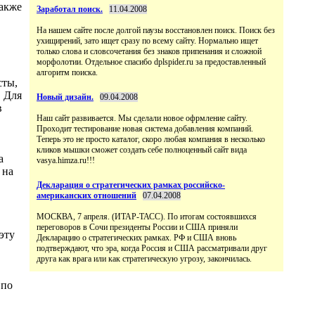
также
Заработал поиск.
11.04.2008
На нашем сайте после долгой паузы восстановлен поиск. Поиск без
ухищирений, зато ищет сразу по всему сайту. Нормально ищет
только слова и словсочетания без знаков припенания и сложной
морфолотии. Отдельное спасибо dplspider.ru за предоставленный
алгоритм поиска.
сты,
. Для
Новый дизайн.
09.04.2008
в
Наш сайт развивается. Мы сделали новое офрмление сайту.
Проходит тестирование новая система добавления компаний.
Теперь это не просто каталог, скоро любая компания в несколько
кликов мышки сможет создать себе полноценный сайт вида
а
vasya.himza.ru!!!
 на
Декларация о стратегических рамках российско-
американских отношений
07.04.2008
МОСКВА, 7 апреля. (ИТАР-ТАСС). По итогам состоявшихся
переговоров в Сочи президенты России и США приняли
эту
Декларацию о стратегических рамках. РФ и США вновь
подтверждают, что эра, когда Россия и США рассматривали друг
друга как врага или как стратегическую угрозу, закончилась.
 по