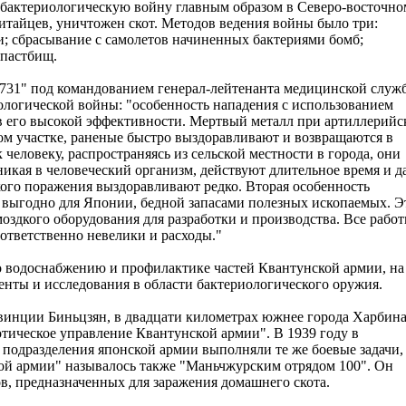
 бактериологическую войну главным образом в Северо-восточно
китайцев, уничтожен скот. Методов ведения войны было три:
; сбрасывание с самолетов начиненных бактериями бомб;
 пастбищ.
 731" под командованием генерал-лейтенанта медицинской служ
ологической войны: "особенность нападения с использованием
 в его высокой эффективности. Мертвый металл при артиллерийс
ом участке, раненые быстро выздоравливают и возвращаются в
 человеку, распространяясь из сельской местности в города, они
никая в человеческий организм, действуют длительное время и д
ого поражения выздоравливают редко. Вторая особенность
е выгодно для Японии, бедной запасами полезных ископаемых. Э
здкого оборудования для разработки и производства. Все рабо
ответственно невелики и расходы."
о водоснабжению и профилактике частей Квантунской армии, на
нты и исследования в области бактериологического оружия.
винции Биньцзян, в двадцати километрах южнее города Харбина
тическое управление Квантунской армии". В 1939 году в
 подразделения японской армии выполняли те же боевые задачи,
кой армии" называлось также "Маньчжурским отрядом 100". Он
, предназначенных для заражения домашнего скота.