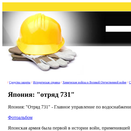
/
Средства защиты
/
Историческая справка
/
Химические войска в Великой Отечественной войне
/
С
Япония: "отряд 731"
Япония: "Отряд 731" - Главное управление по водоснабжен
Фотоальбом
Японская армия была первой в истории войн, применившей 