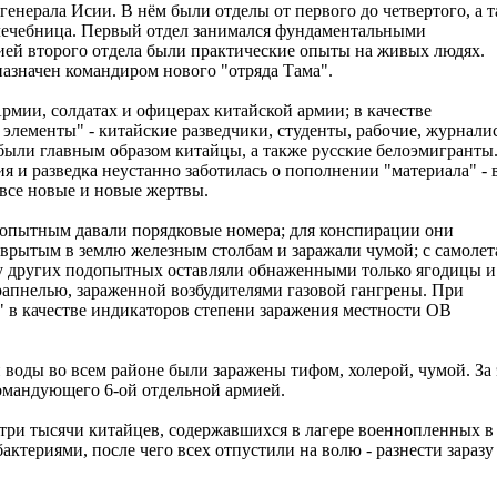
енерала Исии. В нём были отделы от первого до четвертого, а 
 лечебница. Первый отдел занимался фундаментальными
ией второго отдела были практические опыты на живых людях.
азначен командиром нового "отряда Тама".
мии, солдатах и офицерах китайской армии; в качестве
лементы" - китайские разведчики, студенты, рабочие, журнали
были главным образом китайцы, а также русские белоэмигранты
и разведка неустанно заботилась о пополнении "материала" - 
 все новые и новые жертвы.
допытным давали порядковые номера; для конспирации они
 врытым в землю железным столбам и заражали чумой; с самолет
 у других подопытных оставляли обнаженными только ягодицы и
рапнелью, зараженной возбудителями газовой гангрены. При
 в качестве индикаторов степени заражения местности ОВ
 воды во всем районе были заражены тифом, холерой, чумой. За 
омандующего 6-ой отдельной армией.
три тысячи китайцев, содержавшихся в лагере военнопленных в
ериями, после чего всех отпустили на волю - разнести заразу