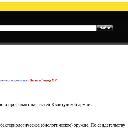
оюзники и противники
/
Япония: "отряд 731"
ию и профилактике частей Квантунской армии.
бактериологическое (биологическое) оружие. По свидетельству