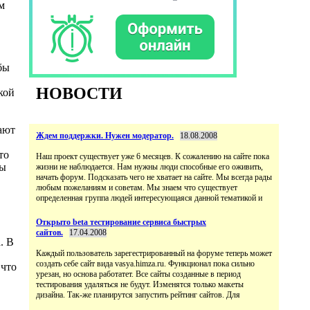
м
бы
НОВОСТИ
кой
ают
Ждем поддержки. Нужен модератор.
18.08.2008
то
Наш проект существует уже 6 месяцев. К сожалению на сайте пока
ты
жизни не наблюдается. Нам нужны люди способные его оживить,
начать форум. Подсказать чего не хватает на сайте. Мы всегда рады
любым пожеланиям и советам. Мы знаем что существует
определенная группа людей интересующаяся данной тематикой и
Открыто beta тестирование сервиса быстрых
сайтов.
17.04.2008
. В
Каждый пользователь зарегестрированный на форуме теперь может
создать себе сайт вида vasya.himza.ru. Функционал пока сильно
 что
урезан, но основа работатет. Все сайты созданные в период
тестирования удаляться не будут. Изменятся только макеты
дизайна. Так-же планирутся запустить рейтинг сайтов. Для