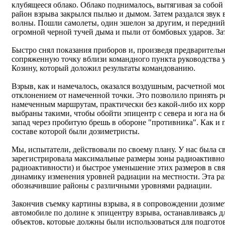
клубящееся облако. Облако поднималось, вытягивая за собой
район взрыва закрылся пылью и дымом. Затем раздался звук 
волны. Пошли самолеты, один эшелон за другим, и передний
огромной черной тучей дыма и пыли от бомбовых ударов. Зат
Быстро снял показания приборов и, произведя предварительн
сопряженную точку вблизи командного пункта руководства
Козину, который доложил результаты командованию.
Взрыв, как и намечалось, оказался воздушным, расчетной м
отклонением от намеченной точки. Это позволило принять р
намеченным маршрутам, практически без какой-либо их ко
выбраны такими, чтобы обойти эпицентр с севера и юга на б
запад через пробитую брешь в обороне "противника". Как и п
составе которой были дозиметристы.
Мы, испытатели, действовали по своему плану. У нас была св
зарегистрировала максимальные размеры зоны радиоактивног
радиоактивности) и быстрое уменьшение этих размеров в свя
динамику изменения уровней радиации на местности. Эта ра
обозначившие районы с различными уровнями радиации.
Закончив съемку картины взрыва, я в сопровождении дозиме
автомобиле по долине к эпицентру взрыва, останавливаясь 
объектов, которые должны были использоваться для подготов