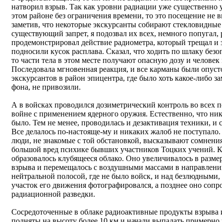
натворил взрыв. Так как уровни радиации уже существенно
этом районе без ограничения времени, то это посещение не 
заметив, что некоторые экскурсанты собирают стекловидные
существующий запрет, я подозвал их всех, немного попугал, р
продемонстрировал действие радиометра, который трещал и з
подносили кусок расплава. Сказал, что ходить по шлаку безо
то части тела в этом месте получают опасную дозу и человек 
Последовала мгновенная реакция, и все карманы были опус
экскурсантов в район эпицентра, где было хоть какое-либо 
фона, не привозили.
А в войсках проводился дозиметрический контроль во всех по
войне с применением ядерного оружия. Естественно, что ни
было. Тем не менее, проводилась и дезактивация техники, и 
Все делалось по-настояще-му и никаких жалоб не поступало.
люди, не знакомые с той обстановкой, высказывают сомнения
большой вред психике бывших участников Тоцких учений. Ка
образовалось клубящееся облако. Оно увеличивалось в разме
взрыва и перемещалось с воздушными массами в направлении
нейтральной полосой, где не было войск, и над безлюдными
участок его движения фотографировался, а позднее оно соп
радиационной разведки.
Сосредоточенные в облаке радиоактивные продукты взрыва и 
подняты на высоту более 10 км и начали выпадать примерно ч