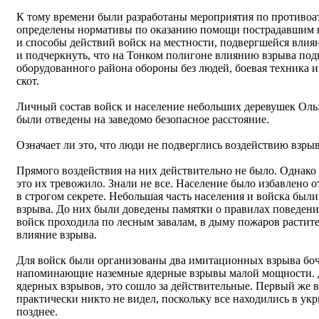
К тому времени были разработаны мероприятия по противоат
определены нормативы по оказанию помощи пострадавшим п
и способы действий войск на местности, подвергшейся влиян
и подчеркнуть, что на Тонком полигоне влиянию взрыва подв
оборудованного района обороны без людей, боевая техника 
скот.
Личный состав войск и население небольших деревушек Оль
были отведены на заведомо безопасное расстояние.
Означает ли это, что люди не подверглись воздействию взрыва
Прямого воздействия на них действительно не было. Однако 
это их тревожило. Знали не все. Население было избавлено о
в строгом секрете. Небольшая часть населения и войска был
взрыва. До них были доведены памятки о правилах поведения
войск проходила по лесным завалам, в дыму пожаров растите
влияние взрыва.
Для войск были организованы два имитационных взрыва боч
напоминающие наземные ядерные взрывы малой мощности. 
ядерных взрывов, это сошло за действительные. Первый же 
практически никто не видел, поскольку все находились в ук
позднее.