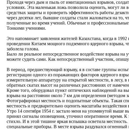
Проходя через дым и пыль от имитационных взрывов, солдат
условиях. Эта маленькая ложь позволила оценить, могут ли 
средствах защиты и проверить эффективность работы дезакт
через десятки лет, бывшие солдаты стали жаловаться на то, 
полученные во время учений. Обычные и профессиональные з
Тонкими учениями.
Это напоминает заявления жителей Казахстана, когда в 1992
проведении Китаем мощного подземного ядерного взрыва, что
заболела голова.
Было ли реальное непосредственное воздействие взрыва на у
можете судить сами. Как непосредственный участник, опишу
В период, предшествующий взрыву, я в составе группы испы
регистрации одного из поражающих факторов ядерного взрыв
измерительную аппаратуру на открытой местности, в лесу, в 
обратных скатах высот на различных расстояниях от намечен
Кроме того, оборудовал пункт оптических наблюдений на вы
взрыва на расстоянии около 7 км для определения (методом 
Фотографировал местность и подопытные объекты. Такая сп
местность и предварительно оценить масштабы воздействия 
Утро 14 сентября 1954 г. застало меня на упомянутой выше в
принял сигналы оповещения, уточнил оперативное время. К э
стихло. И в этой тишине яркая вспышка осветила местность. 
специальные приборы. В месте взрыва раздувался огненный 