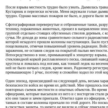
После взрыва местность трудно было узнать. Дымилась трава
Кустарник и перелески исчезли. Меня окружали голые дымя
трудно. Однако массовых пожаров не было, и дороги были з
Сфотографировав перевернутые и отброшенные танки, раз
технику, пораженных животных, прошел в направлении эпиц
группой отдельно стоящих обугленных стволов деревьев, с к
сучья. Не доходя до зоны сравнительно сильного радиоактивн
которой незадолго прошли колонны наступающих. Было пуст
пощелкивали, отмечая повышенный уровень радиации. Войс
заражения, не оставив следов на покрытой пылью местности.
Непосредственно в зоне, примыкающей к эпицентру взрыва,
стекловидной коркой расплавленного песка, связавшей наве
хрустела и ломалась под ногами, как тонкий ледок на весенн
ней не было ничьих следов, кроме моих. Радиометр регистр
превышающую 1 р/час, поэтому я спокойно ходил по этой ко
Один эпизод, происшедший на следующий день, весьма харак
безопасности войск во время их действий. Мне пришлось пое
повторных съемок местности и опытных объектов. Во время 
офицерами, которые высыпали из него и с восторгом стали ре
кто они такие и зачем приехали. Ответил один из офицеров, 
танках в составе колонны проехали по этой дороге. Но поско
в средствах защиты, то ничего не видели и сейчас приехали 