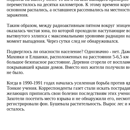
переместилось на десятки километров. К этому времени ко
основном распались, а оставшиеся рассеивались на местност
заражения.
Таким образом, между радиоактивным пятном вокруг эпицен
оказалась чистая зона, по которой проходили наступающие 
вытянутого эллипса с максимальными уровнями радиации на е
момент выпадения. Через сутки след не обнаруживался.
Подверглось ли опасности население? Однозначно - нет. Даж
Маховки и Елшанки, расположенных на расстоянии 5-6,5 км 
большое безопасное расстояние. Деревни сгорели от воспла
покрывавшей крыши домов. Вместо них жители получили вн
не было.
Когда в 1990-1991 годах началась усиленная борьба против
Тонкие учения. Корреспонденты газет стали искать пострад
желающих приписать свои болезни последствиям этих учени
Захотели посетить место взрыва и не обнаружили его, несмо
регистрировали фон. Бушевала растительность. Вырос лес и 
осталось.