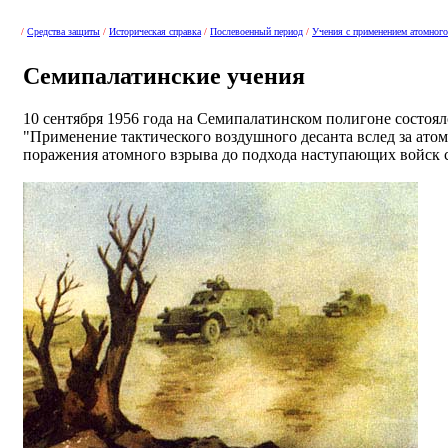
/
Средства защиты
/
Историческая справка
/
Послевоенный период
/
Учения с применением атомног
Cемипалатинские учения
10 сентября 1956 года на Семипалатинском полигоне состоял
"Применение тактического воздушного десанта вслед за ато
поражения атомного взрыва до подхода наступающих войск с