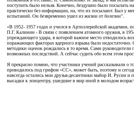
поступить было нельзя. Конечно, бездушно было посылать н
практически без информации, на, что их посылают. Был у мен
испытаний. Он безвременно ушел из жизни от болезни".
«В 1952- 1957 годах и учился в Артиллерийской академии, по
П.Г. Калинин - В связи с появлением атомного оружия, в 19
упреждающего удара, в которой важное место отводилось во
поражающих факторах ядерного взрыва было недостаточно.
методики оценок рождались в то время. Сами руководители по
возможных последствий. А сейчас судить обо всем этом прос
Я прекрасно помню, что участники учений рассказывали о то
проводилось под грифом «СС», может быть, поэтому и сегод
навсегда остались мои друзья-десантники майор И. Русин и 
высадки к эпицентру, ушедшие в мир иной в молодом возрас