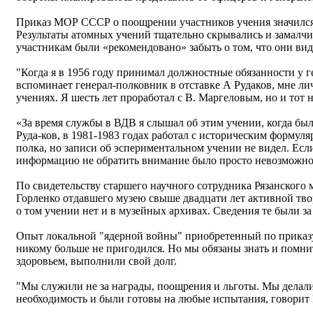
Приказ МОР СССР о поощрении участников учения значился
Результаты атомных учений тщательно скрывались и замалчи
участникам были «рекомендовано» забыть о том, что они вид
"Когда я в 1956 году принимал должностные обязанности у г
вспоминает генерал-полковник в отставке А Рудаков, мне ли
учениях. Я шесть лет проработал с В. Маргеловым, но и тот 
«За время службы в ВДВ я слышал об этим учении, когда был
Руда-ков, в 1981-1983 годах работал с историческим формул
полка, но записи об эспериментальном учении не видел. Есл
информацию не обратить внимание было просто невозможн
По свидетельству старшего научного сотрудника Рязанского 
Горленко отдавшего музею свыше двадцати лет активной тво
о том учении нет и в музейных архивах. Сведения те были за
Опыт локальной "ядерной войны" приобретенный по приказу
никому больше не пригодился. Но мы обязаны знать и помнит
здоровьем, выполнили свой долг.
"Мы служили не за награды, поощрения и льготы. Мы делали 
необходимость и были готовы на любые испытания, говорит 