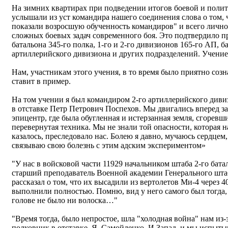
На зимних квартирах при подведении итогов боевой и полит
услышали из уст командира нашего соединения слова о том, 
показали возросшую обученность командиров" и всего лично
сложных боевых задач современного боя. Это подтвердило п
батальона 345-го полка, 1-го и 2-го дивизионов 165-го АП, б
артиллерийского дивизиона и других подразделений. Учени
Нам, участникам этого учения, в то время было приятно созн
ставит в пример.
На том учении я был командиром 2-го артиллерийского диви
в отставке Петр Петрович Поспехов. Мы двигались вперед з
эпицентр, где была обугленная и истерзанная земля, сгоревш
перевернутая техника. Мы не знали той опасности, которая н
казалось, преследовало нас. Болею я давно, мучаюсь сердцем
связываю свою болезнь с этим адским экспериментом»
"У нас в войсковой части 11929 начальником штаба 2-го бат
старший преподаватель Военной академии Генерального шта
рассказал о том, что их высадили из вертолетов Ми-4 через 4
выполнили полностью. Помню, вид у него самого был тогда, 
голове не было ни волоска…"
"Время тогда, было непростое, шла "холодная война" нам из-
полковник в отставке, Я. Самойленко. И Запад, и мы испыты