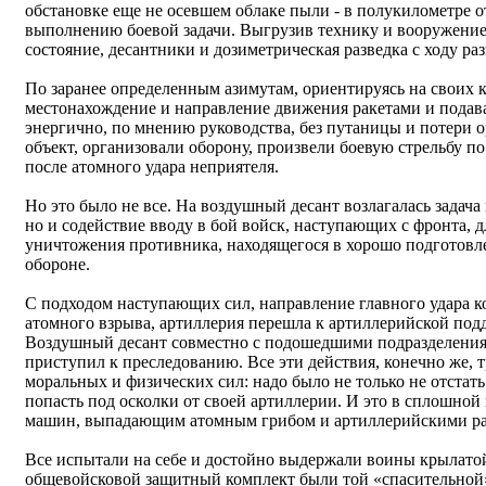
обстановке еще не осевшем облаке пыли - в полукилометре о
выполнению боевой задачи. Выгрузив технику и вооружение,
состояние, десантники и дозиметрическая разведка с ходу ра
По заранее определенным азимутам, ориентируясь на своих 
местонахождение и направление движения ракетами и подав
энергично, по мнению руководства, без путаницы и потери 
объект, организовали оборону, произвели боевую стрельбу 
после атомного удара неприятеля.
Но это было не все. На воздушный десант возлагалась задача
но и содействие вводу в бой войск, наступающих с фронта, 
уничтожения противника, находящегося в хорошо подготов
обороне.
С подходом наступающих сил, направление главного удара к
атомного взрыва, артиллерия перешла к артиллерийской подд
Воздушный десант совместно с подошедшими подразделениям
приступил к преследованию. Все эти действия, конечно же,
моральных и физических сил: надо было не только не отстать
попасть под осколки от своей артиллерии. И это в сплошной
машин, выпадающим атомным грибом и артиллерийскими р
Все испытали на себе и достойно выдержали воины крылатой
общевойсковой защитный комплект были той «спасительной» 