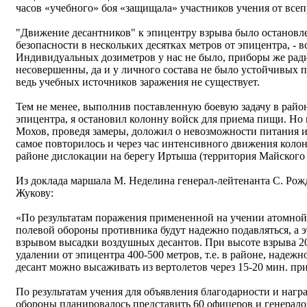
часов «учебного» боя «защищала» участников учения от вс
"Движение десантников" к эпицентру взрыва было остановл
безопасности в нескольких десятках метров от эпицентра, - 
Индивидуальных дозиметров у нас не было, приборы же рад
несовершенны, да и у личного состава не было устойчивых 
ведь учебных источников заражения не существует.
Тем не менее, выполнив поставленную боевую задачу в район
эпицентра, я остановил колонну войск для приема пищи. Но
Мохов, проведя замеры, доложил о невозможности питания и
самое повторилось и через час интенсивного движения коло
районе дислокации на берегу Иртыша (территория Майского р
Из доклада маршала М. Неделина генерал-лейтенанта С. Рож
Жукову:
«По результатам поражения примененной на учении атомной
полевой обороны противника будут надежно подавляться, а э
взрывом высадки воздушных десантов. При высоте взрыва 20
удалении от эпицентра 400-500 метров, т.е. в районе, наде
десант можно высаживать из вертолетов через 15-20 мин. пр
По результатам учения для объявления благодарности и на
обороны планировалось представить 60 офицеров и генерал