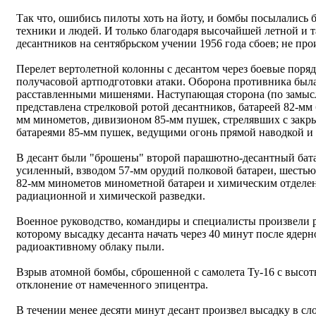
Так что, ошибись пилоты хоть на йоту, и бомбы посылались
техники и людей. И только благодаря высочайшей летной и т
десантников на сентябрьском учении 1956 года сбоев; не про
Перелет вертолетной колонны с десантом через боевые поряд
получасовой артподготовки атаки. Оборона противника был
расставленными мишенями. Наступающая сторона (по замысл
представлена стрелковой ротой десантников, батареей 82-мм 
мм минометов, дивизионом 85-мм пушек, стрелявших с закр
батареями 85-мм пушек, ведущими огонь прямой наводкой и
В десант были "брошены" второй парашютно-десантный батал
усиленный, взводом 57-мм орудий полковой батареи, шестью
82-мм минометов минометной батареи и химическим отделен
радиационной и химической разведки.
Военное руководство, командиры и специалисты произвели р
которому высадку десанта начать через 40 минут после ядерн
радиоактивному облаку пыли.
Взрыв атомной бомбы, сброшенной с самолета Ту-16 с высот
отклонение от намеченного эпицентра.
В течении менее десяти минут десант произвел высадку в с