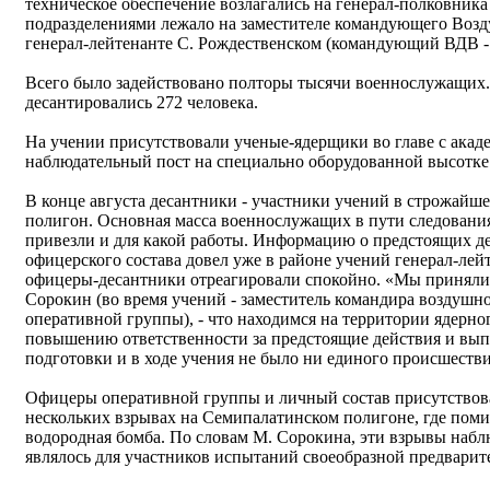
техническое обеспечение возлагались на генерал-полковника
подразделениями лежало на заместителе командующего Воз
генерал-лейтенанте С. Рождественском (командующий ВДВ - 
Всего было задействовано полторы тысячи военнослужащих.
десантировались 272 человека.
На учении присутствовали ученые-ядерщики во главе с акад
наблюдательный пост на специально оборудованной высотке
В конце августа десантники - участники учений в строжай
полигон. Основная масса военнослужащих в пути следования в
привезли и для какой работы. Информацию о предстоящих де
офицерского состава довел уже в районе учений генерал-лей
офицеры-десантники отреагировали спокойно. «Мы приняли,
Сорокин (во время учений - заместитель командира воздушн
оперативной группы), - что находимся на территории ядерно
повышению ответственности за предстоящие действия и вып
подготовки и в ходе учения не было ни единого происшестви
Офицеры оперативной группы и личный состав присутствовал
нескольких взрывах на Семипалатинском полигоне, где поми
водородная бомба. По словам М. Сорокина, эти взрывы набл
являлось для участников испытаний своеобразной предварит