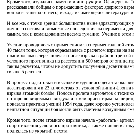
Кроме того, изучались памятки и инструкции. Офицеры на "
рассказывали бойцам о поражающих факторах ядерного взры
вопросы защиты от него, исходя из имеющейся литературы и
И все же, с точки зрения большинства ныне здравствующих у
личного состава и возможные последствия эксперимента для 
самим, так и командованием весьма туманно. Учение в этом
Учение проводилось с применением экспериментальной ато
40 тысяч тонн, которая сбрасывалась с расчетом взрыва на в
планировалась через полчаса после взрыва в районе третьей
условного противника на расстоянии 500 метров от эпицент
таким расчетом, чтобы не допустить получения десантникам
свыше 5 рентген.
В процесс подготовки и высадке воздушного десанта был вы
десантирования в 23 километрах от условной линии фронта 
взрыва атомной бомбы. Полоса пролета вертолетов с технико
но хорошо видимым с воздуха и земли ориентирам на ширину
показала практика учений 1954 года, даже хорошо установл
нештатной ситуации боя могли быть сметены воздушным сме
Кроме того, после атомного взрыва начала «работать» артил
сопротивления условного противника, а также пошли в атаку
поднялась из укрытий пехота.