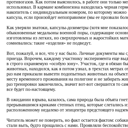
противогазов. Как потом выяснилось, в работе они только ме
использовал. В кармане комбинезона находилась черная герм
накопитель с индивидуальным номером, по которому можно 
капсула, если произойдет непоправимое (мы ее прозвали бо
Как уверяли знатоки, капсулы-дозиметры (хотя мне показалос
обыкновенные медальоны военной поры, содержащие основн
изготовлены из легких, но сверхпрочных и жаростойких мате
сомневались: такие «изделия» не подведут.
Вот, пожалуй, и все, что у нас было. Личные документы мы 
приезда. Впрочем, каждому участнику эксперимента еще выд
в строго охраняемую «особую зону». Участок, где я обязан 
животных, находился, как я потом узнал, в трехстах метрах о
раз нам приказали вывезти подопытных животных на объекты
месту временного проживания на полигоне и не забирать жи
раз тренировки закончились, значит вот-вот свершится то сам
все будет по-настоящему.
В ожидании взрыва, казалось, сама природа была объята гн
прерывавшимся криками степных птиц, которые слетались из
расположенному недалеко от эпицентра предстоящего надзем
Читатель может не поверить, но факт остается фактом: собак
стали выть, будто прощались с нами. Проявляли беспокойст