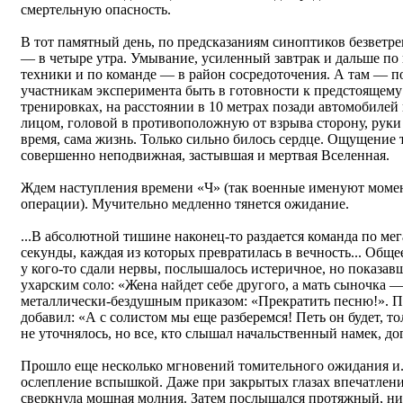
смертельную опасность.
В тот памятный день, по предсказаниям синоптиков безветр
— в четыре утра. Умывание, усиленный завтрак и дальше по
техники и по команде — в район сосредоточения. А там — п
участникам эксперимента быть в готовности к предстоящему 
тренировках, на расстоянии в 10 метрах позади автомобилей
лицом, головой в противоположную от взрыва сторону, руки 
время, сама жизнь. Только сильно билось сердце. Ощущение т
совершенно неподвижная, застывшая и мертвая Вселенная.
Ждем наступления времени «Ч» (так военные именуют момен
операции). Мучительно медленно тянется ожидание.
...В абсолютной тишине наконец-то раздается команда по мег
секунды, каждая из которых превратилась в вечность... Обще
у кого-то сдали нервы, послышалось истеричное, но показав
ухарским соло: «Жена найдет себе другого, а мать сыночка — 
металлически-бездушным приказом: «Прекратить песню!». По
добавил: «А с солистом мы еще разберемся! Петь он будет, то
не уточнялось, но все, кто слышал начальственный намек, до
Прошло еще несколько мгновений томительного ожидания и.
ослепление вспышкой. Даже при закрытых глазах впечатление
сверкнула мощная молния. Затем послышался протяжный, ни 