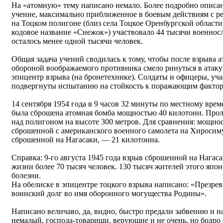
На «атомную» тему написано немало. Более подробно описан
учение, максимально приближенное в боевым действиям с 
на Тоцком полигоне (близ села Тоцкое Оренбургской области, 
кодовое название «Снежок») участвовало 44 тысячи военнос
осталось менее одной тысячи человек.
Общая задача учений сводилась к тому, чтобы после взрыва
обороной воображаемого противника смело ринуться в атак
эпицентр взрыва (на бронетехнике). Солдаты и офицеры, уч
подвергнуты испытанию на стойкость к поражающим фактор
14 сентября 1954 года в 9 часов 32 минуты по местному врем
была сброшена атомная бомба мощностью 40 килотонн. Проле
над полигоном на высоте 300 метров. Для сравнения: мощн
сброшенной с американского военного самолета на Хиросиму,
сброшенной на Нагасаки, — 21 килотонна.
Справка: 9-го августа 1945 года взрыв сброшенной на Нага
жизни более 70 тысяч человек. 130 тысяч жителей этого япо
болезни.
На обелиске в эпицентре тоцкого взрыва написано: «Презр
воинский долг во имя оборонного могущества Родины».
Написано величаво, да, видно, быстро предали забвению и над
немалый, господа-товарищи, верующие и не очень, но бодро