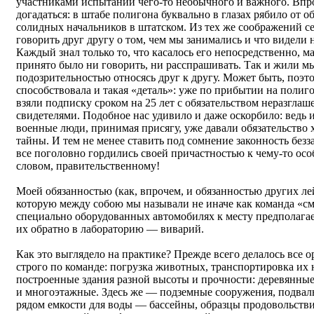
участниками испытаний чего-то необычного и важного. Впро
догадаться: в штабе полигона буквально в глазах рябило от 
солидных начальников в штатском. Из тех же соображений с
говорить друг другу о том, чем мы занимались и что видели 
Каждый знал только то, что касалось его непосредственно, 
принято было ни говорить, ни расспрашивать. Так и жили м
подозрительностью относясь друг к другу. Может быть, поэт
способствовала и такая «деталь»: уже по прибытии на полигон
взяли подписку сроком на 25 лет с обязательством неразглаше
свидетелями. Подобное нас удивило и даже оскорбило: ведь 
военные люди, принимая присягу, уже давали обязательство
тайны. И тем не менее ставить под сомнение законность безз
все поголовно гордились своей причастностью к чему-то осо
словом, правительственному!
Моей обязанностью (как, впрочем, и обязанностью других л
которую между собою мы называли не иначе как команда «см
специально оборудованных автомобилях к месту предполагае
их обратно в лабораторию — виварий.
Как это выглядело на практике? Прежде всего делалось все о
строго по команде: погрузка животных, транспортировка их
построенные здания разной высоты и прочности: деревянны
и многоэтажные. Здесь же — подземные сооружения, подвалы
рядом емкости для воды — бассейны, образцы продовольствия