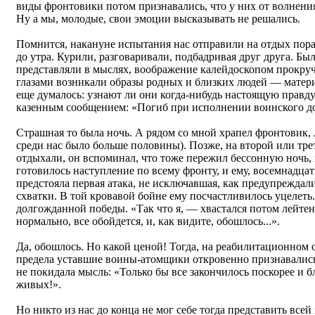
виды фронтовики потом признавались, что у них от волнения
Ну а мы, молодые, свои эмоции высказывать не решались.
Помнится, накануне испытания нас отправили на отдых поран
до утра. Курили, разговаривали, подбадривая друг друга. Бы
представляли в мыслях, воображение калейдоскопом прокру
глазами возникали образы родных и близких людей — матери
еще думалось: узнают ли они когда-нибудь настоящую правду 
казенным сообщением: «Погиб при исполнении воинского д
Страшная то была ночь. А рядом со мной храпел фронтовик,
среди нас было больше половины). Позже, на второй или тре
отдыхали, он вспоминал, что тоже пережил бессонную ночь, н
готовилось наступление по всему фронту, и ему, восемнадц
предстояла первая атака, не исключавшая, как предупрежда
схватки. В той кровавой бойне ему посчастливилось уцелеть
долгожданной победы. «Так что я, — хвастался потом лейтен
нормально, все обойдется, и, как видите, обошлось...».
Да, обошлось. Но какой ценой! Тогда, на реабилитационном 
предела уставшие воины-атомщики откровенно признавали
не покидала мысль: «Только бы все закончилось поскорее и б
живых!».
Но никто из нас до конца не мог себе тогда представить все