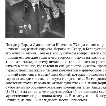
Позади у Тараса Дмитриевича Шевченко 73 года жизни от ро
исчислении) ратной службы. Дороги на Север, в Белорусси
его кочевой жизни. Только к концу службы возвращается к р
прошли его детские годы и часть юности, откуда начался от
защищать «подарила» ему немало испытаний в жизни: участ
службу в спецназе, где готовили специалистов «узкого» про
парашютных прыжков и тысячи километров марш-бросков с п
полный перечень его армейских будней, которые проходили н
гарнизонах, где «не слышно шума городского»... На его дол
советских атомных бомб на живых существах и в ликвидаци
с «братьями по оружию» оказывал помощь жителям Ашхабада
(1948 г.). Был свидетелем и других событий, оставивших сво
мужественном сердце воина-ветерана. Его заслуги — 16 гос
Отчизне, да еще... инвалидность после Чернобыля.