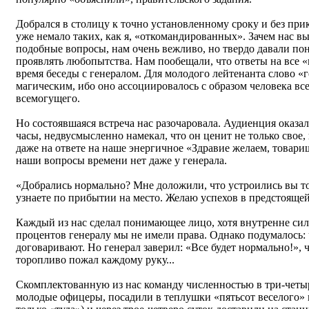
Добрался в столицу к точно установленному сроку и без при
уже немало таких, как я, «откомандированных». Зачем нас в
подобные вопросы, нам очень вежливо, но твердо давали пон
проявлять любопытства. Нам пообещали, что ответы на все 
время беседы с генералом. Для молодого лейтенанта слово «
магическим, ибо оно ассоциировалось с образом человека в
всемогущего.
Но состоявшаяся встреча нас разочаровала. Аудиенция оказал
часы, недвусмысленно намекал, что он ценит не только свое,
даже на ответе на наше энергичное «Здравие желаем, товарищ
наши вопросы времени нет даже у генерала.
«Добрались нормально? Мне доложили, что устроились вы то
узнаете по прибытии на место. Желаю успехов в предстоящей
Каждый из нас сделал понимающее лицо, хотя внутренне силь
процентов генералу мы не имели права. Однако подумалось: чт
договаривают. Но генерал заверил: «Все будет нормально!»,
торопливо пожал каждому руку...
Скомплектованную из нас команду численностью в три-четыр
молодые офицеры, посадили в теплушки «пятьсот веселого» п