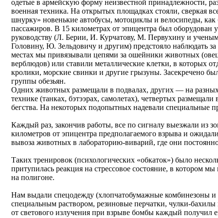
одетые в армейскую форму неизвестной принадлежности, ра
военная техника. На открытых площадках стояли, сверкая в
шнурку» новенькие автобусы, мотоциклы и велосипеды, как
пассажиров. В 15 километрах от эпицентра был оборудован у
руководству (Л. Берии, И. Курчатову, М. Первухину и учен
Головину, Ю. Зельдовичу и другим) предстояло наблюдать за
местах мы привязывали цепями за ошейники животных (овец,
верблюдов) или ставили металлические клетки, в которых о
кролики, морские свинки и другие грызуны. Засекречено бы
группы обезьян.
Одних животных размещали в подвалах, других — на разных 
технике (танках, бэтээрах, самолетах), четвертых размещали
бегства. На некоторых подопытных надевали специальные п
Каждый раз, закончив работы, все по сигналу выезжали из з
километров от эпицентра предполагаемого взрыва и ожидали
вывоза животных в лабораторию-виварий, где они постоянн
Таких тренировок (психологических «обкаток») было нескольк
притупилась реакция на стрессовое состояние, в котором мы
на полигоне.
Нам выдали спецодежду (хлопчатобумажные комбинезоны и п
специальным раствором, резиновые перчатки, чулки-бахилы н
от светового излучения при взрыве бомбы каждый получил 