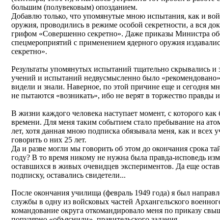
большим (полувековым) опозданием.
Добавлю только, что упомянутые мною испытания, как и во
оружия, проводились в режиме особой секретности, а вся до
грифом «Совершенно секретно». Даже приказы Министра о
спецмероприятий с применением ядерного оружия издавали
секретно».
Результаты упомянутых испытаний тщательно скрывались и з
учений и испытаний недвусмысленно было «рекомендовано» з
видели и знали. Наверное, по этой причине еще и сегодня мн
не пытаются «возникать», ибо не верят в торжество правды 
В жизни каждого человека наступает момент, с которого как 
времени. Для меня таким событием стало пребывание на ато
лет, хотя данная мною подписка обязывала меня, как и всех 
говорить о них 25 лет.
Да и разве могли мы говорить об этом до окончания срока т
году? В то время никому не нужна была правда-исповедь из
оставшихся в живых очевидцев экспериментов. Да еще остава
подписку, оставались свидетели...
После окончания училища (февраль 1949 года) я был направ
службы в одну из войсковых частей Архангельского военного
командование округа откомандировало меня по приказу свыш
популярно «объяснили», правительского задания.