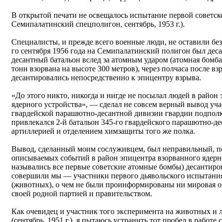
В открытой печати не освещалось испытание первой советск
Семипалатинский спецполигон, сентябрь, 1953 г.).
Специалисты, и прежде всего военные люди, не оставили бе
го сентября 1956 года на Семипалатинский полигон был дес
десантный батальон вслед за атомным ударом (атомная бомб
тонн взорвана на высоте 300 метров), через полчаса после вз
десантировались непосредственно к эпицентру взрыва.
«До этого никто, никогда и нигде не посылал людей в район 
ядерного устройства», — сделал не совсем верный вывод уч
гвардейской парашютно-десантной дивизии гвардии подполк
привлекался 2-й батальон 345-го гвардейского парашютно-д
артиллерией и отделением химзащиты того же полка.
Вывод, сделанный моим сослуживцем, был неправильный, пот
описываемых событий в район эпицентра взорванного ядерног
назывались все первые советские атомные бомбы) десантиров
совершили мы — участники первого дьявольского испытани
(животных), о чем не были проинформированы ни мировая о
своей родной партией и правительством.
Как очевидец и участник того эксперимента на животных и 
(сентябрь, 1951 г.), я пытаюсь устранить тот пробел в работе