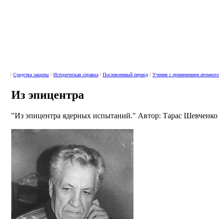
/
Средства защиты
/
Историческая справка
/
Послевоенный период
/
Учения с применением атомног
Из эпицентра
"Из эпицентра ядерных испытаний." Автор: Тарас Шевченко