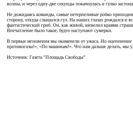
волны, и через одну-две секунды покачнулась и гулко застонал
Не дожидаясь команды, самые нетерпеливые робко приподни
сторону, откуда слышался гул. На наших глазах рождался и в
фантастический гриб. Он, как живой, шевелил краями страш
Впечатление было такое, будто наступают сумерки.
В первые мгновения мы окаменели от ужаса. Но оцепенение 
противогазы!», «По машинам!». Что нам дальше делать, мы у
Источник: Газета "Площадь Свободы"