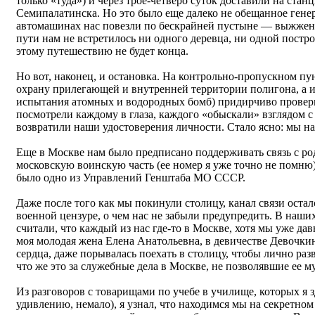
только «туда») и через трое-четверо суток доставили на ста
Семипалатинска. Но это было еще далеко не обещанное гене
автомашинах нас повезли по бескрайней пустыне — выжжен
пути нам не встретилось ни одного деревца, ни одной постро
этому путешествию не будет конца.
Но вот, наконец, и остановка. На контрольно-пропускном пу
охрану прилегающей и внутренней территории полигона, а и
испытания атомных и водородных бомб) придирчиво провер
посмотрели каждому в глаза, каждого «обыскали» взглядом с
возвратили наши удостоверения личности. Стало ясно: мы на
Еще в Москве нам было предписано поддерживать связь с р
московскую воинскую часть (ее номер я уже точно не помню
было одно из Управлений Генштаба МО СССР.
Даже после того как мы покинули столицу, канал связи остал
военной цензуре, о чем нас не забыли предупредить. В наших
считали, что каждый из нас где-то в Москве, хотя мы уже да
моя молодая жена Елена Анатольевна, в девичестве Девочкин
сердца, даже порывалась поехать в столицу, чтобы лично раз
что же это за служебные дела в Москве, не позволявшие ее м
Из разговоров с товарищами по учебе в училище, которых я зд
удивлению, немало), я узнал, что находимся мы на секретном