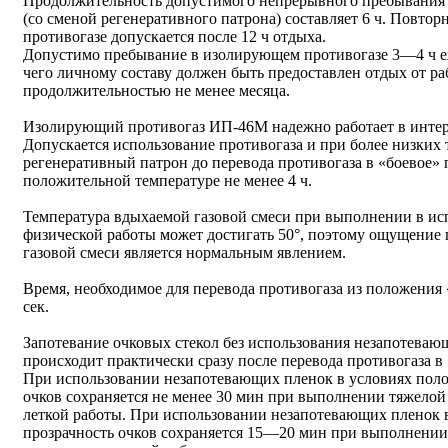
Продолжительность допустимого непрерывного пребывания 
(со сменой регенеративного патрона) составляет 6 ч. Повт
противогазе допускается после 12 ч отдыха.
Допустимо пребывание в изолирующем противогазе 3—4 ч еж
чего личному составу должен быть предоставлен отдых от р
продолжительностью не менее месяца.
Изолирующий противогаз ИП-46М надежно работает в интерв
Допускается использование противогаза и при более низких 
регенеративный патрон до перевода противогаза в «боевое»
положительной температуре не менее 4 ч.
Температура вдыхаемой газовой смеси при выполнении в ис
физической работы может достигать 50°, поэтому ощущение 
газовой смеси является нормальным явлением.
Время, необходимое для перевода противогаза из положения 
сек.
Запотевание очковых стекол без использования незапотева
происходит практически сразу после перевода противогаза в
При использовании незапотевающих пленок в условиях поло
очков сохраняется не менее 30 мин при выполнении тяжело
леткой работы. При использовании незапотевающих пленок 
прозрачность очков сохраняется 15—20 мин при выполнении 