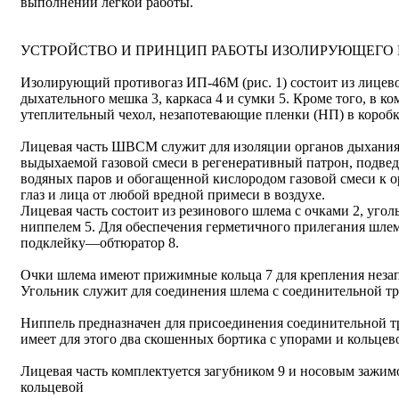
выполнении легкой работы.
УСТРОЙСТВО И ПРИНЦИП РАБОТЫ ИЗОЛИРУЮЩЕГО 
Изолирующий противогаз ИП-46М (рис. 1) состоит из лицевой
дыхательного мешка 3, каркаса 4 и сумки 5. Кроме того, в ко
утеплительный чехол, незапотевающие пленки (НП) в короб
Лицевая часть ШВСМ служит для изоляции органов дыхания
выдыхаемой газовой смеси в регенеративный патрон, подвед
водяных паров и обогащенной кислородом газовой смеси к о
глаз и лица от любой вредной примеси в воздухе.
Лицевая часть состоит из резинового шлема с очками 2, угол
ниппелем 5. Для обеспечения герметичного прилегания шлем
подклейку—обтюратор 8.
Очки шлема имеют прижимные кольца 7 для крепления неза
Угольник служит для соединения шлема с соединительной тр
Ниппель предназначен для присоединения соединительной т
имеет для этого два скошенных бортика с упорами и кольцев
Лицевая часть комплектуется загубником 9 и носовым зажимо
кольцевой