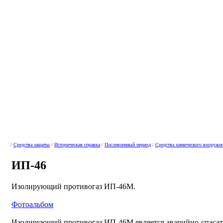
/
Средства защиты
/
Историческая справка
/
Послевоенный период
/
Средства химического вооруже
ИП-46
Изолирующий противогаз ИП-46М.
Фотоальбом
Изолирующий противогаз ИП-46М является аварийно-спасат