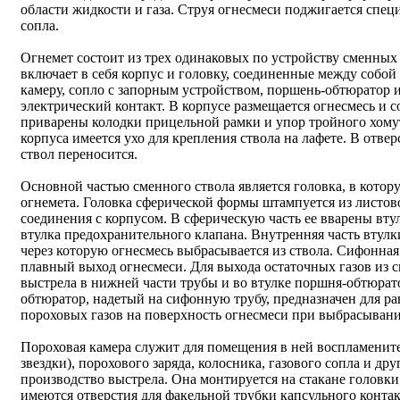
области жидкости и газа. Струя огнесмеси поджигается спец
сопла.
Огнемет состоит из трех одинаковых по устройству сменных
включает в себя корпус и головку, соединенные между собой
камеру, сопло с запорным устройством, поршень-обтюратор 
электрический контакт. В корпусе размещается огнесмесь и с
приварены колодки прицельной рамки и упор тройного хому
корпуса имеется ухо для крепления ствола на лафете. В отвер
ствол переносится.
Основной частью сменного ствола является головка, в котор
огнемета. Головка сферической формы штампуется из листово
соединения с корпусом. В сферическую часть ее вварены вту
втулка предохранительного клапана. Внутренняя часть втулк
через которую огнесмесь выбрасывается из ствола. Сифонна
плавный выход огнесмеси. Для выхода остаточных газов из с
выстрела в нижней части трубы и во втулке поршня-обтюрат
обтюратор, надетый на сифонную трубу, предназначен для р
пороховых газов на поверхность огнесмеси при выбрасывании
Пороховая камера служит для помещения в ней воспламените
звездки), порохового заряда, колосника, газового сопла и д
производство выстрела. Она монтируется на стакане головк
имеются отверстия для факельной трубки капсульного контак