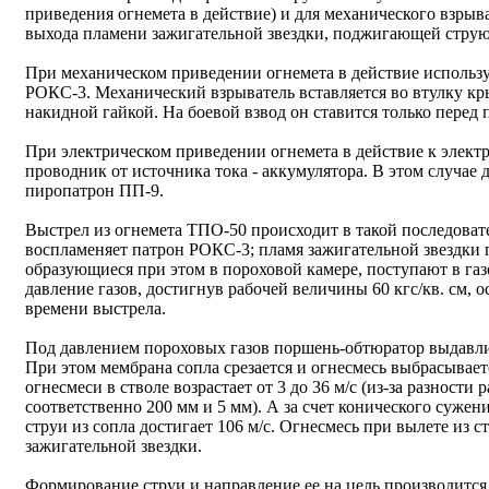
приведения огнемета в действие) и для механического взрыв
выхода пламени зажигательной звездки, поджигающей струю
При механическом приведении огнемета в действие использ
РОКС-3. Механический взрыватель вставляется во втулку кр
накидной гайкой. На боевой взвод он ставится только перед
При электрическом приведении огнемета в действие к элект
проводник от источника тока - аккумулятора. В этом случае 
пиропатрон ПП-9.
Выстрел из огнемета ТПО-50 происходит в такой последоват
воспламеняет патрон РОКС-3; пламя зажигательной звездки п
образующиеся при этом в пороховой камере, поступают в газо
давление газов, достигнув рабочей величины 60 кгс/кв. см, 
времени выстрела.
Под давлением пороховых газов поршень-обтюратор выдавли
При этом мембрана сопла срезается и огнесмесь выбрасывает
огнесмеси в стволе возрастает от 3 до 36 м/с (из-за разности
соответственно 200 мм и 5 мм). А за счет конического суже
струи из сопла достигает 106 м/с. Огнесмесь при вылете из 
зажигательной звездки.
Формирование струи и направление ее на цель производится