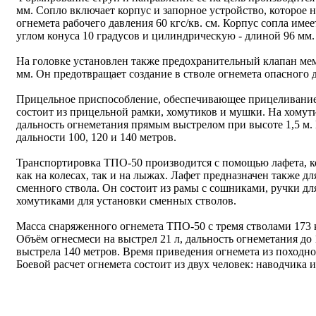
мм. Сопло включает корпус и запорное устройство, которое н
огнемета рабочего давления 60 кгс/кв. см. Корпус сопла име
углом конуса 10 градусов и цилиндрическую - длиной 96 мм.
На головке установлен также предохранительный клапан мем
мм. Он предотвращает создание в стволе огнемета опасного д
Прицельное приспособление, обеспечивающее прицеливание 
состоит из прицельной рамки, хомутиков и мушки. На хому
дальность огнеметания прямым выстрелом при высоте 1,5 м. 
дальности 100, 120 и 140 метров.
Транспортировка ТПО-50 производится с помощью лафета, 
как на колесах, так и на лыжах. Лафет предназначен также д
сменного ствола. Он состоит из рамы с сошниками, ручки дл
хомутиками для установки сменных стволов.
Масса снаряженного огнемета ТПО-50 с тремя стволами 173 кг
Объём огнесмеси на выстрел 21 л, дальность огнеметания до
выстрела 140 метров. Время приведения огнемета из походно
Боевой расчет огнемета состоит из двух человек: наводчика 