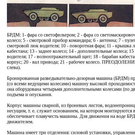
БРДМ: 1- фара со светофильтром; 2 - фара со светомаскировочн
колесо; 5 - смотровой прибор командира; 6 - антенна; 7 - пул
смотровой люк водителя; 10 - поворотная фара; 11 - крышка л
кабестана; 13 - заднее колесо; 14 - дополнительные колеса; 15 
водителя; 17 - волноотражательный щит; 18 - барабан к
корпус; 20 - вал привода; 21 - рабочее колесо. ПРЕО
слева).
Бронированная разведывательно-дозорная машина (БРДМ) пр
(со всеми ведущими колесами) машину высокой проходимост
она оборудована четырьмя дополнительными колесами (по дв
подъема и опускания.
Корпус машины сварной, из броневых листов, водонепроница
несущим, т. е. служит основанием, на котором монтируются в
обеспечивает плавучесть машины. Для движения на воде Б
движителем.
Машина имеет три отделения: силовой установки, управлени