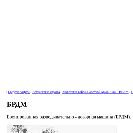
/
Средства защиты
/
Историческая справка
/
Химические войска Советской Армии 1960 - 1992 гг.
/
С
БРДМ
Бронированная разведывательно - дозорная машина (БРДМ).