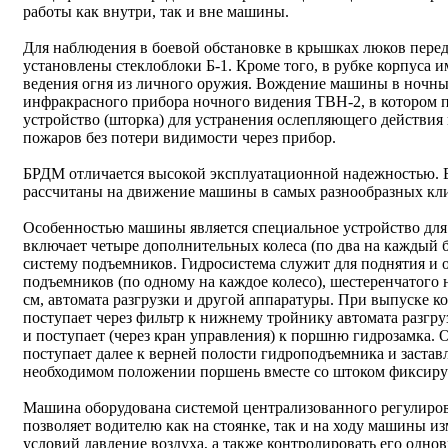
работы как внутри, так и вне машины.
Для наблюдения в боевой обстановке в крышках люков пер
установлены стеклоблоки Б-1. Кроме того, в рубке корпуса 
ведения огня из личного оружия. Вождение машины в ночны
инфракрасного прибора ночного видения ТВН-2, в котором
устройство (шторка) для устранения ослепляющего действия в
пожаров без потери видимости через прибор.
БРДМ отличается высокой эксплуатационной надежностью. Ее
рассчитаны на движение машины в самых разнообразных кл
Особенностью машины является специальное устройство для
включает четыре дополнительных колеса (по два на каждый 
систему подъемников. Гидросистема служит для поднятия и о
подъемников (по одному на каждое колесо), шестеренчатого н
см, автомата разгрузки и другой аппаратуры. При выпуске ко
поступает через фильтр к нижнему тройнику автомата разгр
и поступает (через кран управления) к поршню гидрозамка. 
поступает далее к верней полости гидроподъемника и застав
необходимом положении поршень вместе со штоком фиксиру
Машина оборудована системой централизованного регулиров
позволяет водителю как на стоянке, так и на ходу машины и
условий давление воздуха, а также контролировать его одно