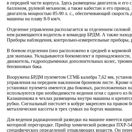
в передней части корпуса. Здесь размещены двигатель и его
баллоном, рулевой механизм, а также кабестан и его приво
двигатель мощностью 85-90 л. с., обеспечивающий скорость 
машины на плаву 8-9 км/ч.
Отделение управления располагается за отделением силовой 
нем размещаются водитель и командир БРДМ. А также наход
Приборы наблюдения, контрольно-измерительные приборы, 
В боевом отделении (оно расположено в средней и кормовой 
для экипажа. Укладываются боекомплект и принадлежности,
движитель, гидроподъемники дополнительных колес, трюмн
бензиновых бака.
Вооружена БРДМ пулеметом СГМБ калибра 7,62 мм, установ
управления на переднем наклонном броневом листе. Кроме о
установки пулемета имеются два боковых, расположенных на
используются при необходимости ведения огня с одного из 
Калашникова в чехлах размещены внутри машины и крепятся
рубки. Сигнальный пистолет в кобуре закреплен на правом б
металлические кассеты в трех сумках на бортах машины.
Для ведения радиационной разведки на машине имеется приб
моторной перегородке. Прибор химической разведки ПХР-54
специфических определений отравляющих веществ. Он перен