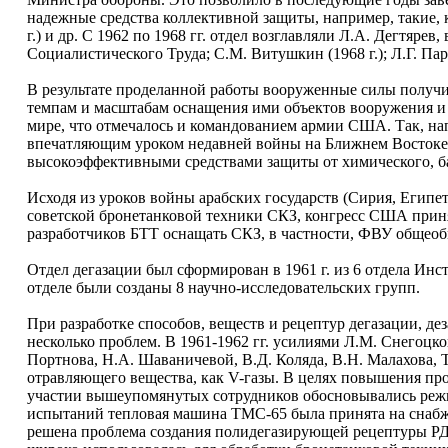
надежные средства коллективной защиты, например, такие, к
г.) и др. С 1962 по 1968 гг. отдел возглавляли Л.А. Дегтяре
Социалистического Труда; С.М. Витушкин (1968 г.); Л.Г. Пара
В результате проделанной работы вооруженные силы получ
темпам и масштабам оснащения ими объектов вооружения и 
мире, что отмечалось и командованием армии США. Так, на
впечатляющим уроком недавней войны на Ближнем Востоке б
высокоэффективными средствами защиты от химического, б
Исходя из уроков войны арабских государств (Сирия, Египе
советской бронетанковой техники СКЗ, конгресс США прин
разработчиков БТТ оснащать СКЗ, в частности, ФВУ общеоб
Отдел дегазации был сформирован в 1961 г. из 6 отдела Инс
отделе были созданы 8 научно-исследовательских групп.
При разработке способов, веществ и рецептур дегазации, д
несколько проблем. В 1961-1962 гг. усилиями Л.М. Снегоцко
Портнова, Н.А. Шаваничевой, В.Д. Коляда, В.Н. Малахова, 
отравляющего вещества, как V-газы. В целях повышения пр
участии вышеупомянутых сотрудников обосновывались режи
испытаний тепловая машина ТМС-65 была принята на снабже
решена проблема создания полидегазирующей рецептуры РД 