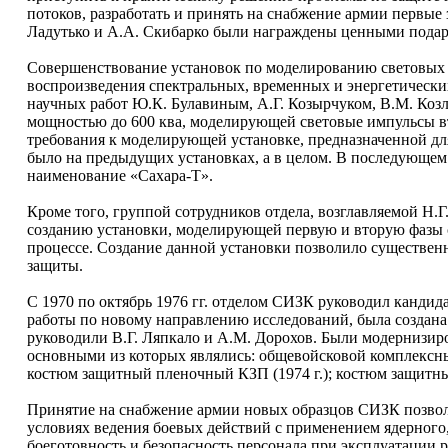
потоков, разработать и принять на снабжение армии первы
Ладутько и А.А. Скибарко были награждены ценными под
Совершенствование установок по моделированию световых 
воспроизведения спектральных, временных и энергетически
научных работ Ю.К. Булавиным, А.Г. Козырчуком, В.М. Ко
мощностью до 600 ква, моделирующей световые импульсы в
требования к моделирующей установке, предназначенной для
было на предыдущих установках, а в целом. В последующем 
наименование «Сахара-Т».
Кроме того, группой сотрудников отдела, возглавляемой Н.Г
созданию установки, моделирующей первую и вторую фазы 
процессе. Создание данной установки позволило существенн
защиты.
С 1970 по октябрь 1976 гг. отделом СИЗК руководил кандида
работы по новому направлению исследований, была создана
руководили В.Г. Ляпкало и А.М. Дорохов. Были модернизиро
основными из которых являлись: общевойсковой комплексный
костюм защитный пленочный КЗП (1974 г.); костюм защитный
Принятие на снабжение армии новых образцов СИЗК позвол
условиях ведения боевых действий с применением ядерного
боеготовность и безопасность персонала при эксплуатации