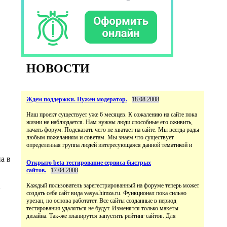
НОВОСТИ
Ждем поддержки. Нужен модератор.
18.08.2008
Наш проект существует уже 6 месяцев. К сожалению на сайте пока
жизни не наблюдается. Нам нужны люди способные его оживить,
начать форум. Подсказать чего не хватает на сайте. Мы всегда рады
любым пожеланиям и советам. Мы знаем что существует
определенная группа людей интересующаяся данной тематикой и
а в
Открыто beta тестирование сервиса быстрых
сайтов.
17.04.2008
2
Каждый пользователь зарегестрированный на форуме теперь может
создать себе сайт вида vasya.himza.ru. Функционал пока сильно
урезан, но основа работатет. Все сайты созданные в период
тестирования удаляться не будут. Изменятся только макеты
дизайна. Так-же планирутся запустить рейтинг сайтов. Для