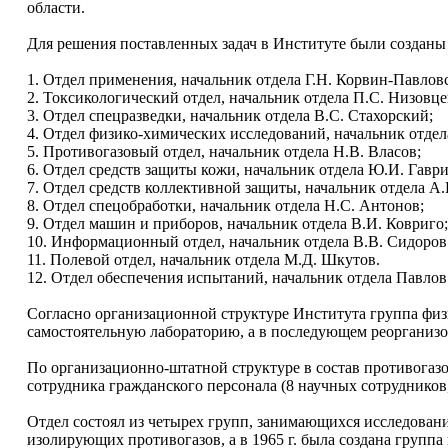
области.
Для решения поставленных задач в Институте были созданы
1. Отдел применения, начальник отдела Г.Н. Корвин-Павлов
2. Токсикологический отдел, начальник отдела П.С. Низовце
3. Отдел спецразведки, начальник отдела В.С. Стахорский;
4. Отдел физико-химических исследований, начальник отдел
5. Противогазовый отдел, начальник отдела Н.В. Власов;
6. Отдел средств защиты кожи, начальник отдела Ю.И. Гаври
7. Отдел средств коллективной защиты, начальник отдела А.
8. Отдел спецобработки, начальник отдела Н.С. Антонов;
9. Отдел машин и приборов, начальник отдела В.И. Ковриго;
10. Информационный отдел, начальник отдела В.В. Сидоров
11. Полевой отдел, начальник отдела М.Д. Шкутов.
12. Отдел обеспечения испытаний, начальник отдела Павлов
Согласно организационной структуре Института группа фи
самостоятельную лабораторию, а в последующем реорганизо
По организационно-штатной структуре в состав противогазо
сотрудника гражданского персонала (8 научных сотрудников,
Отдел состоял из четырех групп, занимающихся исследован
изолирующих противогазов, а в 1965 г. была создана групп