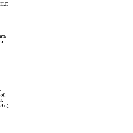
Н.Г.
ать
то
ь
рой
ы,
 г.);