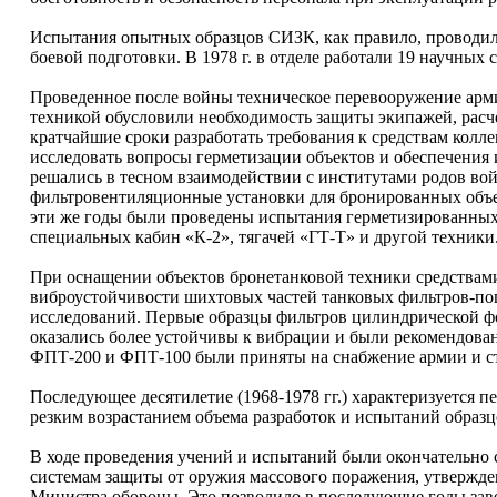
Испытания опытных образцов СИЗК, как правило, проводили
боевой подготовки. В 1978 г. в отделе работали 19 научных 
Проведенное после войны техническое перевооружение арми
техникой обусловили необходимость защиты экипажей, расче
кратчайшие сроки разработать требования к средствам кол
исследовать вопросы герметизации объектов и обеспечения 
решались в тесном взаимодействии с институтами родов вой
фильтровентиляционные установки для бронированных объек
эти же годы были проведены испытания герметизированных 
специальных кабин «К-2», тягачей «ГТ-Т» и другой техники
При оснащении объектов бронетанковой техники средствам
виброустойчивости шихтовых частей танковых фильтров-пог
исследований. Первые образцы фильтров цилиндрической ф
оказались более устойчивы к вибрации и были рекомендован
ФПТ-200 и ФПТ-100 были приняты на снабжение армии и ста
Последующее десятилетие (1968-1978 гг.) характеризуется 
резким возрастанием объема разработок и испытаний образц
В ходе проведения учений и испытаний были окончательно 
системам защиты от оружия массового поражения, утвержд
Министра обороны. Это позволило в последующие годы заве