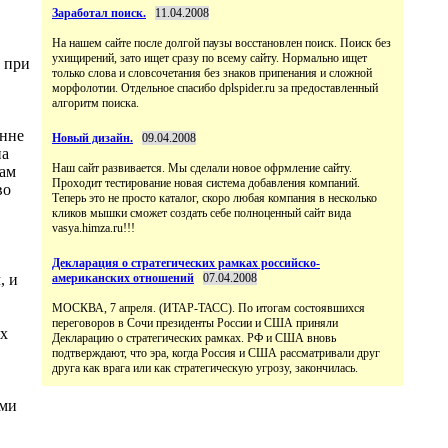
Заработал поиск.
11.04.2008
На нашем сайте после долгой паузы восстановлен поиск. Поиск без
ухищирений, зато ищет сразу по всему сайту. Нормально ищет
 при
только слова и словсочетания без знаков припенания и сложной
морфолотии. Отдельное спасибо dplspider.ru за предоставленный
алгоритм поиска.
онне
Новый дизайн.
09.04.2008
на
Наш сайт развивается. Мы сделали новое офрмление сайту.
рам
Проходит тестирование новая система добавления компаний.
во
Теперь это не просто каталог, скоро любая компания в несколько
кликов мышки сможет создать себе полноценный сайт вида
vasya.himza.ru!!!
Декларация о стратегических рамках российско-
, и
американских отношений
07.04.2008
МОСКВА, 7 апреля. (ИТАР-ТАСС). По итогам состоявшихся
переговоров в Сочи президенты России и США приняли
ых
Декларацию о стратегических рамках. РФ и США вновь
подтверждают, что эра, когда Россия и США рассматривали друг
друга как врага или как стратегическую угрозу, закончилась.
ыми