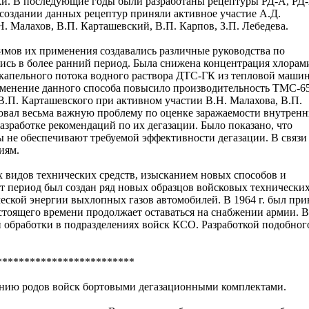
ки. В последующие годы были разработаны рецептуры РД-А, РД-
создании данных рецептур приняли активное участие А.Д.
. Малахов, В.П. Карташевский, В.П. Карпов, З.П. Лебедева.
имов их применения создавались различные руководства по
лись в более ранний период. Была снижена концентрация хлорам
окапельного потока водного раствора ДТС-ГК из тепловой маши
именение данного способа повысило производительность ТМС-6
 В.П. Карташевского при активном участии В.Н. Малахова, В.П.
довал весьма важную проблему по оценке заражаемости внутрен
азработке рекомендаций по их дегазации. Было показано, что
 не обеспечивают требуемой эффективности дегазации. В связи
иям.
ех видов технических средств, изысканием новых способов и
т период был создан ряд новых образцов войсковых технически
ческой энергии выхлопных газов автомобилей. В 1964 г. был при
стоящего времени продолжает оставаться на снабжении армии. В
й обработки в подразделениях войск КСО. Разработкой подобног
*************************
щению родов войск бортовыми дегазационными комплектами.