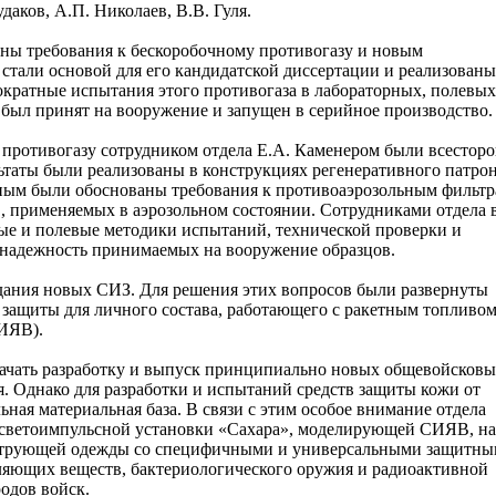
даков, А.П. Николаев, В.В. Гуля.
аны требования к бескоробочному противогазу и новым
стали основой для его кандидатской диссертации и реализованы
кратные испытания этого противогаза в лабораторных, полевых
 был принят на вооружение и запущен в серийное производство.
противогазу сотрудником отдела Е.А. Каменером были всестор
таты были реализованы в конструкциях регенеративного патро
ным были обоснованы требования к противоаэрозольным фильт
 применяемых в аэрозольном состоянии. Сотрудниками отдела 
ные и полевые методики испытаний, технической проверки и
и надежность принимаемых на вооружение образцов.
дания новых СИЗ. Для решения этих вопросов были развернуты
 защиты для личного состава, работающего с ракетным топливом
СИЯВ).
ачать разработку и выпуск принципиально новых общевойсков
 Однако для разработки и испытаний средств защиты кожи от
ная материальная база. В связи с этим особое внимание отдела
 светоимпульсной установки «Сахара», моделирующей СИЯВ, на
ильтрующей одежды со специфичными и универсальными защитн
вляющих веществ, бактериологического оружия и радиоактивной
одов войск.