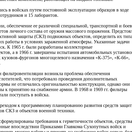
сь в войсках путем постоянной эксплуатации образцов в ходе
сотрудников и 15 лаборантов.
и, обеспечение ее различной специальной, транспортной и бое
тов личного состава от оружия массового поражения. Предстоя
лективной защиты (СКЗ) подвижных объектов, определить их тип
их работы в условиях зараженной атмосферы. Указанные задачи
ск. К 1965 г. были разработаны коллекторные
тов, а в 1966 г. завершены испытания автомобильных установо
кузовов-фургонов многоцелевого назначения «К-375», «К-66»,
.
и фильтровентиляции возникла проблема обеспечения
лотителей, что потребовало проведения дополнительных
ормы не отличались оригинальностью конструкции, однако они
ы к принятию на снабжение армии. В 1968 и 1969 гг. фильтры
ли поступать в войска.
переходом к программному планированию развития средств защи
ов СКЗ и объектов военной техники.
сформулированы требования к герметичности объектов, средств
енные впоследствии Приказами Главкома Сухопутных войск и
ршить многие работы и принять на снабжение войск новые, бол