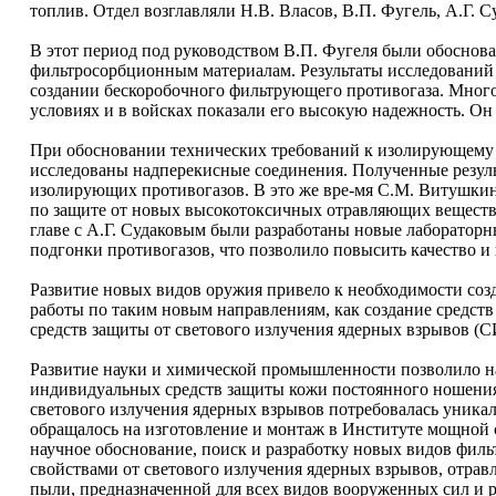
топлив. Отдел возглавляли Н.В. Власов, В.П. Фугель, А.Г. Су
В этот период под руководством В.П. Фугеля были обоснов
фильтросорбционным материалам. Результаты исследований 
создании бескоробочного фильтрующего противогаза. Много
условиях и в войсках показали его высокую надежность. Он
При обосновании технических требований к изолирующему 
исследованы надперекисные соединения. Полученные резуль
изолирующих противогазов. В это же вре-мя С.М. Витушки
по защите от новых высокотоксичных отравляющих веществ,
главе с А.Г. Судаковым были разработаны новые лаборатор
подгонки противогазов, что позволило повысить качество 
Развитие новых видов оружия привело к необходимости соз
работы по таким новым направлениям, как создание средств
средств защиты от светового излучения ядерных взрывов (
Развитие науки и химической промышленности позволило н
индивидуальных средств защиты кожи постоянного ношения.
светового излучения ядерных взрывов потребовалась уникаль
обращалось на изготовление и монтаж в Институте мощной
научное обоснование, поиск и разработку новых видов ф
свойствами от светового излучения ядерных взрывов, отра
пыли, предназначенной для всех видов вооруженных сил и р