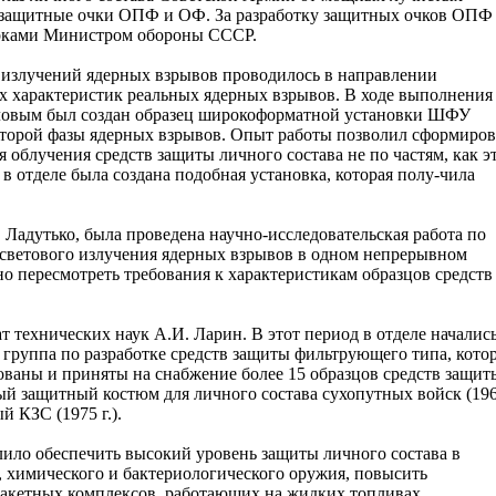
е защитные очки ОПФ и ОФ. За разработку защитных очков ОПФ 
арками Министром обороны СССР.
излучений ядерных взрывов проводилось в направлении
х характеристик реальных ядерных взрывов. В ходе выполнения
зловым был создан образец широкоформатной установки ШФУ
торой фазы ядерных взрывов. Опыт работы позволил сформиров
 облучения средств защиты личного состава не по частям, как э
в отделе была создана подобная установка, которая полу-чила
. Ладутько, была проведена научно-исследовательская работа по
светового излучения ядерных взрывов в одном непрерывном
о пересмотреть требования к характеристикам образцов средств
т технических наук А.И. Ларин. В этот период в отделе началис
 группа по разработке средств защиты фильтрующего типа, кото
ваны и приняты на снабжение более 15 образцов средств защит
 защитный костюм для личного состава сухопутных войск (1969
 КЗС (1975 г.).
ило обеспечить высокий уровень защиты личного состава в
, химического и бактериологического оружия, повысить
 ракетных комплексов, работающих на жидких топливах.