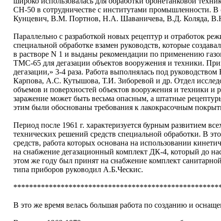
широко использовалась для обработки бронетанковой техни
СН-50 в сотрудничестве с институтами промышленности. В 
Кунцевич, В.М. Портнов, Н.А. Шаваничева, В.Д. Коляда, В.Н
Параллельно с разработкой новых рецептур и отработок реж
специальной обработке взамен руководств, которые создава
в растворе N 1 и выданы рекомендации по применению газ
ТМС-65 для дегазации объектов вооружения и техники. Пр
дегазации,» 3-4 раза. Работа выполнялась под руководством
Карпова, А.С. Кутышова, Т.И. Зиборевой и др. Отдел иссле
объемов и поверхностей объектов вооружения и техники и р
заражение может быть весьма опасным, а штатные рецептуры
этим были обоснованы требования к лакокрасочным покрыт
Период после 1961 г. характеризуется бурным развитием вс
технических решений средств специальной обработки. В это
средств, работа которых основана на использовании кинети
на снабжение дегазационный комплект ДК-4, который до на
этом же году был принят на снабжение комплект санитарно
типа приборов руководил А.Б.Ческис.
****************************************************
В это же время велась большая работа по созданию и осна