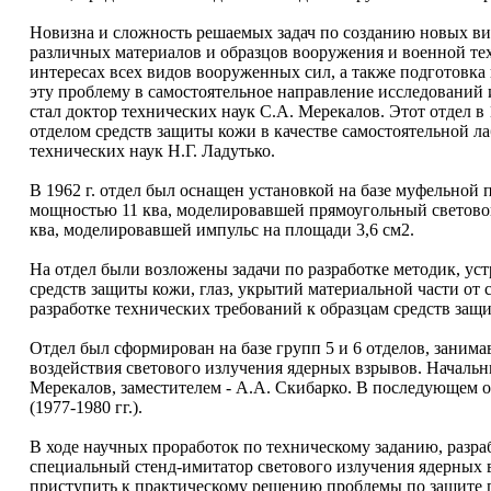
Новизна и сложность решаемых задач по созданию новых ви
различных материалов и образцов вооружения и военной те
интересах всех видов вооруженных сил, а также подготовк
эту проблему в самостоятельное направление исследований и
стал доктор технических наук С.А. Мерекалов. Этот отдел в
отделом средств защиты кожи в качестве самостоятельной ла
технических наук Н.Г. Ладутько.
В 1962 г. отдел был оснащен установкой на базе муфельной 
мощностью 11 ква, моделировавшей прямоугольный световой 
ква, моделировавшей импульс на площади 3,6 см2.
На отдел были возложены задачи по разработке методик, у
средств защиты кожи, глаз, укрытий материальной части от 
разработке технических требований к образцам средств защ
Отдел был сформирован на базе групп 5 и 6 отделов, заним
воздействия светового излучения ядерных взрывов. Начальн
Мерекалов, заместителем - А.А. Скибарко. В последующем от
(1977-1980 гг.).
В ходе научных проработок по техническому заданию, разраб
специальный стенд-имитатор светового излучения ядерных в
приступить к практическому решению проблемы по защите 