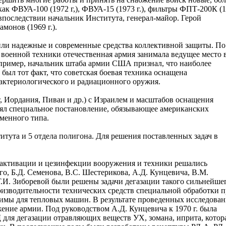
ак ФВУА-100 (1972 г,), ФВУА-15 (1973 г.), фильтры ФПТ-200К (
в, впоследствии начальник Института, генерал-майор. Герой
монов (1969 г.).
или надежные и современные средства коллективной защиты. По
военной техники отечественная армия занимала ведущее место 
пример, начальник штаба армии США признал, что наиболее
ыл тот факт, что советская боевая техника оснащена
актериологического и радиационного оружия.
т, Иордания, Пиван и др.) с Израилем и масштабов оснащения
ял специальное постановление, обязывающее американских
менного типа.
титута и 5 отдела полигона. Для решения поставленных задач в
езактивации и цезинфекции вооружения и техники решались
го, Б.Д. Семенова, В.С. Шестерикова, А.Д. Кунцевича, В.М.
Т.И. Зиборевой были решены задачи дегазации такого сильнейше
оизводительности технических средств специальной обработки 
мы для тепловых машин. В результате проведенных исследован
ние армии. Под руководством А.Д. Кунцевича к 1970 г. была
для дегазации отравляющих веществ УХ, зомана, иприта, котор