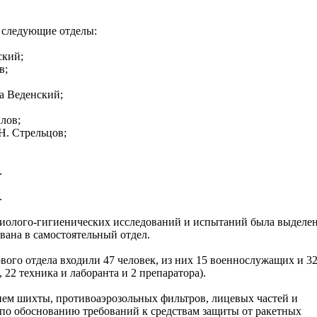
 следующие отделы:
ский;
в;
а Веденский;
лов;
Н. Стрельцов;
.
.
зиолого-гигиенических исследований и испытаний была выделен
вана в самостоятельный отдел.
вого отдела входили 47 человек, из них 15 военнослужащих и 3
 22 техника и лаборанта и 2 препаратора).
ием шихты, противоаэрозольных фильтров, лицевых частей и
а по обоснованию требований к средствам защиты от ракетных