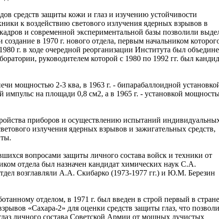
дов средств защиты кожи и глаз и изучению устойчивости
хники к воздействию светового излучения ядерных взрывов в
а кадров и современной экспериментальной базы позволили выде
 создание в 1970 г. нового отдела, первым начальником которог
 1980 г. в ходе очередной реорганизации Института был объедине
боратории, руководителем которой с 1980 по 1992 гг. был канди
печи мощностью 2-3 ква, в 1963 г. - бипарабаллоидной установко
импульс на площади 0,8 см2, а в 1965 г. - установкой мощност
стройства приборов и осуществлению испытаний индивидуальны
светового излучения ядерных взрывов и зажигательных средств,
иты.
авшихся вопросами защиты личного состава войск и техники от
иком отдела был назначен кандидат химических наук С.А.
дел возглавляли А.А. Скибарко (1973-1977 гг.) и Ю.М. Березин
отанному отделом, в 1971 г. был введен в строй первый в стран
зрывов «Сахара-2» для оценки средств защиты глаз, что позвол
глаз личного состава Советской Армии от мощных лучистых