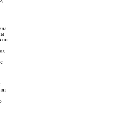
2,
ина
ны
5 по
них
 с
х
нят
о