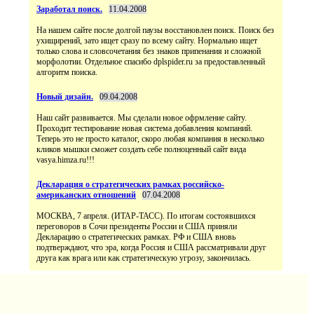
Заработал поиск.
11.04.2008
На нашем сайте после долгой паузы восстановлен поиск. Поиск без
ухищирений, зато ищет сразу по всему сайту. Нормально ищет
только слова и словсочетания без знаков припенания и сложной
морфолотии. Отдельное спасибо dplspider.ru за предоставленный
алгоритм поиска.
Новый дизайн.
09.04.2008
Наш сайт развивается. Мы сделали новое офрмление сайту.
Проходит тестирование новая система добавления компаний.
Теперь это не просто каталог, скоро любая компания в несколько
кликов мышки сможет создать себе полноценный сайт вида
vasya.himza.ru!!!
Декларация о стратегических рамках российско-
американских отношений
07.04.2008
МОСКВА, 7 апреля. (ИТАР-ТАСС). По итогам состоявшихся
переговоров в Сочи президенты России и США приняли
Декларацию о стратегических рамках. РФ и США вновь
подтверждают, что эра, когда Россия и США рассматривали друг
друга как врага или как стратегическую угрозу, закончилась.