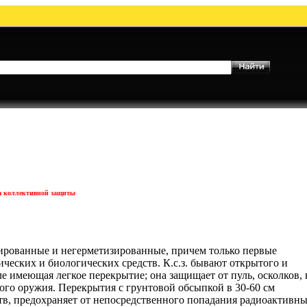
а коллективной защиты
ированные и негерметизированные, причем только первые
еских и биологических средств. К.с.з. бывают открытого и
ле имеющая легкое перекрытие; она защищает от пуль, осколков, 
ого оружия. Перекрытия с грунтовой обсыпкой в 30-60 см
тв, предохраняет от непосредственного попадания радиоактивн