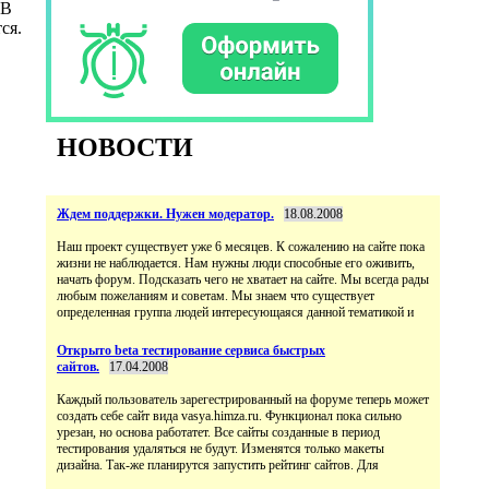
 В
ся.
НОВОСТИ
Ждем поддержки. Нужен модератор.
18.08.2008
Наш проект существует уже 6 месяцев. К сожалению на сайте пока
жизни не наблюдается. Нам нужны люди способные его оживить,
начать форум. Подсказать чего не хватает на сайте. Мы всегда рады
любым пожеланиям и советам. Мы знаем что существует
определенная группа людей интересующаяся данной тематикой и
Открыто beta тестирование сервиса быстрых
сайтов.
17.04.2008
Каждый пользователь зарегестрированный на форуме теперь может
создать себе сайт вида vasya.himza.ru. Функционал пока сильно
урезан, но основа работатет. Все сайты созданные в период
тестирования удаляться не будут. Изменятся только макеты
дизайна. Так-же планирутся запустить рейтинг сайтов. Для