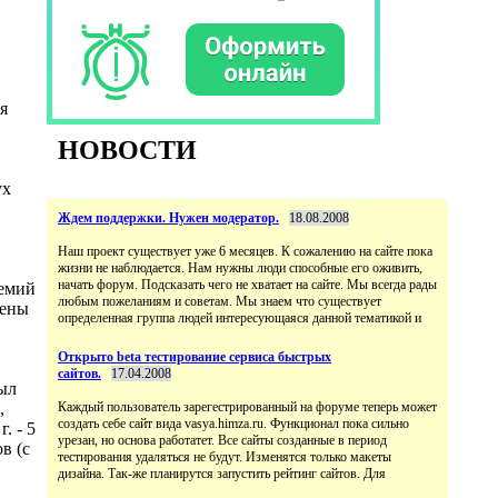
я
НОВОСТИ
ух
Ждем поддержки. Нужен модератор.
18.08.2008
Наш проект существует уже 6 месяцев. К сожалению на сайте пока
жизни не наблюдается. Нам нужны люди способные его оживить,
начать форум. Подсказать чего не хватает на сайте. Мы всегда рады
демий
любым пожеланиям и советам. Мы знаем что существует
рены
определенная группа людей интересующаяся данной тематикой и
Открыто beta тестирование сервиса быстрых
сайтов.
17.04.2008
ыл
,
Каждый пользователь зарегестрированный на форуме теперь может
создать себе сайт вида vasya.himza.ru. Функционал пока сильно
. - 5
урезан, но основа работатет. Все сайты созданные в период
ов (с
тестирования удаляться не будут. Изменятся только макеты
дизайна. Так-же планирутся запустить рейтинг сайтов. Для