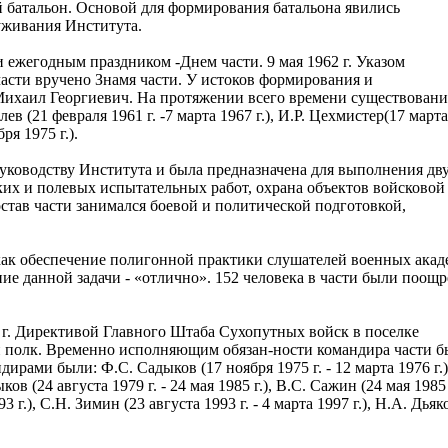
батальон. Основой для формирования батальона явились
уживания Института.
и ежегодным праздником -Днем части. 9 мая 1962 г. Указом
части вручено Знамя части. У истоков формирования и
Михаил Георгиевич. На протяжении всего времени существовани
в (21 февраля 1961 г. -7 марта 1967 г.), И.Р. Цехмистер(17 марта
ря 1975 г.).
ководству Института и была предназначена для выполнения дв
ких и полевых испытательных работ, охрана объектов войсковой
став части занимался боевой и политической подготовкой,
 как обеспечение полигонной практики слушателей военных ака
ние данной задачи - «отлично». 152 человека в части были поощ
5 г. Директивой Главного Штаба Сухопутных войск в поселке
н полк. Временно исполняющим обязан-ности командира части б
ирами были: Ф.С. Садыков (17 ноября 1975 г. - 12 марта 1976 г.)
ов (24 августа 1979 г. - 24 мая 1985 г.), В.С. Сажин (24 мая 1985 г
93 г.), С.Н. Зимин (23 августа 1993 г. - 4 марта 1997 г.), Н.А. Дьяк