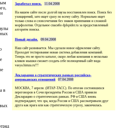
ным
Заработал поиск.
11.04.2008
ого,
На нашем сайте после долгой паузы восстановлен поиск. Поиск без
 и
ухищирений, зато ищет сразу по всему сайту. Нормально ищет
только слова и словсочетания без знаков припенания и сложной
морфолотии. Отдельное спасибо dplspider.ru за предоставленный
аулы
алгоритм поиска.
нных
Новый дизайн.
09.04.2008
Наш сайт развивается. Мы сделали новое офрмление сайту.
о
Проходит тестирование новая система добавления компаний.
Теперь это не просто каталог, скоро любая компания в несколько
е
кликов мышки сможет создать себе полноценный сайт вида
vasya.himza.ru!!!
ые
Декларация о стратегических рамках российско-
американских отношений
07.04.2008
МОСКВА, 7 апреля. (ИТАР-ТАСС). По итогам состоявшихся
а в
переговоров в Сочи президенты России и США приняли
Декларацию о стратегических рамках. РФ и США вновь
подтверждают, что эра, когда Россия и США рассматривали друг
овых
друга как врага или как стратегическую угрозу, закончилась.
отряд