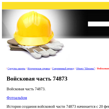
/
Средства защиты
/
Историческая справка
/
Современный период
/
Объект "Шиханы"
/
Войсковая
Войсковая часть 74873
Войсковая часть 74873.
Фотоальбом
История создания войсковой части 74873 начинается с 20 ф