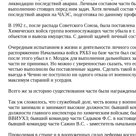
ликвидации последствий аварии. Личным составом части бы
выполнению стоящих перед ним задач. Хотя личный состав 
последствий аварии на ЧАЭС, подготовка по данному проф
В 1992 г., после распада Советского Союза, была поставлен
Химических войск группа военнослужащих части убыла в г.
объектов и вывоза имущества. С данной задачей личный сос
Очередным испытанием в жизни и деятельности личного сост
распоряжению Начальника войск РХБЗ на базе части был ск
после этого убыл в г. Моздок для выполнения дальнейших з
части не принимал. Но можно с уверенностью сказать, что е
честью выполнили бы поставленные задачи. Сделать такой в
выезда в Чечню не поступило ни одного отказа от военносл
максимум стараний и усердия.
Всего же за историю существования части были награжден
Так уж сложилось, что служебный долг, честь воина у воен
части занимали и занимают высокие должности: бывший ком
должности главного инспектора по химическим войскам; б
ВВИУХЗ; бывший командир части Садыков Ф.С. в настояще
бывший командир части Сажин В.С. - заместитель начальн
Проводимая в стране и в вооруженных силах реформа коснул