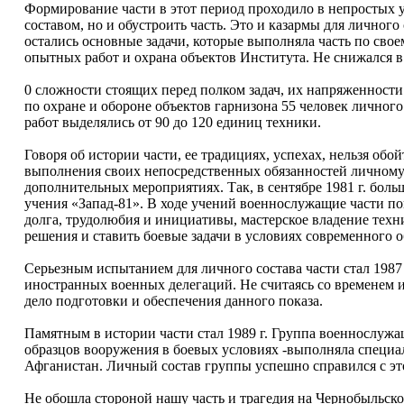
Формирование части в этот период проходило в непростых 
составом, но и обустроить часть. Это и казармы для личного
остались основные задачи, которые выполняла часть по сво
опытных работ и охрана объектов Института. Не снижался в
0 сложности стоящих перед полком задач, их напряженности 
по охране и обороне объектов гарнизона 55 человек личног
работ выделялись от 90 до 120 единиц техники.
Говоря об истории части, ее традициях, успехах, нельзя об
выполнения своих непосредственных обязанностей личному 
дополнительных мероприятиях. Так, в сентябре 1981 г. бол
учения «Запад-81». В ходе учений военнослужащие части п
долга, трудолюбия и инициативы, мастерское владение тех
решения и ставить боевые задачи в условиях современного 
Серьезным испытанием для личного состава части стал 1987 
иностранных военных делегаций. Не считаясь со временем и
дело подготовки и обеспечения данного показа.
Памятным в истории части стал 1989 г. Группа военнослуж
образцов вооружения в боевых условиях -выполняла специа
Афганистан. Личный состав группы успешно справился с эт
Не обошла стороной нашу часть и трагедия на Чернобыльской