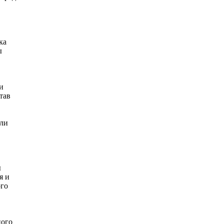
ка
ы
и
тав
яли
ы
я и
ого
ного