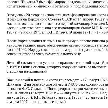
поселке Шиханы-2 был сформирован отдельный химический 
испытательный химический батальон и подразделения обсл
Этот день - 20 февраля - является днем формирования части 
Президиума Верховного Со-вета СССР от 14 апреля 1962 г. 
комплектования части стоял его первый командир Киселев 
части в качестве батальона его командирами были: М.Г. Киселе
1967 г. - 9 июня 1971 г.), В.П. Ильчук (9 июня 1971 г. - 17 нояб
После формирования часть была напрямую переподчинена ру
наиболее важных задач: обеспечение научно-исследовательс
части 61469. Наряду с выполнением данных задач личный со
совершенствовал учебно-материальную базу.
Личный состав части успешно справился и с такой задачей,
в 1965 г. Общая оценка, которую получила часть за выполне
старшими начальниками.
Важной вехой в истории части явилась дата - 17 ноября 197
Шиханы - 2 на базе войсковой части 74873 был сформирова
назначен Ф.С. Садыков. После реорганизации части ее команд
В.К. Шевцов (12 марта 1976 г. - 24 августа 1979 г.), Ф.С. Садык
августа 1988 г.), Б.Н. Байков (5 августа 1988 г. - 23 августа 19
4 марта 1997 г. по настоящее время).