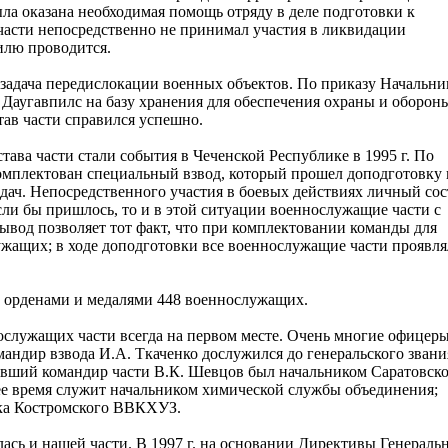
ла оказана необходимая помощь отряду в деле подготовки к
части непосредственно не принимал участия в ликвидации
илю проводится.
а задача передислокации военных объектов. По приказу Начальни
 Даугавпилс на базу хранения для обеспечения охраны и оборон
тав части справился успешно.
ава части стали события в Чеченской Республике в 1995 г. По
омплектован специальный взвод, который прошел доподготовку 
адач. Непосредственного участия в боевых действиях личный сос
сли бы пришлось, то и в этой ситуации военнослужащие части с
ывод позволяет тот факт, что при комплектовании команды для
ужащих; в ходе доподготовки все военнослужащие части проявл
ы орденами и медалями 448 военнослужащих.
нослужащих части всегда на первом месте. Очень многие офицер
андир взвода И.А. Ткаченко дослужился до генеральского звани
ывший командир части В.К. Шевцов был начальником Саратовск
е время служит начальником химической службы объединения;
ика Костромского ВВКХУЗ.
ась и нашей части. В 1997 г. на основании Директивы Генераль