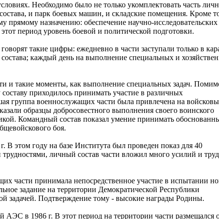
условиях. Необходимо было не только укомплектовать часть лич
 состава, и парк боевых машин, и складские помещения. Кроме т
ему прямому назначению: обеспечение научно-исследовательских
 этот период уровень боевой и политической подготовки.
говорят такие цифры: ежедневно в части заступали только в кар
о состава; каждый день на выполнение специальных и хозяйстве
ойти и такие моменты, как выполнение специальных задач. Помим
составу приходилось принимать участие в различных
ьшая группа военнослужащих части была привлечена на войсковы
оказали образцы добросовестного выполнения своего воинского
никой. Командный состав показал умение принимать обоснованн
общевойскового боя.
г. В этом году на базе Института был проведен показ для 40
 трудностями, личный состав части вложил много усилий и труд
ащих части принимала непосредственное участие в испытании н
льное задание на территории Демократической Республики
ой задачей. Подтверждение тому - высокие награды Родины.
 АЭС в 1986 г. В этот период на территории части размещался 