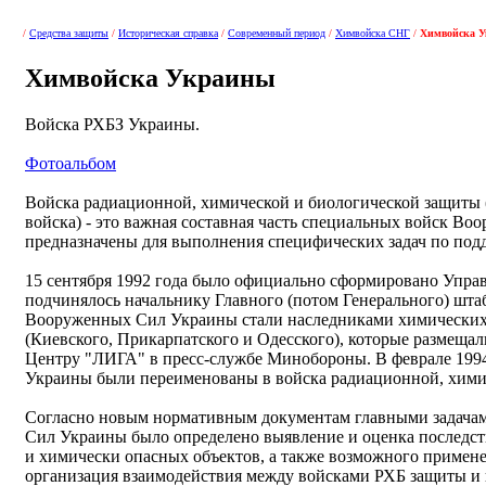
/
Средства защиты
/
Историческая справка
/
Современный период
/
Химвойска СНГ
/
Химвойска 
Химвойска Украины
Войска РХБЗ Украины.
Фотоальбом
Войска радиационной, химической и биологической защиты (
войска) - это важная составная часть специальных войск В
предназначены для выполнения специфических задач по под
15 сентября 1992 года было официально сформировано Управ
подчинялось начальнику Главного (потом Генерального) шта
Вооруженных Сил Украины стали наследниками химических 
(Киевского, Прикарпатского и Одесского), которые размеща
Центру "ЛИГА" в пресс-службе Минобороны. В феврале 199
Украины были переименованы в войска радиационной, хими
Согласно новым нормативным документам главными задача
Сил Украины было определено выявление и оценка последст
и химически опасных объектов, а также возможного примене
организация взаимодействия между войсками РХБ защиты и