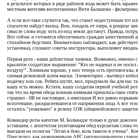
в результате которых в ряде районов вода может быть зараже
местным жителям воспитанники Вити Балашова - фильтрова
А если все-таки случится так, что станет недоступным тот и
спасатели найдут выход. Вон, поодаль от озера, в рощице з
смысле слова воду хоть из-под земли достанут. Правда, потру
Вот сейчас и готовятся обеспечивать граждан качественной 
стихийном бедствии. Внимательно наблюдают, как действуе
установка), слушают советы инструктора, выполняют вводн
Первая рота - наши доблестные химики. Возможно, именно с
крылатое солдатское выражение: "Кто не надевал и не носил 
воздуху'". Химикам хорошо, у них теперь есть противогазы, 
снимая резиновой шлем-маски. Элементарно - вытянул небо
водичку или сок. Ребята шутят, мол, придумали бы для нас т
кашу есть можно. Кстати, кашу солдатам первой учебной рот
так что на время обеда воинам-химикам пришлось-таки снят
страшно - 0В не настоящие, а имитация И все равно порывам
вспотевшие, раскрасневшиеся от напряжения лица А все тело 
осталось "упаковано" в резину ОЗК (общевойскового защитно
Командир роты капитан М. Болквадзе только в душе доволен
уставшим, с аппетитом уплетающим обед курсантам слова то
выездом на полигон "Легко в бою, коль тяжело в ученье". К
Проследил, как разворачивали АРС (авторазливочную станци