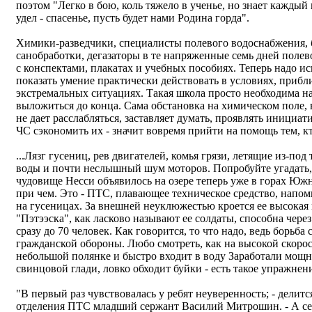
поэтом "Легко в бою, коль тяжело в ученье, но знает каждый 
удел - спасенье, пусть будет нами Родина горда".
Химики-разведчики, специалисты полевого водоснабжения,
санобработки, дегазаторы в те напряженные семь дней полев
с конспектами, плакатах и учебных пособиях. Теперь надо ис
показать умение практически действовать в условиях, прибл
экстремальных ситуациях. Такая школа просто необходима нам
выложиться до конца. Сама обстановка на химическом поле,
не дает расслабляться, заставляет думать, проявлять инициат
ЧС сэкономить их - значит вовремя прийти на помощь тем, кт
...Лязг гусениц, рев двигателей, комья грязи, летящие из-по
воды и почти неслышный шум моторов. Попробуйте угадать,
чудовище Несси объявилось на озере теперь уже в горах Южн
при чем. Это - ПТС, плавающее техническое средство, напо
на гусеницах. За внешней неуклюжестью кроется ее высокая
"Пэтээска", как ласково называют ее солдаты, способна чер
сразу до 70 человек. Как говорится, то что надо, ведь борьба 
гражданской обороны. Любо смотреть, как на высокой скоро
небольшой полянке и быстро входит в воду Заработали мощны
свинцовой глади, ловко обходит буйки - есть такое упражнен
"В первый раз чувствовалась у ребят неуверенность; - делит
отделения ПТС младший сержант Василий Митрошин. - А сейч