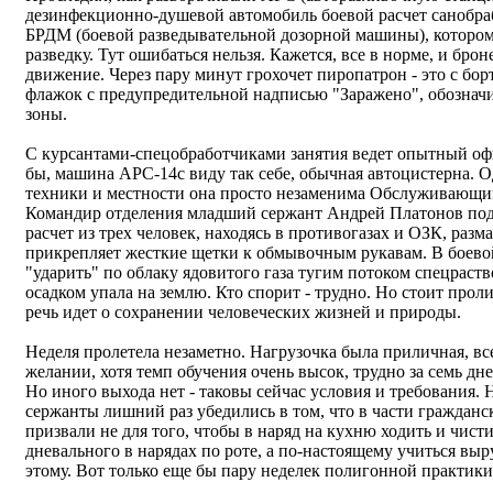
дезинфекционно-душевой автомобиль боевой расчет санобраб
БРДМ (боевой разведывательной дозорной машины), которо
разведку. Тут ошибаться нельзя. Кажется, все в норме, и бро
движение. Через пару минут грохочет пиропатрон - это с бо
флажок с предупредительной надписью "Заражено", обознач
зоны.
С курсантами-спецобработчиками занятия ведет опытный офи
бы, машина АРС-14с виду так себе, обычная автоцистерна. 
техники и местности она просто незаменима Обслуживающи
Командир отделения младший сержант Андрей Платонов пода
расчет из трех человек, находясь в противогазах и ОЗК, раз
прикрепляет жесткие щетки к обмывочным рукавам. В боево
"ударить" по облаку ядовитого газа тугим потоком спецраств
осадком упала на землю. Кто спорит - трудно. Но стоит проли
речь идет о сохранении человеческих жизней и природы.
Неделя пролетела незаметно. Нагрузочка была приличная, все
желании, хотя темп обучения очень высок, трудно за семь дне
Но иного выхода нет - таковы сейчас условия и требования. 
сержанты лишний раз убедились в том, что в части гражданс
призвали не для того, чтобы в наряд на кухню ходить и чист
дневального в нарядах по роте, а по-настоящему учиться выр
этому. Вот только еще бы пару неделек полигонной практики