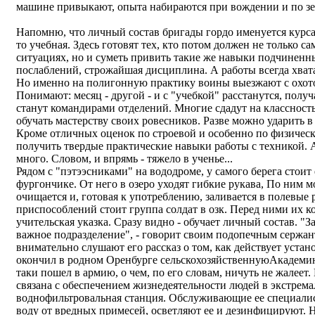
машине привыкают, опыта набираются при вождении и по зем
Напомню, что личный состав бригады гордо именуется курса
то учебная. Здесь готовят тех, кто потом должен не только с
ситуациях, но и суметь привить такие же навыки подчиненн
послаблений, строжайшая дисциплина. А работы всегда хвата
Но именно на полигонную практику воины выезжают с охото
Понимают: месяц - другой - и с "учебкой" расстанутся, пол
станут командирами отделений. Многие сдадут на классность
обучать мастерству своих ровесников. Разве можно ударить в
Кроме отличных оценок по строевой и особенно по физическ
получить твердые практические навыки работы с техникой. А 
много. Словом, и впрямь - тяжело в ученье...
Рядом с "пэтээсниками" на вододроме, у самого берега стоит
фургончике. От него в озеро уходят гибкие рукава, По ним м
очищается и, готовая к употреблению, заливается в полевые 
приспособлений стоит группа солдат в озк. Перед ними их ко
учительская указка. Сразу видно - обучает личный состав. "
важное подразделение", - говорит своим подопечным сержа
внимательно слушают его рассказ о том, как действует устан
окончил в родном Оренбурге сельскохозяйственнуюАкадемию
таки пошел в армию, о чем, по его словам, ничуть не жалеет
связана с обеспечением жизнедеятельности людей в экстрем
воднофильтровальная станция. Обслуживающие ее специали
воду от вредных примесей, осветляют ее и дезинфицируют. 