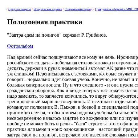
/
Средства защиты
/
Историческая справка
/
Современный период
/
Гражданская оборона и МЧС Р
Полигонная практика
"Завтра едем на полигон" сержант Р. Грибанов.
Фотоальбом
Над армией сейчас подшучивают все кому не лень. Иронизи
российского солдата - небольшая столовая ложка и огромная
дескать, держали в руках знаменитый автомат АК разве что 
уж слишком! Переписываюсь с земляками, которые служат в
говорят - нормально идет боевая учеба. Конечно, не забыт и 
большая саперная лопата. Ну и что смешного - и она нужна со
гражданской обороны. Как и везде теперь у нас тоже есть сво
надо заменять, то запчасти кончились, то вдруг обнаружитс
тренировочный марш не совершишь. И все-таки в отдельной 
командует полковник В. Пыжов, к боевой и специальной под
припомню случая, чтобы в моем родном учебном батальоне х
несвоевременно началось занятие по вождению или по изуче
вообще не может быть и речи - "батя" строго за это с офице
практика для меня и моих однокашников - настоящий праздни
завтра едем на полигон, встречаем это известие словами п