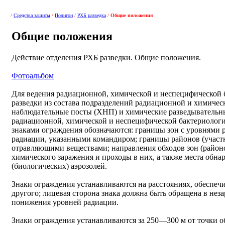
/
Средства защиты
/
Полигон
/
РХБ разведка
/
Общие положения
Общие положения
Действие отделения РХБ разведки. Общие положения.
Фотоальбом
Для ведения радиационной, химической и неспецифической 
разведки из состава подразделений радиационной и химичес
наблюдательные посты (ХНП) и химические разведывательн
радиационной, химической и неспецифической бактериологи
знаками ограждения обозначаются: границы зон с уровнями р
радиации, указанными командиром; границы районов (участ
отравляющими веществами; направления обходов зон (районо
химического заражения и проходы в них, а также места обн
(биологических) аэрозолей.
Знаки ограждения устанавливаются на расстояниях, обеспеч
другого; лицевая сторона знака должна быть обращена в нез
понижения уровней радиации.
Знаки ограждения устанавливаются за 250—300 м от точки о