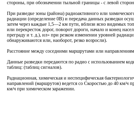
стороны, при обозначении тыльной границы - с левой сторо
При разведке зоны (района) радиоактивного или химическог
радиации (определение 0В) и передача данных разведки осуще
затем через каждые 1,5—2 км пути, вблизи ясно видимых то
или перекресток дорог, поворот дороги, начало и конец насе
преграду и т. д.), ил» при резком изменении уровней радиац
обнаруживаются или, наоборот, резко возросли).
Расстояние между соседними маршрутами или направлениями
Данные разведки передаются по радио с использованием ко
таблиц: (таблиц сигналов).
Радиационная, химическая и неспецифическая бактериологич
направлений (маршрутов) ведется со Скоростью до 40 км/ч п
км/ч при химическом заражении.