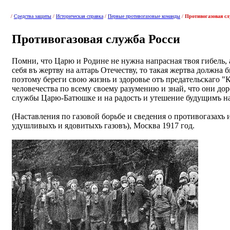
/
Средства защиты
/
Историческая справка
/
Первые противогазовые команды
/
Противогазовая сл
Противогазовая служба Росси
Помни, что Царю и Родине не нужна напрасная твоя гибель, 
себя въ жертву на алтарь Отечеству, то такая жертва должна
поэтому береги свою жизнь и здоровье отъ предательска
человечества по всему своему разумению и знай, что они д
службы Царю-Батюшке и на радость и утешение будущимъ н
(Наставления по газовой борьбе и сведения о противогазахъ 
удушливыхъ и ядовитыхъ газовъ), Москва 1917 год.