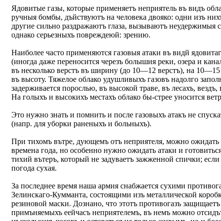
Ядовитые газы, которые применяетъ неприятель въ видъ обл
ручныя бомбы, дъйствуютъ на человека двояко: одни изъ них
другие сильно раздражаютъ глаза, вызываютъ неудержимыя с
однако серьезныхъ повреждеюй: зрению.
Наиболее часто применяются газовыя атаки въ видй ядовитаго
(иногда даже переносится черезъ болышия реки, озера и кана
въ несколько верстъ въ ширину (до 10—12 верстъ), на 10—15
въ высоту. Тяжелое облако удушливыхъ газовъ надолго запол
задерживается порослью, въ высокой траве, въ лесахъ, вездъ, 
На голыхъ и высокихъ местахъ облако бы-стрее уносится ветр
Это нужно знать и помнить и после газовыхъ атакъ не спуска
(напр. для уборки раненыхъ и больныхъ).
При тихомъ вътре, дующемъ отъ неприятеля, можно ожидать 
времена года, но особенно нужно ожидать атаки и готовиться
тихий вътеръ, который не задуваетъ зажженной спички; если
погода сухая.
За последнее время наша армия снабжается сухими противог
Зелинскаго-Кумманта, состоящими изъ металлической короб
резиновой маски. Дознано, что этотъ противогазъ защищаетъ 
примъняемыхъ еейчасъ неприятелемъ, въ немъ можно отсидъ