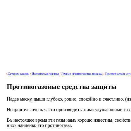
/
Средства защиты
/
Историческая справка
/
Первые противогазовые команды
/
Противогазовая слу
Противогазовые средства защиты
Надев маску, дыши глубоко, ровно, спокойно и счастливо. (
Неприятель очень часто производить атаки удушающими газ
Въ настоящее время эти газы намъ хорошо известны, свойств
нихъ найдены: это противогазы.