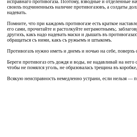
исправнаго противогаза. Поэтому, взводные и отделенные н
своихъ подчиненныхъ наличие противогазовъ, а солдаты дол
надевать.
Помните, что при каждомъ противогазе есть краткое наставл
его сами, прочитайте и растолкуйте неграмотнымъ;. заблаго
другихъ, какъ надо надевать маски и дышать въ противогазах
обращаться съ ними, какъ съ ружьемъ и штыкомъ.
Противогазъ нужно иметь и днемъ и ночью на себе, поверхъ 
Береги противогаз отъ дождя и воды, не надавливай на него 
чтобы не помялся уголь, не образовалась трещина въ коробке,
Всякую неисправность немедленно устрани, если нельзя — п