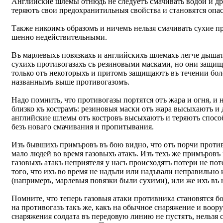
Английские шлемы отнюдь не следуетъ смачивать водой и др
теряютъ свои предохранитильныя свойства и становятся опас
Также никоимъ образомъ и ничемъ нельзя смачивать сухие пр
шенно недействительными.
Въ марлевыхъ повязкахъ и английскихъ шлемахъ легче дышать
сухихъ противогазахъ съ резиновыми масками, но они защища
только отъ некоторыхъ и притомъ защищаютъ въ течении боле
названнымъ выше противогазомъ.
Надо помнить, что противогазы портятся отъ жара и огня, и
близко къ кострамъ: резиновыя маски отъ жара высыхаютъ и
английские шлемы отъ костровъ высыхаютъ и теряютъ спосо
безъ новаго смачивания и пропитывания.
Изъ бывшихъ примъровъ въ бою видно, что отъ порчи против
мало людей во время газовыхъ атакъ. Изъ техъ же примъровъ
газовыхъ атакъ неприятеля у насъ происходятъ потери не пот
того, что ихъ во время не надъли или надъвали неправильно
(напримеръ, марлевыя повязки были сухими), или же ихъ въ
Помните, что теперь газовыя атаки противника становятся 
на противогазъ такъ же, какъ на обычное снаряжение и воору
снаряжения солдата въ передовую линию не пустятъ, нельзя с