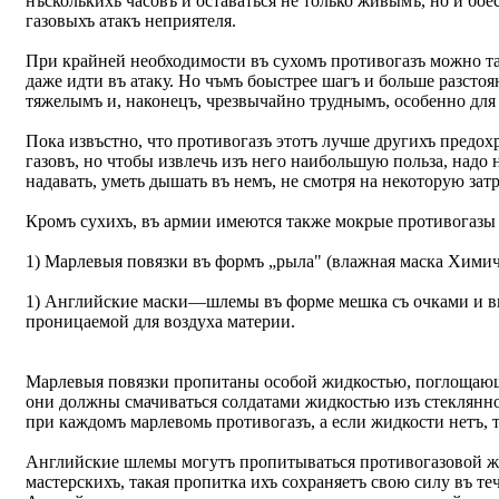
нъсколькихъ часовъ и оставаться не только живымъ, но и б
газовыхъ атакъ неприятеля.
При крайней необходимости въ сухомъ противогазъ можно т
даже идти въ атаку. Но чъмъ боыстрее шагъ и больше разстоя
тяжелымъ и, наконецъ, чрезвычайно труднымъ, особенно дл
Пока извъстно, что противогазъ этотъ лучше другихъ предох
газовъ, но чтобы извлечь изъ него наибольшую польза, надо 
надавать, уметь дышать въ немъ, не смотря на некоторую зат
Кромъ сухихъ, въ армии имеются также мокрые противогазы 
1) Марлевыя повязки въ формъ „рыла" (влажная маска Химич
1) Английские маски—шлемы въ форме мешка съ очками и 
проницаемой для воздуха материи.
Марлевыя повязки пропитаны особой жидкостью, поглощающ
они должны смачиваться солдатами жидкостью изъ стеклянно
при каждомъ марлевомь противогазъ, а если жидкости нетъ, т
Английские шлемы могутъ пропитываться противогазовой ж
мастерскихъ, такая пропитка ихъ сохраняетъ свою силу въ те