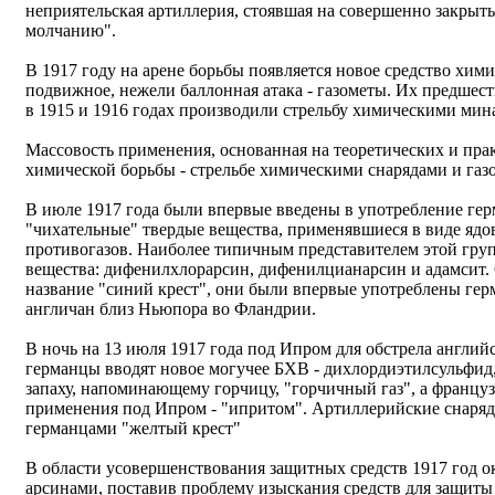
неприятельская артиллерия, стоявшая на совершенно закрыты
молчанию".
В 1917 году на арене борьбы появляется новое средство хими
подвижное, нежели баллонная атака - газометы. Их предше
в 1915 и 1916 годах производили стрельбу химическими мин
Массовость применения, основанная на теоретических и пра
химической борьбы - стрельбе химическими снарядами и газ
В июле 1917 года были впервые введены в употребление ге
"чихательные" твердые вещества, применявшиеся в виде яд
противогазов. Наиболее типичным представителем этой гр
вещества: дифенилхлорарсин, дифенилцианарсин и адамсит.
название "синий крест", они были впервые употреблены герм
англичан близ Ньюпора во Фландрии.
В ночь на 13 июля 1917 года под Ипром для обстрела англий
германцы вводят новое могучее БХВ - дихлордиэтилсульфид
запаху, напоминающему горчицу, "горчичный газ", а француз
применения под Ипром - "ипритом". Артиллерийские снаря
германцами "желтый крест"
В области усовершенствования защитных средств 1917 год о
арсинами, поставив проблему изыскания средств для защиты 