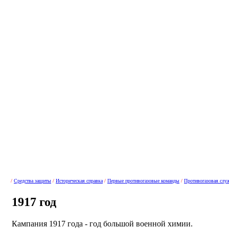
/
Средства защиты
/
Историческая справка
/
Первые противогазовые команды
/
Противогазовая слу
1917 год
Кампания 1917 года - год большой военной химии.