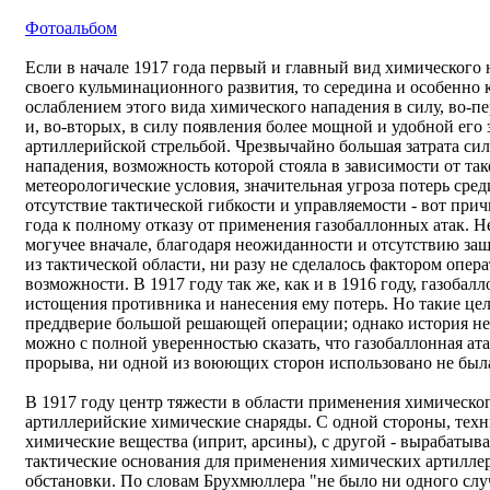
Фотоальбом
Если в начале 1917 года первый и главный вид химического 
своего кульминационного развития, то середина и особенно 
ослаблением этого вида химического нападения в силу, во-п
и, во-вторых, в силу появления более мощной и удобной его
артиллерийской стрельбой. Чрезвычайно большая затрата си
нападения, возможность которой стояла в зависимости от так
метеорологические условия, значительная угроза потерь сре
отсутствие тактической гибкости и управляемости - вот при
года к полному отказу от применения газобаллонных атак. Нел
могучее вначале, благодаря неожиданности и отсутствию за
из тактической области, ни разу не сделалось фактором опе
возможности. В 1917 году так же, как и в 1916 году, газоба
истощения противника и нанесения ему потерь. Но такие цел
преддверие большой решающей операции; однако история не 
можно с полной уверенностью сказать, что газобаллонная ата
прорыва, ни одной из воюющих сторон использовано не был
В 1917 году центр тяжести в области применения химическо
артиллерийские химические снаряды. С одной стороны, тех
химические вещества (иприт, арсины), с другой - вырабатыва
тактические основания для применения химических артиллер
обстановки. По словам Брухмюллера "не было ни одного слу