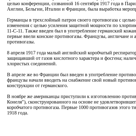
целью конференции, созванной 16 сентября 1917 года в Пар
Англии, Бельгии, Италии и Франции, была выработка меропр
Германцы в трехслойный патрон своего противогаза с целью 
изменения с целью усиления защитной мощности по хлорпик
11-С-11. Также введен был в употребление германский кожа
первые ввели конские противогазы. Французы, англичане и 
противогазы.
8 апреля 1917 года малый английский коробчатый респирато
защищавший от газов кислотного характера и фосгена; нал
хлористых соединений.
В апреле же во Франции был введен в употребление противог
французы начали вводить на снабжение свой новый противог
конструкции от германского.
В ноябре же американцы приступили к изготовлению противо
Конеля"), сконструированного на основе не удовлетворивше
коробчатого противогаза. Первые 1000 противогазов этого т
1918 года.