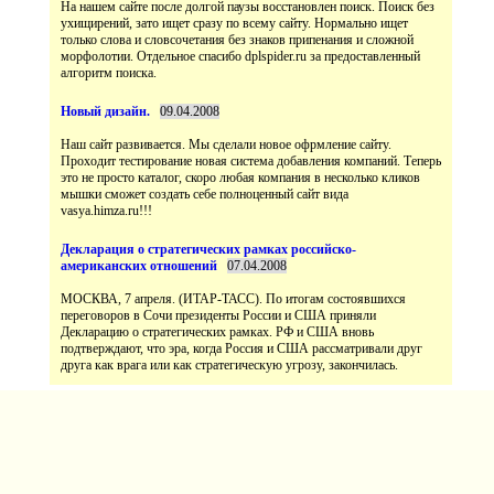
На нашем сайте после долгой паузы восстановлен поиск. Поиск без
ухищирений, зато ищет сразу по всему сайту. Нормально ищет
только слова и словсочетания без знаков припенания и сложной
морфолотии. Отдельное спасибо dplspider.ru за предоставленный
Наш сайт развивается. Мы сделали новое офрмление сайту.
Проходит тестирование новая система добавления компаний. Теперь
это не просто каталог, скоро любая компания в несколько кликов
мышки сможет создать себе полноценный сайт вида
vasya.himza.ru!!!
МОСКВА, 7 апреля. (ИТАР-ТАСС). По итогам состоявшихся
переговоров в Сочи президенты России и США приняли
Декларацию о стратегических рамках. РФ и США вновь
подтверждают, что эра, когда Россия и США рассматривали друг