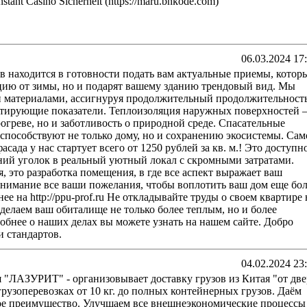
Instant Casino Sicherheit (https://maru.bnkode.com)
06.03.2024 17
 находится в готовности подать вам актуальные приемы, котор
цию от зимы, но и подарят вашему зданию трендовый вид. Мы
 материалами, ассигнуруя продолжительный продолжительност
ьтирующие показатели. Теплоизоляция наружных поверхностей 
рогреве, но и заботливость о природной среде. Спасательные
 способствуют не только дому, но и сохранению экосистемы. Сам
сада у нас стартует всего от 1250 рублей за кв. м.! Это доступн
ний уголок в реальный уютный локал с скромными затратами.
, это разработка помещения, в где все аспект выражает ваш
нимание все ваши пожелания, чтобы воплотить ваш дом еще бол
 на http://ppu-prof.ru Не откладывайте труды о своем квартире 
делаем ваш обиталище не только более теплым, но и более
обнее о наших делах вы можете узнать на нашем сайте. Добро
и стандартов.
04.02.2024 23
 "ЛАЗУРИТ" - организовывает доставку грузов из Китая "от дв
рузоперевозках от 10 кг. до полных контейнерных грузов. Даём
е преимущество. Улучшаем все внешнеэкономические процессы