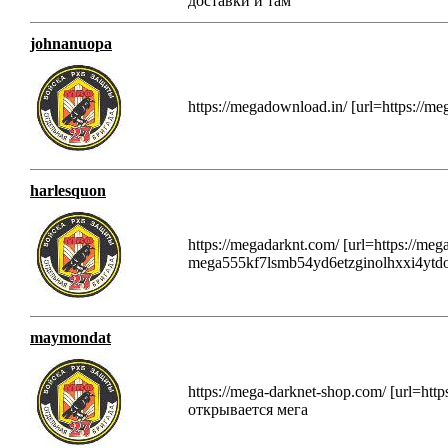
доставки и там
johnanuopa
https://megadownload.in/ [url=https://m
harlesquon
https://megadarknt.com/ [url=https://meg
mega555kf7lsmb54yd6etzginolhxxi4ytdom
maymondat
https://mega-darknet-shop.com/ [url=htt
открывается мега