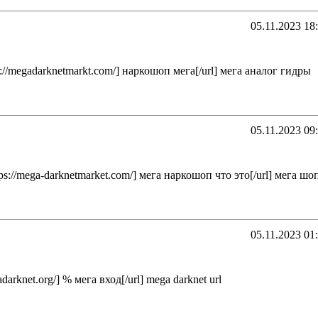
05.11.2023 18
ps://megadarknetmarkt.com/] наркошоп мега[/url] мега аналог гидры
05.11.2023 09
ttps://mega-darknetmarket.com/] мега наркошоп что это[/url] мега шо
05.11.2023 01
gadarknet.org/] % мега вход[/url] mega darknet url