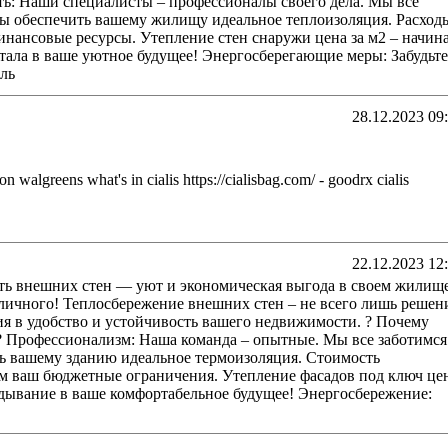
ь: Наши специалисты – профессионалы своего дела. Мы все
бы обеспечить вашему жилищу идеальное теплоизоляция. Расход
нансовые ресурсы. Утепление стен снаружи цена за м2 – начин
итала в ваше уютное будущее! Энергосберегающие меры: Забудьте
ль
28.12.2023 09
on walgreens what's in cialis https://cialisbag.com/ - goodrx cialis
22.12.2023 12
ь внешних стен — уют и экономическая выгода в своем жилищ
тличного! Теплосбережение внешних стен – не всего лишь решен
ия в удобство и устойчивость вашего недвижимости. ? Почему
? Профессионализм: Наша команда – опытные. Мы все заботимся
ь вашему зданию идеальное термоизоляция. Стоимость
м ваш бюджетные ограничения. Утепление фасадов под ключ це
ладывание в ваше комфортабельное будущее! Энергосбережение: