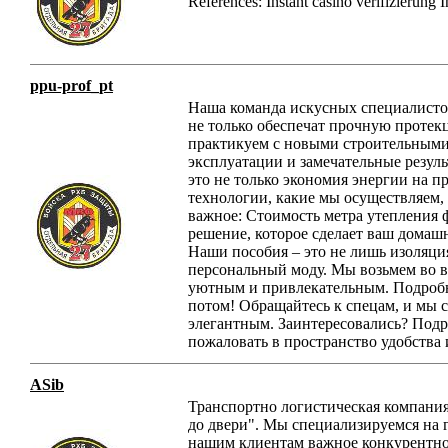
References: Instant casino verifizierung 
ppu-prof_pt
Наша команда искусных специалистов
не только обеспечат прочную протек
практикуем с новыми строительными
эксплуатации и замечательные резул
это не только экономия энергии на п
технологии, какие мы осуществляем,
важное: Стоимость метра утепления фа
решение, которое сделает ваш домаш
Наши пособия – это не лишь изоляция
персональный моду. Мы возьмем во в
уютным и привлекательным. Подробнее
потом! Обращайтесь к спецам, и мы с
элегантным. Заинтересовались? Подр
пожаловать в пространство удобства 
ASib
Транспортно логистическая компания
до двери". Мы специализируемся на г
нашим клиентам важное конкурентно