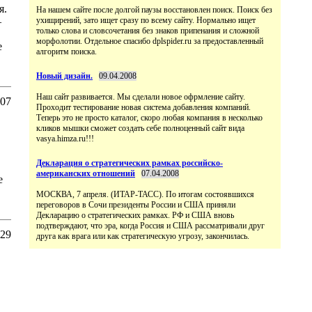
я.
На нашем сайте после долгой паузы восстановлен поиск. Поиск без
–
ухищирений, зато ищет сразу по всему сайту. Нормально ищет
только слова и словсочетания без знаков припенания и сложной
морфолотии. Отдельное спасибо dplspider.ru за предоставленный
е
алгоритм поиска.
Новый дизайн.
09.04.2008
Наш сайт развивается. Мы сделали новое офрмление сайту.
:07
Проходит тестирование новая система добавления компаний.
Теперь это не просто каталог, скоро любая компания в несколько
кликов мышки сможет создать себе полноценный сайт вида
vasya.himza.ru!!!
Декларация о стратегических рамках российско-
американских отношений
07.04.2008
е
МОСКВА, 7 апреля. (ИТАР-ТАСС). По итогам состоявшихся
переговоров в Сочи президенты России и США приняли
Декларацию о стратегических рамках. РФ и США вновь
подтверждают, что эра, когда Россия и США рассматривали друг
:29
друга как врага или как стратегическую угрозу, закончилась.