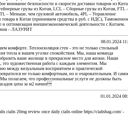
обое внимание безопасности и скорости доставки товаров из Кита
ейнерные грузы из Китая, LCL – Сборные грузы из Китая, FTL 
LTL – Меньше, чем грузовой автомобиль, 4PL – Управление
п товара в Китае (принимаем средства в руб. с НДС), Таможенно
е и оптимизация внешнеэкономической деятельности с Китаем.
ания – ЛАЗУРИТ
08.01.2024 11
ашем комфорте. Теплоизоляция стен - это не только стильный
ния тепла в вашем уголке спокойствия. Мы, наша команда
образить ваше жилище в прекрасное место для жизни. Наши
я, это художественная работа с каждым элементом. Мы
ию между визуальным восприятием и практической
ревратился не только комфортным, но и очаровательным. И само
 Мы полагаем, что профессиональные услуги не должны быть
асадов цена за м2 начин
01.01.2024 08
ialis cialis 20mg review once daily cialis online https://cialisbag.com/ -