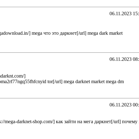
06.11.2023 15
egadownload.in/] mega что это даркнет[/url] mega dark market
06.11.2023 08
adarknt.com/]
a2rf77ngq55fhfcnyid tor[/url] mega darknet market mega dm
06.11.2023 00
ps://mega-darknet-shop.com/] как зайти на мега даркнет[/url] почему