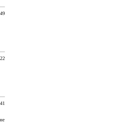
:49
:22
:41
 не