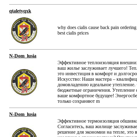
qtaletyqxk
why does cialis cause back pain ordering c
best cialis prices
N-Dom_lusia
Эффективное теплоизоляция внешних
ваш жилье заслуживает лучшего! Теп
это инвестиция в комфорт и долгоср
Искусство: Наши мастера – квалифиц
домовладению идеальное утепление.
бюджетные ограничения. Утепление фа
ваше комфортное будущее! Энергосбе
только сохраняют m
N-Dom_lusia
Эффективное термоизоляция обшивки
Согласитесь, ваш жилище заслуживае
решение для экономии на тепле, это 