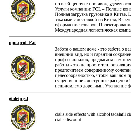
по всей цепочке поставок, уделяя ос
Услуги компании: FCL – Полные конт
Полная загрузка грузовика в Китае, 
заказами с доставкой из Китая, Выку
оформление товаров, Проектировани
Международная логистическая комп
ppu-prof_Fat
Забота о вашем доме - это забота о в
внешний вид, но и гарантия сохране
профессионалов, предлагаем вам пре
работы - это не просто теплоизоляци
предпочитаем совершенному сочетан
целесообразностью, чтобы ваш дом п
существенное - доступные расценки!
неприемлемо дорогими. Утепление ф
gtaletpjsd
cialis side effects with alcohol tadalafil c
cialis discount