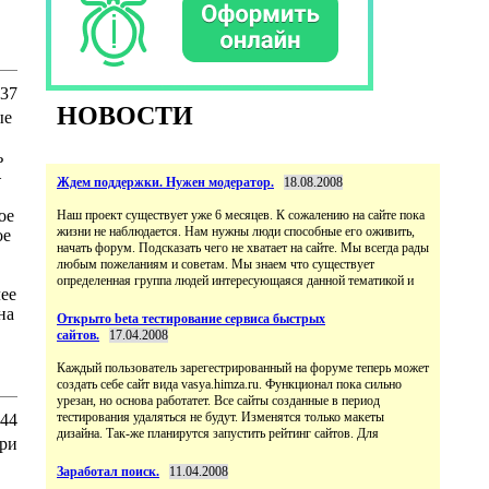
:37
НОВОСТИ
ые
ь
–
Ждем поддержки. Нужен модератор.
18.08.2008
ое
Наш проект существует уже 6 месяцев. К сожалению на сайте пока
жизни не наблюдается. Нам нужны люди способные его оживить,
ое
начать форум. Подсказать чего не хватает на сайте. Мы всегда рады
любым пожеланиям и советам. Мы знаем что существует
определенная группа людей интересующаяся данной тематикой и
ее
на
Открыто beta тестирование сервиса быстрых
сайтов.
17.04.2008
Каждый пользователь зарегестрированный на форуме теперь может
создать себе сайт вида vasya.himza.ru. Функционал пока сильно
урезан, но основа работатет. Все сайты созданные в период
тестирования удаляться не будут. Изменятся только макеты
:44
дизайна. Так-же планирутся запустить рейтинг сайтов. Для
ери
Заработал поиск.
11.04.2008