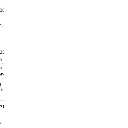
:38
 -
:35
ь,
е,
и?
му
в
не
:31
у