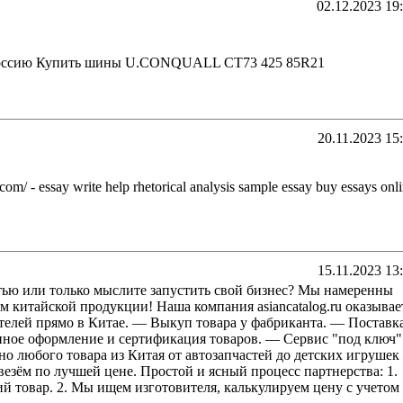
02.12.2023 19
Россию Купить шины U.CONQUALL CT73 425 85R21
20.11.2023 15
com/ - essay write help rhetorical analysis sample essay buy essays onl
15.11.2023 13
тью или только мыслите запустить свой бизнес? Мы намеренны
 китайской продукции! Наша компания asiancatalog.ru оказывае
елей прямо в Китае. — Выкуп товара у фабриканта. — Поставк
ное оформление и сертификация товаров. — Сервис "под ключ"
тно любого товара из Китая от автозапчастей до детских игрушек
везём по лучшей цене. Простой и ясный процесс партнерства: 1.
й товар. 2. Мы ищем изготовителя, калькулируем цену с учетом