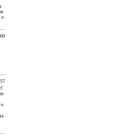
ы
ая
 о
:00
:57
е!
ие
 о
на