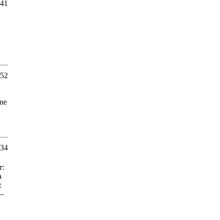
:41
:52
ine
:34
т:
а
:
 –