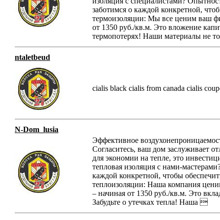
изоляция с специалистами? Опытност
заботимся о каждой конкретной, что
термоизоляции: Мы все ценим ваш фи
от 1350 руб./кв.м. Это вложение кап
термопотерях! Наши материалы не то
ntaletbeud
cialis black cialis from canada cialis coup
N-Dom_lusia
Эффективное воздухонепроницаемост
Согласитесь, ваш дом заслуживает о
для экономии на тепле, это инвестиц
тепловая изоляция с нами-мастерами
каждой конкретной, чтобы обеспечит
теплоизоляции: Наша компания цени
– начиная от 1350 руб./кв.м. Это вк
Забудьте о утечках тепла! Наша 