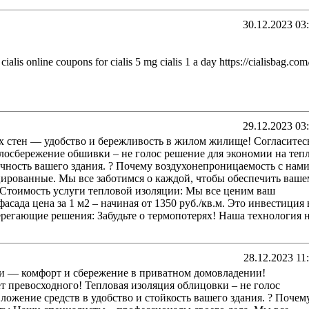
30.12.2023 03
ialis online coupons for cialis 5 mg cialis 1 a day https://cialisbag.com/
29.12.2023 03
 стен — удобство и бережливость в жилом жилище! Согласитес
лосбережение обшивки – не голос решение для экономии на тепл
очность вашего здания. ? Почему воздухонепроницаемость с нам
ированные. Мы все заботимся о каждой, чтобы обеспечить ваше
 Стоимость услуги тепловой изоляции: Мы все ценим ваш
сада цена за 1 м2 – начиная от 1350 руб./кв.м. Это инвестиция 
регающие решения: Забудьте о термопотерях! Наша технология 
28.12.2023 11
 — комфорт и сбережение в приватном домовладении!
т превосходного! Тепловая изоляция облицовки – не голос
вложение средств в удобство и стойкость вашего здания. ? Почем