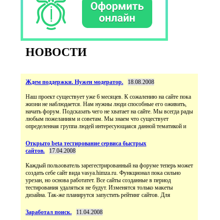
НОВОСТИ
Ждем поддержки. Нужен модератор.
18.08.2008
Наш проект существует уже 6 месяцев. К сожалению на сайте пока
жизни не наблюдается. Нам нужны люди способные его оживить,
начать форум. Подсказать чего не хватает на сайте. Мы всегда рады
любым пожеланиям и советам. Мы знаем что существует
определенная группа людей интересующаяся данной тематикой и
Открыто beta тестирование сервиса быстрых
сайтов.
17.04.2008
Каждый пользователь зарегестрированный на форуме теперь может
создать себе сайт вида vasya.himza.ru. Функционал пока сильно
урезан, но основа работатет. Все сайты созданные в период
тестирования удаляться не будут. Изменятся только макеты
дизайна. Так-же планирутся запустить рейтинг сайтов. Для
Заработал поиск.
11.04.2008