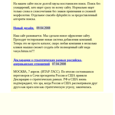
На нашем сайте после долгой паузы восстановлен поиск. Поиск без
ухищирений, зато ищет сразу по всему сайту. Нормально ищет
только слова и словсочетания без знаков припенания и сложной
морфолотии. Отдельное спасибо dplspider.ru за предоставленный
алгоритм поиска.
Новый дизайн.
09.04.2008
Наш сайт развивается. Мы сделали новое офрмление сайту.
Проходит тестирование новая система добавления компаний.
Теперь это не просто каталог, скоро любая компания в несколько
кликов мышки сможет создать себе полноценный сайт вида
vasya.himza.ru!!!
Декларация о стратегических рамках российско-
американских отношений
07.04.2008
МОСКВА, 7 апреля. (ИТАР-ТАСС). По итогам состоявшихся
переговоров в Сочи президенты России и США приняли
Декларацию о стратегических рамках. РФ и США вновь
подтверждают, что эра, когда Россия и США рассматривали друг
друга как врага или как стратегическую угрозу, закончилась.