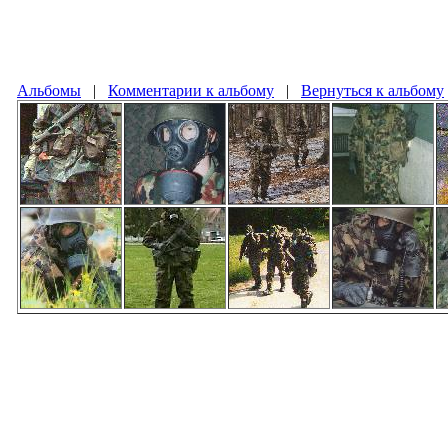
Альбомы
|
Комментарии к альбому
|
Вернуться к альбому