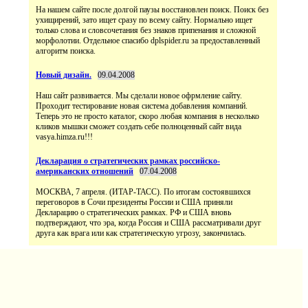
На нашем сайте после долгой паузы восстановлен поиск. Поиск без
ухищирений, зато ищет сразу по всему сайту. Нормально ищет
только слова и словсочетания без знаков припенания и сложной
морфолотии. Отдельное спасибо dplspider.ru за предоставленный
алгоритм поиска.
Новый дизайн.
09.04.2008
Наш сайт развивается. Мы сделали новое офрмление сайту.
Проходит тестирование новая система добавления компаний.
Теперь это не просто каталог, скоро любая компания в несколько
кликов мышки сможет создать себе полноценный сайт вида
vasya.himza.ru!!!
Декларация о стратегических рамках российско-
американских отношений
07.04.2008
МОСКВА, 7 апреля. (ИТАР-ТАСС). По итогам состоявшихся
переговоров в Сочи президенты России и США приняли
Декларацию о стратегических рамках. РФ и США вновь
подтверждают, что эра, когда Россия и США рассматривали друг
друга как врага или как стратегическую угрозу, закончилась.