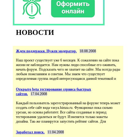
НОВОСТИ
Ждем поддержки. Нужен модератор.
18.08.2008
Наш проект существует уже 6 месяцев. К сожалению на сайте пока
жизни не наблюдается. Нам нужны люди способные его оживить,
начать форум. Подсказать чего не хватает на сайте. Мы всегда рады
любым пожеланиям и советам. Мы знаем что существует
определенная группа людей интересующаяся данной тематикой и
Открыто beta тестирование сервиса быстрых
сайтов.
17.04.2008
Каждый пользователь зарегестрированный на форуме теперь может
создать себе сайт вида vasya.himza.ru. Функционал пока сильно
урезан, но основа работатет. Все сайты созданные в период
тестирования удаляться не будут. Изменятся только макеты
дизайна. Так-же планирутся запустить рейтинг сайтов. Для
Заработал поиск.
11.04.2008