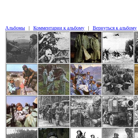
Альбомы
|
Комментарии к альбому
|
Вернуться к альбому