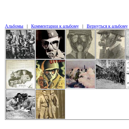
Альбомы
|
Комментарии к альбому
|
Вернуться к альбому