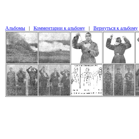
Альбомы
|
Комментарии к альбому
|
Вернуться к альбому