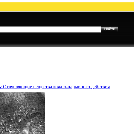
му Отрявляющие вещества кожно-нарывного действия