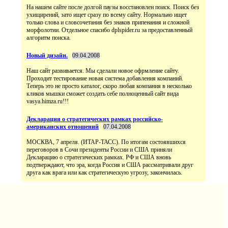
На нашем сайте после долгой паузы восстановлен поиск. Поиск без
ухищирений, зато ищет сразу по всему сайту. Нормально ищет
только слова и словсочетания без знаков припенания и сложной
морфолотии. Отдельное спасибо dplspider.ru за предоставленный
алгоритм поиска.
Новый дизайн.
09.04.2008
Наш сайт развивается. Мы сделали новое офрмление сайту.
Проходит тестирование новая система добавления компаний.
Теперь это не просто каталог, скоро любая компания в несколько
кликов мышки сможет создать себе полноценный сайт вида
vasya.himza.ru!!!
Декларация о стратегических рамках российско-
американских отношений
07.04.2008
МОСКВА, 7 апреля. (ИТАР-ТАСС). По итогам состоявшихся
переговоров в Сочи президенты России и США приняли
Декларацию о стратегических рамках. РФ и США вновь
подтверждают, что эра, когда Россия и США рассматривали друг
друга как врага или как стратегическую угрозу, закончилась.