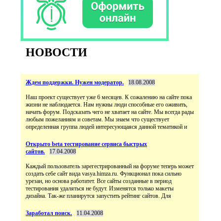
НОВОСТИ
Ждем поддержки. Нужен модератор.
18.08.2008
Наш проект существует уже 6 месяцев. К сожалению на сайте пока
жизни не наблюдается. Нам нужны люди способные его оживить,
начать форум. Подсказать чего не хватает на сайте. Мы всегда рады
любым пожеланиям и советам. Мы знаем что существует
определенная группа людей интересующаяся данной тематикой и
Открыто beta тестирование сервиса быстрых
сайтов.
17.04.2008
Каждый пользователь зарегестрированный на форуме теперь может
создать себе сайт вида vasya.himza.ru. Функционал пока сильно
урезан, но основа работатет. Все сайты созданные в период
тестирования удаляться не будут. Изменятся только макеты
дизайна. Так-же планирутся запустить рейтинг сайтов. Для
Заработал поиск.
11.04.2008