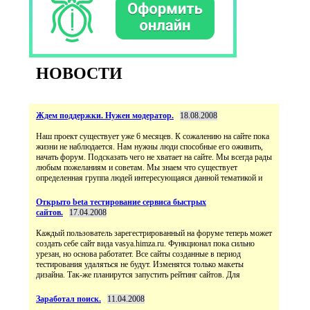
НОВОСТИ
Ждем поддержки. Нужен модератор.
18.08.2008
Наш проект существует уже 6 месяцев. К сожалению на сайте пока
жизни не наблюдается. Нам нужны люди способные его оживить,
начать форум. Подсказать чего не хватает на сайте. Мы всегда рады
любым пожеланиям и советам. Мы знаем что существует
определенная группа людей интересующаяся данной тематикой и
Открыто beta тестирование сервиса быстрых
сайтов.
17.04.2008
Каждый пользователь зарегестрированный на форуме теперь может
создать себе сайт вида vasya.himza.ru. Функционал пока сильно
урезан, но основа работатет. Все сайты созданные в период
тестирования удаляться не будут. Изменятся только макеты
дизайна. Так-же планирутся запустить рейтинг сайтов. Для
Заработал поиск.
11.04.2008