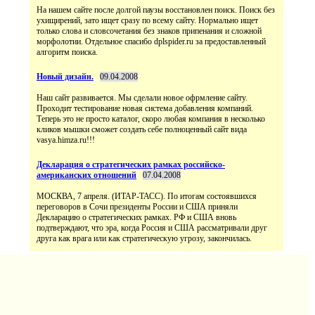
На нашем сайте после долгой паузы восстановлен поиск. Поиск без
ухищирений, зато ищет сразу по всему сайту. Нормально ищет
только слова и словсочетания без знаков припенания и сложной
морфолотии. Отдельное спасибо dplspider.ru за предоставленный
алгоритм поиска.
Новый дизайн.
09.04.2008
Наш сайт развивается. Мы сделали новое офрмление сайту.
Проходит тестирование новая система добавления компаний.
Теперь это не просто каталог, скоро любая компания в несколько
кликов мышки сможет создать себе полноценный сайт вида
vasya.himza.ru!!!
Декларация о стратегических рамках российско-
американских отношений
07.04.2008
МОСКВА, 7 апреля. (ИТАР-ТАСС). По итогам состоявшихся
переговоров в Сочи президенты России и США приняли
Декларацию о стратегических рамках. РФ и США вновь
подтверждают, что эра, когда Россия и США рассматривали друг
друга как врага или как стратегическую угрозу, закончилась.