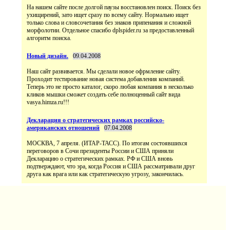
На нашем сайте после долгой паузы восстановлен поиск. Поиск без
ухищирений, зато ищет сразу по всему сайту. Нормально ищет
только слова и словсочетания без знаков припенания и сложной
морфолотии. Отдельное спасибо dplspider.ru за предоставленный
алгоритм поиска.
Новый дизайн.
09.04.2008
Наш сайт развивается. Мы сделали новое офрмление сайту.
Проходит тестирование новая система добавления компаний.
Теперь это не просто каталог, скоро любая компания в несколько
кликов мышки сможет создать себе полноценный сайт вида
vasya.himza.ru!!!
Декларация о стратегических рамках российско-
американских отношений
07.04.2008
МОСКВА, 7 апреля. (ИТАР-ТАСС). По итогам состоявшихся
переговоров в Сочи президенты России и США приняли
Декларацию о стратегических рамках. РФ и США вновь
подтверждают, что эра, когда Россия и США рассматривали друг
друга как врага или как стратегическую угрозу, закончилась.