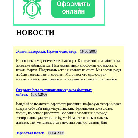
НОВОСТИ
Ждем поддержки. Нужен модератор.
18.08.2008
Наш проект существует уже 6 месяцев. К сожалению на сайте пока
жизни не наблюдается. Нам нужны люди способные его оживить,
начать форум. Подсказать чего не хватает на сайте. Мы всегда рады
любым пожеланиям и советам. Мы знаем что существует
определенная группа людей интересующаяся данной тематикой и
Открыто beta тестирование сервиса быстрых
сайтов.
17.04.2008
Каждый пользователь зарегестрированный на форуме теперь может
создать себе сайт вида vasya.himza.ru. Функционал пока сильно
урезан, но основа работатет. Все сайты созданные в период
тестирования удаляться не будут. Изменятся только макеты
дизайна. Так-же планирутся запустить рейтинг сайтов. Для
Заработал поиск.
11.04.2008