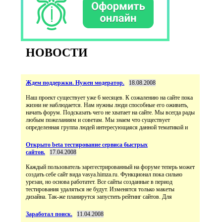
НОВОСТИ
Ждем поддержки. Нужен модератор.
18.08.2008
Наш проект существует уже 6 месяцев. К сожалению на сайте пока
жизни не наблюдается. Нам нужны люди способные его оживить,
начать форум. Подсказать чего не хватает на сайте. Мы всегда рады
любым пожеланиям и советам. Мы знаем что существует
определенная группа людей интересующаяся данной тематикой и
Открыто beta тестирование сервиса быстрых
сайтов.
17.04.2008
Каждый пользователь зарегестрированный на форуме теперь может
создать себе сайт вида vasya.himza.ru. Функционал пока сильно
урезан, но основа работатет. Все сайты созданные в период
тестирования удаляться не будут. Изменятся только макеты
дизайна. Так-же планирутся запустить рейтинг сайтов. Для
Заработал поиск.
11.04.2008