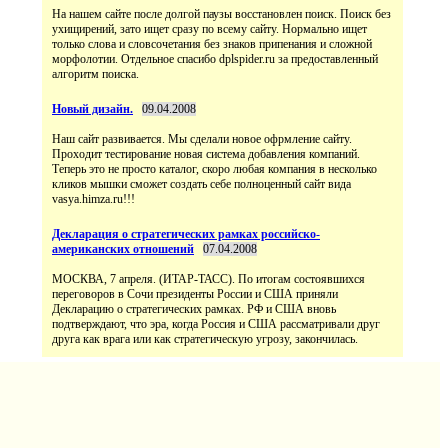
На нашем сайте после долгой паузы восстановлен поиск. Поиск без
ухищирений, зато ищет сразу по всему сайту. Нормально ищет
только слова и словсочетания без знаков припенания и сложной
морфолотии. Отдельное спасибо dplspider.ru за предоставленный
алгоритм поиска.
Новый дизайн.
09.04.2008
Наш сайт развивается. Мы сделали новое офрмление сайту.
Проходит тестирование новая система добавления компаний.
Теперь это не просто каталог, скоро любая компания в несколько
кликов мышки сможет создать себе полноценный сайт вида
vasya.himza.ru!!!
Декларация о стратегических рамках российско-
американских отношений
07.04.2008
МОСКВА, 7 апреля. (ИТАР-ТАСС). По итогам состоявшихся
переговоров в Сочи президенты России и США приняли
Декларацию о стратегических рамках. РФ и США вновь
подтверждают, что эра, когда Россия и США рассматривали друг
друга как врага или как стратегическую угрозу, закончилась.