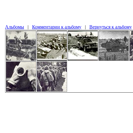
Альбомы
|
Комментарии к альбому
|
Вернуться к альбому