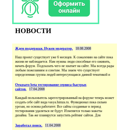
НОВОСТИ
Ждем поддержки. Нужен модератор.
18.08.2008
Наш проект существует уже 6 месяцев. К сожалению на сайте пока
жизни не наблюдается. Нам нужны люди способные его оживить,
начать форум. Подсказать чего не хватает на сайте. Мы всегда рады
любым пожеланиям и советам. Мы знаем что существует
определенная группа людей интересующаяся данной тематикой и
Открыто beta тестирование сервиса быстрых
сайтов.
17.04.2008
Каждый пользователь зарегестрированный на форуме теперь может
создать себе сайт вида vasya.himza.ru. Функционал пока сильно
урезан, но основа работатет. Все сайты созданные в период
тестирования удаляться не будут. Изменятся только макеты
дизайна. Так-же планирутся запустить рейтинг сайтов. Для
Заработал поиск.
11.04.2008