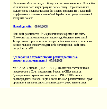
На нашем сайте после долгой паузы восстановлен поиск. Поиск без
ухищирений, зато ищет сразу по всему сайту. Нормально ищет
только слова и словсочетания без знаков припенания и сложной
морфолотии. Отдельное спасибо dplspider.ru за предоставленный
алгоритм поиска.
Новый дизайн.
09.04.2008
Наш сайт развивается. Мы сделали новое офрмление сайту.
Проходит тестирование новая система добавления компаний.
Теперь это не просто каталог, скоро любая компания в несколько
кликов мышки сможет создать себе полноценный сайт вида
vasya.himza.ru!!!
Декларация о стратегических рамках российско-
американских отношений
07.04.2008
МОСКВА, 7 апреля. (ИТАР-ТАСС). По итогам состоявшихся
переговоров в Сочи президенты России и США приняли
Декларацию о стратегических рамках. РФ и США вновь
подтверждают, что эра, когда Россия и США рассматривали друг
друга как врага или как стратегическую угрозу, закончилась.