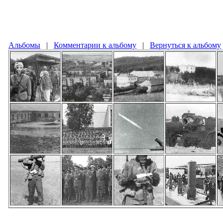
Альбомы
|
Комментарии к альбому
|
Вернуться к альбому